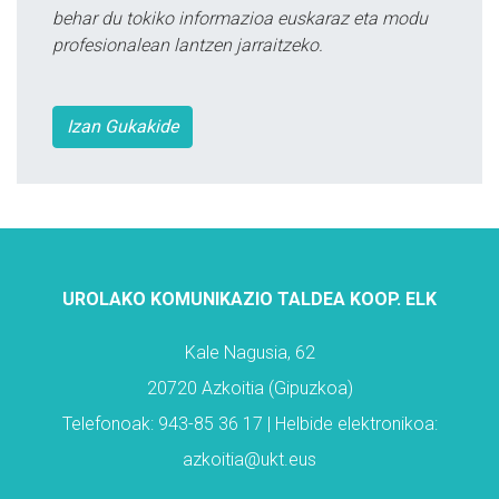
behar du tokiko informazioa euskaraz eta modu
profesionalean lantzen jarraitzeko.
Izan Gukakide
UROLAKO KOMUNIKAZIO TALDEA KOOP. ELK
Kale Nagusia, 62
20720 Azkoitia (Gipuzkoa)
Telefonoak: 943-85 36 17 | Helbide elektronikoa:
azkoitia@ukt.eus