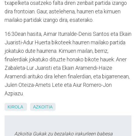
txapelketa osatzeko falta diren zenbait partida izango
dira frontoian. Gaur, astelehena, haurren eta kimuen
mailako partidak izango dira, esaterako.
16:30ean hasita, Aimar Iturralde-Denis Santos eta Ekain
Juaristi-Adur Huerta bikoteek haurren mailako partida
jokatuko dute haurrena. Kimuen mailan, berriz,
finalerdiak jokatuko dituzte honako bikote hauek: Aner
Zabaleta-Lur Juaristi eta Ekain Aramendi-Haize
Aramendi arituko dira lehen finalerdian, eta bigarrenean,
Julen Oteiza-Amets Lete eta Aiur Romero-Jon
Azpiazu.
KIROLA
AZKOITIA
Azkoitia Gukak zu bezalako irakurleen babesa