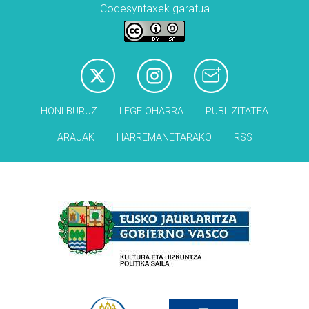
Codesyntaxek garatua
HONI BURUZ
LEGE OHARRA
PUBLIZITATEA
ARAUAK
HARREMANETARAKO
RSS
Babesleak