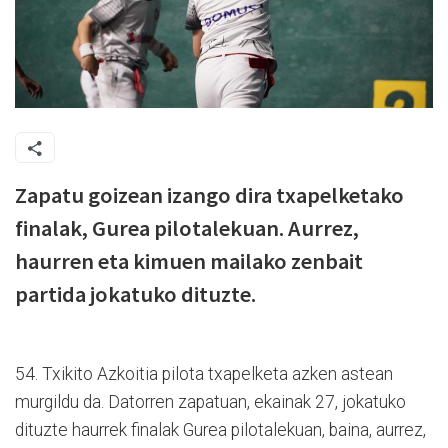
Zapatu goizean izango dira txapelketako
finalak, Gurea pilotalekuan. Aurrez,
haurren eta kimuen mailako zenbait
partida jokatuko dituzte.
54. Txikito Azkoitia pilota txapelketa azken astean
murgildu da. Datorren zapatuan, ekainak 27, jokatuko
dituzte haurrek finalak Gurea pilotalekuan, baina, aurrez,