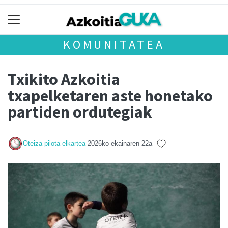
KOMUNITATEA
Txikito Azkoitia
txapelketaren aste honetako
partiden ordutegiak
Oteiza pilota elkartea
2026ko ekainaren 22a