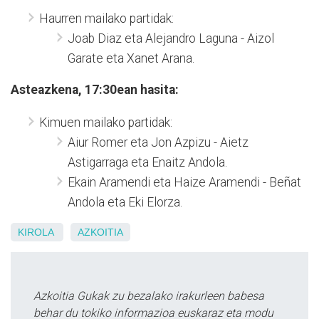
Haurren mailako partidak:
Joab Diaz eta Alejandro Laguna - Aizol
Garate eta Xanet Arana.
Asteazkena, 17:30ean hasita:
Kimuen mailako partidak:
Aiur Romer eta Jon Azpizu - Aietz
Astigarraga eta Enaitz Andola.
Ekain Aramendi eta Haize Aramendi - Beñat
Andola eta Eki Elorza.
KIROLA
AZKOITIA
Azkoitia Gukak zu bezalako irakurleen babesa
behar du tokiko informazioa euskaraz eta modu