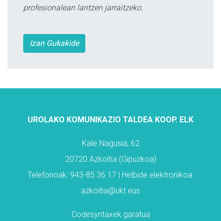
profesionalean lantzen jarraitzeko.
Izan Gukakide
UROLAKO KOMUNIKAZIO TALDEA KOOP. ELK
Kale Nagusia, 62
20720 Azkoitia (Gipuzkoa)
Telefonoak: 943-85 36 17 | Helbide elektronikoa:
azkoitia@ukt.eus
Codesyntaxek garatua