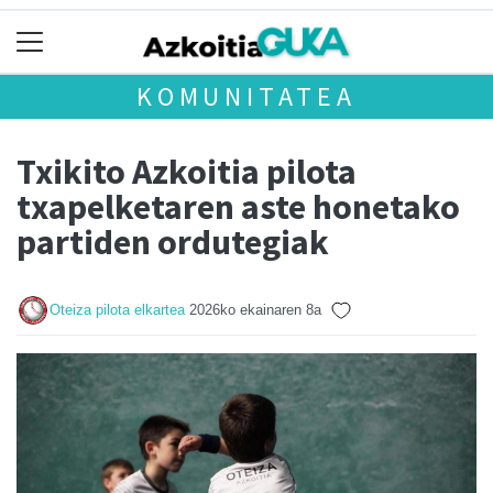
KOMUNITATEA
Txikito Azkoitia pilota
txapelketaren aste honetako
partiden ordutegiak
Oteiza pilota elkartea
2026ko ekainaren 8a