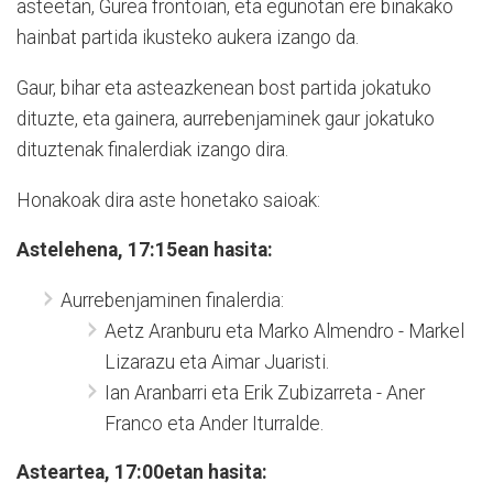
asteetan, Gurea frontoian, eta egunotan ere binakako
hainbat partida ikusteko aukera izango da.
Gaur, bihar eta asteazkenean bost partida jokatuko
dituzte, eta gainera, aurrebenjaminek gaur jokatuko
dituztenak finalerdiak izango dira.
Honakoak dira aste honetako saioak:
Astelehena, 17:15ean hasita:
Aurrebenjaminen finalerdia:
Aetz Aranburu eta Marko Almendro - Markel
Lizarazu eta Aimar Juaristi.
Ian Aranbarri eta Erik Zubizarreta - Aner
Franco eta Ander Iturralde.
Asteartea, 17:00etan hasita: