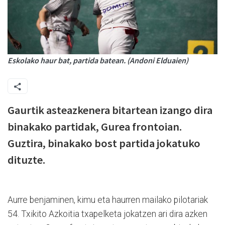
Eskolako haur bat, partida batean. (Andoni Elduaien)
Gaurtik asteazkenera bitartean izango dira
binakako partidak, Gurea frontoian.
Guztira, binakako bost partida jokatuko
dituzte.
Aurre benjaminen, kimu eta haurren mailako pilotariak
54. Txikito Azkoitia txapelketa jokatzen ari dira azken