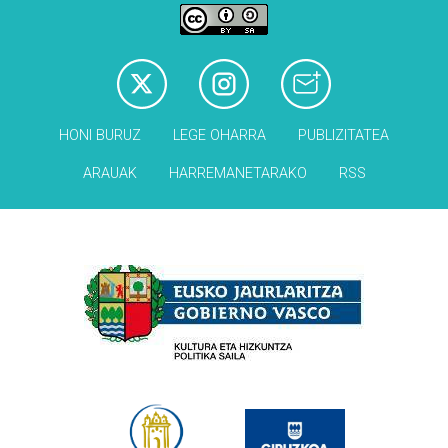
HONI BURUZ
LEGE OHARRA
PUBLIZITATEA
ARAUAK
HARREMANETARAKO
RSS
Babesleak