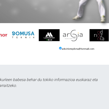
kurleen babesa behar du tokiko informazioa euskaraz eta
rraitzeko.