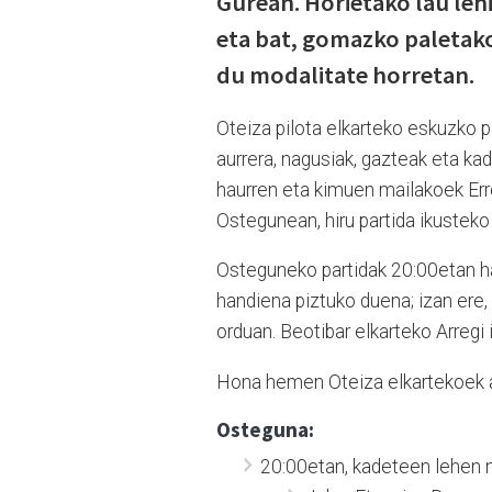
Gurean. Horietako lau lehi
eta bat, gomazko paletakoa
du modalitate horretan.
Oteiza pilota elkarteko eskuzko p
aurrera, nagusiak, gazteak eta kad
haurren eta kimuen mailakoek Err
Ostegunean, hiru partida ikusteko 
Osteguneko partidak 20:00etan ha
handiena piztuko duena; izan ere, 
orduan. Beotibar elkarteko Arregi i
Hona hemen Oteiza elkartekoek a
Osteguna:
20:00etan, kadeteen lehen m