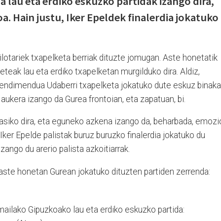
a lau eta erdiko eskuzko partidak izango dira,
. Hain justu, Iker Epeldek finalerdia jokatuko
ilotariek txapelketa berriak dituzte jomugan. Aste honetatik
eteak lau eta erdiko txapelketan murgilduko dira. Aldiz,
endimendua Udaberri txapelketa jokatuko dute eskuz binaka
aukera izango da Gurea frontoian, eta zapatuan, bi.
siko dira, eta eguneko azkena izango da, beharbada, emozi
Iker Epelde palistak buruz buruzko finalerdia jokatuko du
zango du arerio palista azkoitiarrak.
ste honetan Gurean jokatuko dituzten partiden zerrenda:
ailako Gipuzkoako lau eta erdiko eskuzko partida: