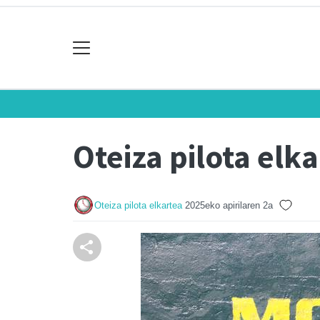
Oteiza pilota elk
Oteiza pilota elkartea
2025eko apirilaren 2a