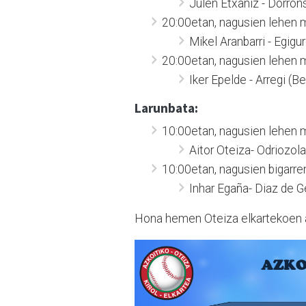
Julen Etxaniz - Dorron
20:00etan, nagusien lehen m
Mikel Aranbarri - Egigur
20:00etan, nagusien lehen m
Iker Epelde - Arregi (Be
Larunbata:
10:00etan, nagusien lehen m
Aitor Oteiza- Odriozola
10:00etan, nagusien bigarre
Inhar Egaña- Diaz de G
Hona hemen Oteiza elkartekoen a