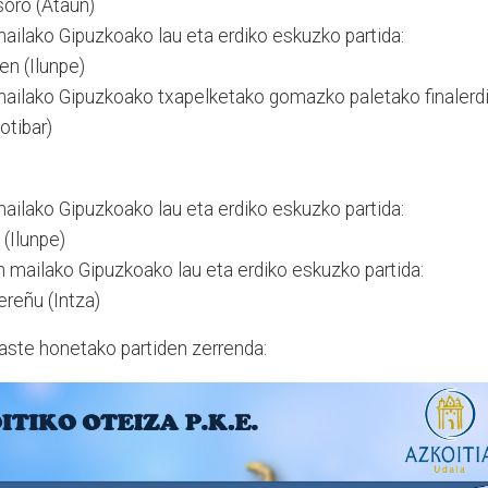
soro (Ataun)
ailako Gipuzkoako lau eta erdiko eskuzko partida:
en (Ilunpe)
ailako Gipuzkoako txapelketako gomazko paletako finalerdi
otibar)
ailako Gipuzkoako lau eta erdiko eskuzko partida:
 (Ilunpe)
n mailako Gipuzkoako lau eta erdiko eskuzko partida:
ereñu (Intza)
ste honetako partiden zerrenda: