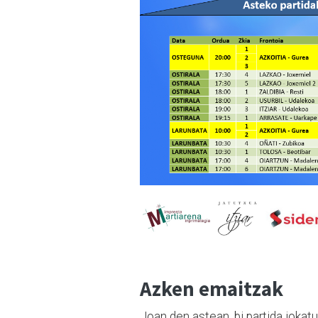
Azken emaitzak
Joan den astean, bi partida jokatu