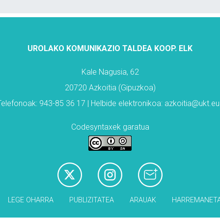
UROLAKO KOMUNIKAZIO TALDEA KOOP. ELK
Kale Nagusia, 62
20720 Azkoitia (Gipuzkoa)
Telefonoak: 943-85 36 17 | Helbide elektronikoa: azkoitia@ukt.eu
Codesyntaxek garatua
LEGE OHARRA
PUBLIZITATEA
ARAUAK
HARREMANET