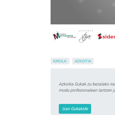
KIROLA
AZKOITIA
Azkoitia Gukak zu bezalako ira
modu profesionalean lantzen ja
Izan Gukakide