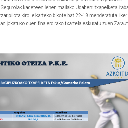
i Segurolak kadeteen lehen mailako Udaberri txapelketa irab
ar pilota kirol elkarteko bikote bat 22-13 menderatuta. Iker
tan jokatuko duen finalerdirako txartela eskuratu zuen Zarau