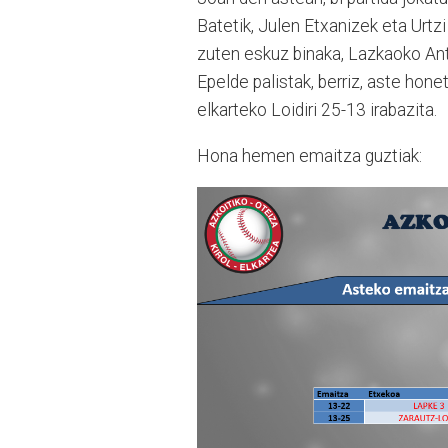
Batetik, Julen Etxanizek eta Urtz
zuten eskuz binaka, Lazkaoko Antz
Epelde palistak, berriz, aste hone
elkarteko Loidiri 25-13 irabazita.
Hona hemen emaitza guztiak: