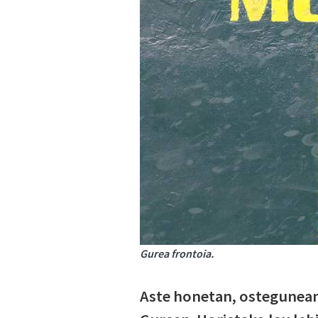
Gurea frontoia.
Aste honetan, ostegunean