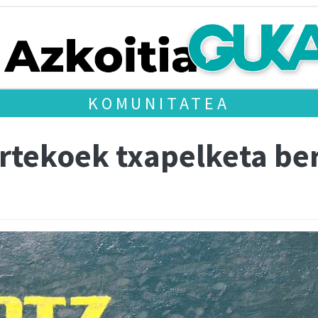
KOMUNITATEA
artekoek txapelketa ber