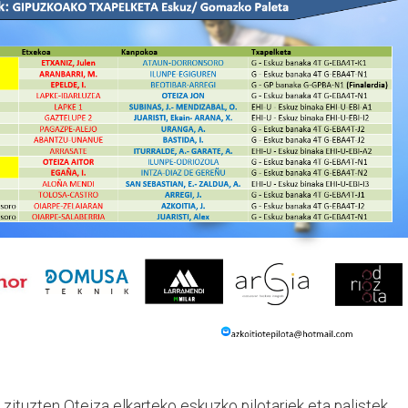
 zituzten Oteiza elkarteko eskuzko pilotariek eta palistek.