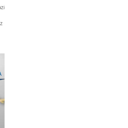
azi
tz