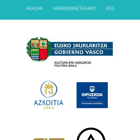
ARAUAK
HARREMANETARAKO
RSS
Babesleak