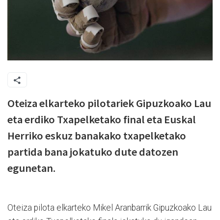
Oteiza elkarteko pilotariek Gipuzkoako Lau
eta erdiko Txapelketako final eta Euskal
Herriko eskuz banakako txapelketako
partida bana jokatuko dute datozen
egunetan.
Oteiza pilota elkarteko Mikel Aranbarrik Gipuzkoako Lau