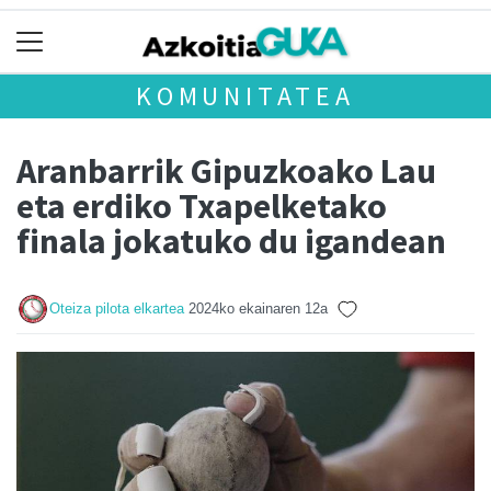
KOMUNITATEA
Aranbarrik Gipuzkoako Lau
eta erdiko Txapelketako
finala jokatuko du igandean
Oteiza pilota elkartea
2024ko ekainaren 12a