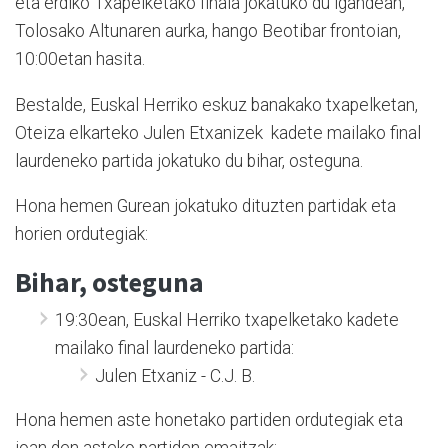
eta erdiko Txapelketako finala jokatuko du igandean,
Tolosako Altunaren aurka, hango Beotibar frontoian,
10:00etan hasita.
Bestalde, Euskal Herriko eskuz banakako txapelketan,
Oteiza elkarteko Julen Etxanizek kadete mailako final
laurdeneko partida jokatuko du bihar, osteguna.
Hona hemen Gurean jokatuko dituzten partidak eta
horien ordutegiak:
Bihar, osteguna
19:30ean, Euskal Herriko txapelketako kadete
mailako final laurdeneko partida:
Julen Etxaniz - C.J. B.
Hona hemen aste honetako partiden ordutegiak eta
joan den asteko partiden emaitzak: