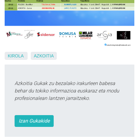
KIROLA
AZKOITIA
Azkoitia Gukak zu bezalako irakurleen babesa
behar du tokiko informazioa euskaraz eta modu
profesionalean lantzen jarraitzeko.
Izan Gukakide