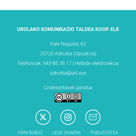
UROLAKO KOMUNIKAZIO TALDEA KOOP. ELK
Kale Nagusia, 62
20720 Azkoitia (Gipuzkoa)
Telefonoak: 943-85 36 17 | Helbide elektronikoa:
azkoitia@ukt.eus
Codesyntaxek garatua
HONI BURUZ
LEGE OHARRA
PUBLIZITATEA