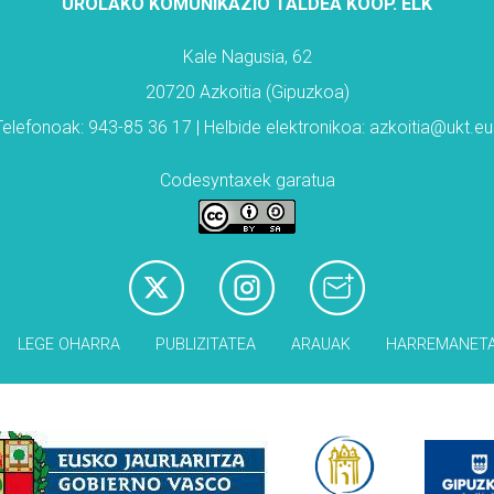
UROLAKO KOMUNIKAZIO TALDEA KOOP. ELK
Kale Nagusia, 62
20720 Azkoitia (Gipuzkoa)
Telefonoak: 943-85 36 17 | Helbide elektronikoa: azkoitia@ukt.eu
Codesyntaxek garatua
LEGE OHARRA
PUBLIZITATEA
ARAUAK
HARREMANET
Babesleak