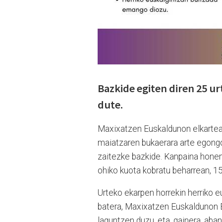
Bazkide egiten diren 25 u
dute.
Maxixatzen Euskaldunon elkarteak
maiatzaren bukaerara arte egongo
zaitezke bazkide. Kanpaina honen
ohiko kuota kobratu beharrean, 15
Urteko ekarpen horrekin herriko e
batera, Maxixatzen Euskaldunon E
laguntzen duzu, eta, gainera, aban