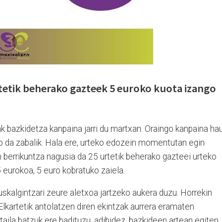
rtetik beherako gazteek 5 euroko kuota izango
 bazkidetza kanpaina jarri du martxan. Oraingo kanpaina ha
 da zabalik. Hala ere, urteko edozein momentutan egin
 berrikuntza nagusia da 25 urtetik beherako gazteei urteko
 eurokoa, 5 euro kobratuko zaiela.
uskalgintzari zeure aletxoa jartzeko aukera duzu. Horrekin
lkartetik antolatzen diren ekintzak aurrera eramaten
taila batzuk ere badituzu, adibidez, bazkideen artean egiten