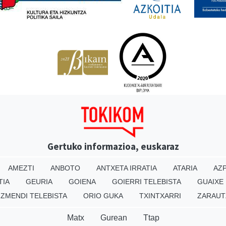
Gertuko informazioa, euskaraz
AMEZTI
ANBOTO
ANTXETA IRRATIA
ATARIA
AZP
TIA
GEURIA
GOIENA
GOIERRI TELEBISTA
GUAIXE
IZMENDI TELEBISTA
ORIO GUKA
TXINTXARRI
ZARAUT
Matx
Gurean
Ttap