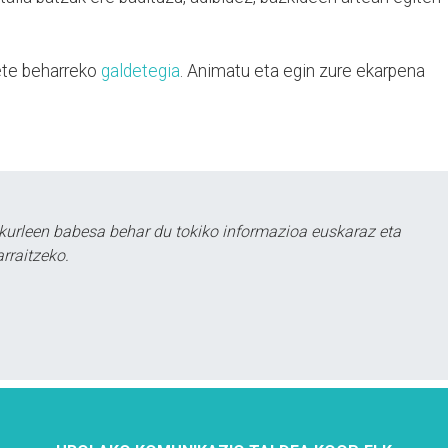
.
ete beharreko
galdetegia
. Animatu eta egin zure ekarpena
kurleen babesa behar du tokiko informazioa euskaraz eta
rraitzeko.