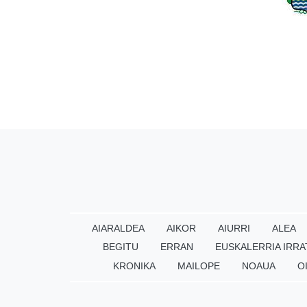
AIARALDEA
AIKOR
AIURRI
ALEA
BEGITU
ERRAN
EUSKALERRIA IRRA
KRONIKA
MAILOPE
NOAUA
O