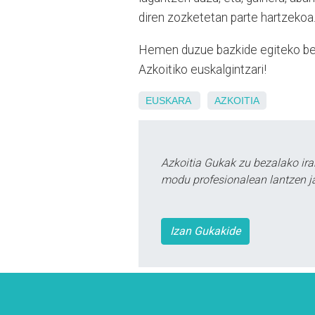
diren zozketetan parte hartzekoa
Hemen duzue bazkide egiteko b
Azkoitiko euskalgintzari!
EUSKARA
AZKOITIA
Azkoitia Gukak zu bezalako ira
modu profesionalean lantzen ja
Izan Gukakide