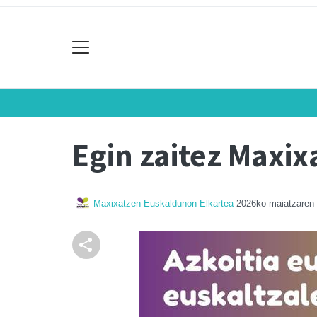
Egin zaitez Maxi
Maxixatzen Euskaldunon Elkartea
2026ko maiatzaren