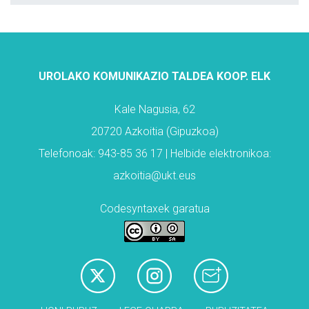
UROLAKO KOMUNIKAZIO TALDEA KOOP. ELK
Kale Nagusia, 62
20720 Azkoitia (Gipuzkoa)
Telefonoak: 943-85 36 17 | Helbide elektronikoa:
azkoitia@ukt.eus
Codesyntaxek garatua