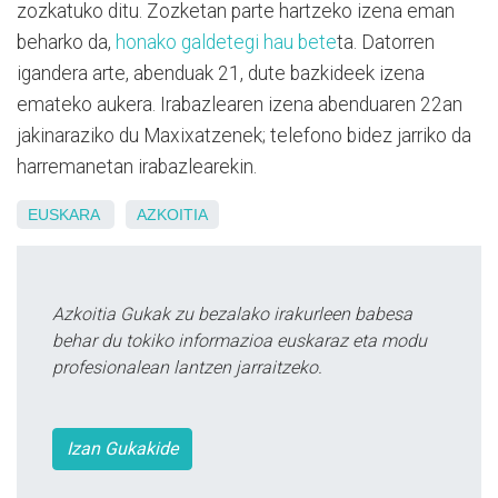
zozkatuko ditu. Zozketan parte hartzeko izena eman
beharko da,
honako galdetegi hau bete
ta. Datorren
igandera arte, abenduak 21, dute bazkideek izena
emateko aukera. Irabazlearen izena abenduaren 22an
jakinaraziko du Maxixatzenek; telefono bidez jarriko da
harremanetan irabazlearekin.
EUSKARA
AZKOITIA
Azkoitia Gukak zu bezalako irakurleen babesa
behar du tokiko informazioa euskaraz eta modu
profesionalean lantzen jarraitzeko.
Izan Gukakide