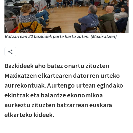
Batzarrean 22 bazkidek parte hartu zuten. (Maxixatzen)
Bazkideek aho batez onartu zituzten
Maxixatzen elkartearen datorren urteko
aurrekontuak. Aurtengo urtean egindako
ekintzak eta balantze ekonomikoa
aurkeztu zituzten batzarrean euskara
elkarteko kideek.