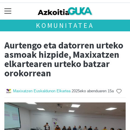
KOMUNITATEA
Aurtengo eta datorren urteko
asmoak hizpide, Maxixatzen
elkartearen urteko batzar
orokorrean
Maxixatzen Euskaldunon Elkartea
2025eko abenduaren 15a