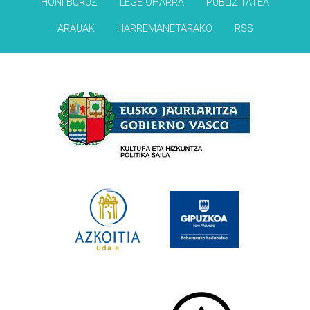
HONI BURUZ
LEGE OHARRA
PUBLIZITATEA
ARAUAK
HARREMANETARAKO
RSS
Babesleak