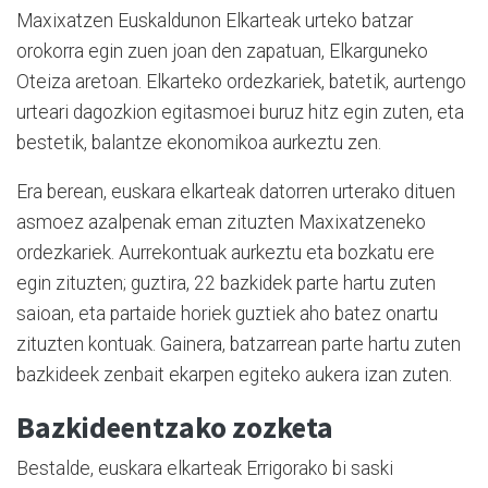
Maxixatzen Euskaldunon Elkarteak urteko batzar
orokorra egin zuen joan den zapatuan, Elkarguneko
Oteiza aretoan. Elkarteko ordezkariek, batetik, aurtengo
urteari dagozkion egitasmoei buruz hitz egin zuten, eta
bestetik, balantze ekonomikoa aurkeztu zen.
Era berean, euskara elkarteak datorren urterako dituen
asmoez azalpenak eman zituzten Maxixatzeneko
ordezkariek. Aurrekontuak aurkeztu eta bozkatu ere
egin zituzten; guztira, 22 bazkidek parte hartu zuten
saioan, eta partaide horiek guztiek aho batez onartu
zituzten kontuak. Gainera, batzarrean parte hartu zuten
bazkideek zenbait ekarpen egiteko aukera izan zuten.
Bazkideentzako zozketa
Bestalde, euskara elkarteak Errigorako bi saski