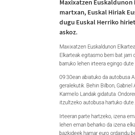
Maxixatzen Euskaldunon El
martxan, Euskal Hiriak Eu
dugu Euskal Herriko hiriet
askoz.
Maxixatzen Euskaldunon Elkarteak 
Elkarteak egitasmo berri bat jarri
barruko lehen irteera egingo dute 
09:30ean abiatuko da autobusa Azk
geralekutik. Behin Bilbon, Gabriel
Karmelo Landak gidatuta. Ondoren
itzultzeko autobusa hartuko dute.
Irteeran parte hartzeko, izena em
lehen eman beharko da izena elk
bazkideek hamar euro ordaindu be