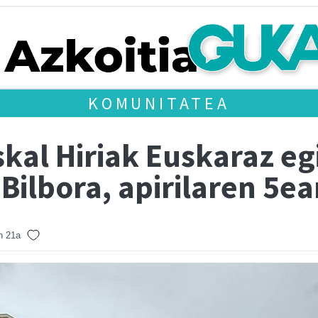
KOMUNITATEA
kal Hiriak Euskaraz e
 Bilbora, apirilaren 5e
n 21a