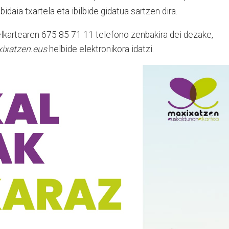
daia txartela eta ibilbide gidatua sartzen dira.
lkartearen 675 85 71 11 telefono zenbakira dei dezake,
ixatzen.eus
helbide elektronikora idatzi.