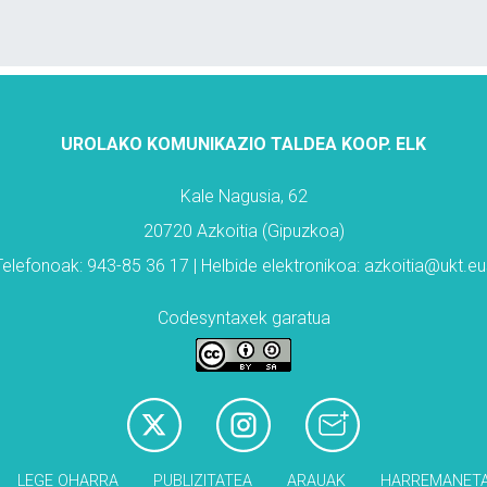
UROLAKO KOMUNIKAZIO TALDEA KOOP. ELK
Kale Nagusia, 62
20720 Azkoitia (Gipuzkoa)
Telefonoak: 943-85 36 17 | Helbide elektronikoa: azkoitia@ukt.eu
Codesyntaxek garatua
LEGE OHARRA
PUBLIZITATEA
ARAUAK
HARREMANET