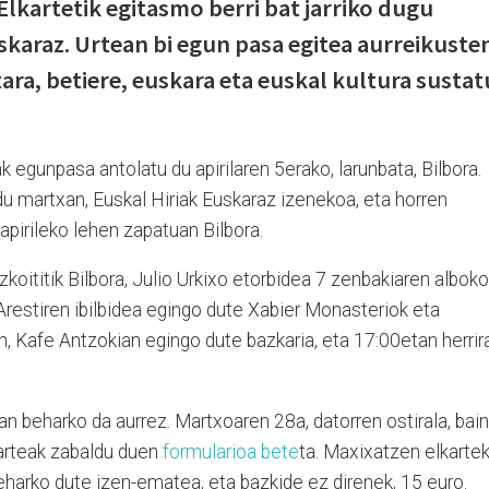
kartetik egitasmo berri bat jarriko dugu
skaraz. Urtean bi egun pasa egitea aurreikuste
ara, betiere, euskara eta euskal kultura sustat
egunpasa antolatu du apirilaren 5erako, larunbata, Bilbora.
 du martxan, Euskal Hiriak Euskaraz izenekoa, eta horren
apirileko lehen zapatuan Bilbora.
oititik Bilbora, Julio Urkixo etorbidea 7 zenbakiaren alboko
 Arestiren ibilbidea egingo dute Xabier Monasteriok eta
, Kafe Antzokian egingo dute bazkaria, eta 17:00etan herrir
an beharko da aurrez. Martxoaren 28a, datorren ostirala, bai
arteak zabaldu duen
formularioa bete
ta. Maxixatzen elkarte
harko dute izen-ematea, eta bazkide ez direnek, 15 euro.