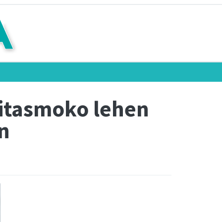
gitasmoko lehen
an