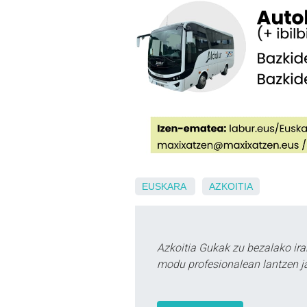
EUSKARA
AZKOITIA
Azkoitia Gukak zu bezalako ira
modu profesionalean lantzen ja