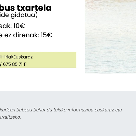
kurleen babesa behar du tokiko informazioa euskaraz eta
rraitzeko.