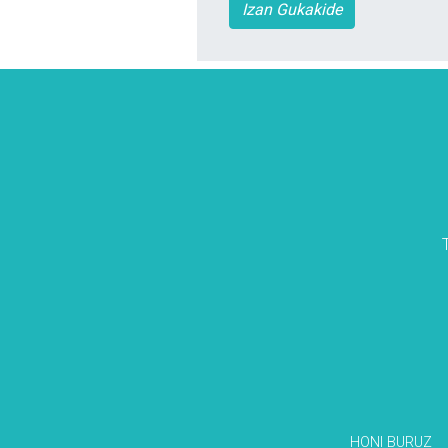
Izan Gukakide
HONI BURUZ