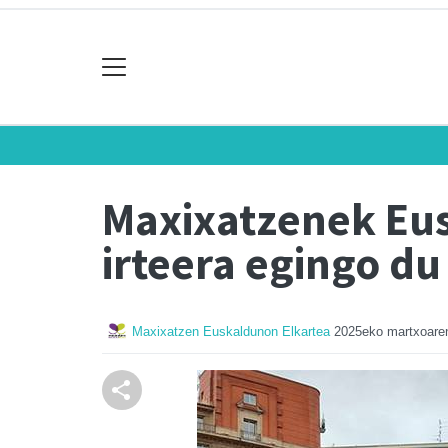
Maxixatzenek Eus
irteera egingo du
Maxixatzen Euskaldunon Elkartea
2025eko martxoare