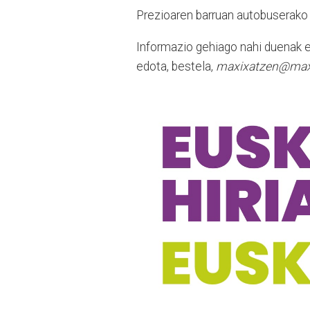
Prezioaren barruan autobuserako bi
Informazio gehiago nahi duenak e
edota, bestela,
maxixatzen@max