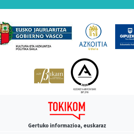
Babesleak
Gertuko informazioa, euskaraz