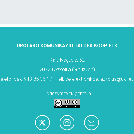
UROLAKO KOMUNIKAZIO TALDEA KOOP. ELK
Kale Nagusia, 62
20720 Azkoitia (Gipuzkoa)
Telefonoak: 943-85 36 17 | Helbide elektronikoa: azkoitia@ukt.eu
Codesyntaxek garatua