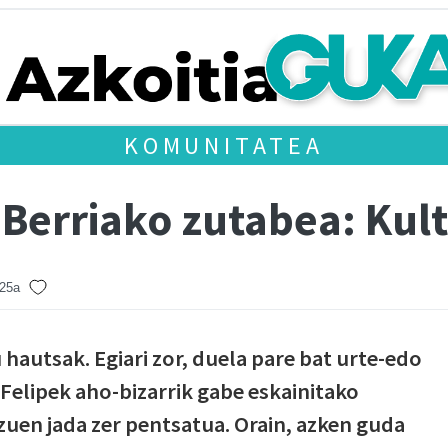
KOMUNITATEA
Berriako zutabea: Kul
 25a
hautsak. Egiari zor, duela pare bat urte-edo
elipek aho-bizarrik gabe eskainitako
zuen jada zer pentsatua. Orain, azken guda