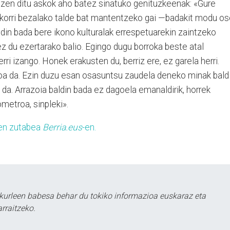
zen ditu askok aho batez sinatuko genituzkeenak: «Gure
Oskorri bezalako talde bat mantentzeko gai —badakit modu o
din bada bere ikono kulturalak errespetuarekin zaintzeko
ez du ezertarako balio. Egingo dugu borroka beste atal
rri izango. Honek erakusten du, berriz ere, ez garela herri.
a da. Ezin duzu esan osasuntsu zaudela deneko minak bald
a. Arrazoia baldin bada ez dagoela emanaldirik, horrek
metroa, sinpleki».
ren zutabea
Berria.eus
-en.
kurleen babesa behar du tokiko informazioa euskaraz eta
rraitzeko.