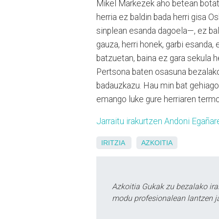
Mikel Markezek aho betean botat
herria ez baldin bada herri gisa 
sinplean esanda dagoela—, ez bal
gauza, herri honek, garbi esanda, 
batzuetan, baina ez gara sekula he
Pertsona baten osasuna bezalako
badauzkazu. Hau min bat gehiago d
emango luke gure herriaren termo
Jarraitu irakurtzen Andoni Egaña
IRITZIA
AZKOITIA
Azkoitia Gukak zu bezalako ira
modu profesionalean lantzen ja