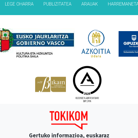
LEGE OHARRA
PUBLIZITATEA
ARAUAK
HARREMANET
Babesleak
Gertuko informazioa, euskaraz