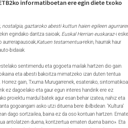
, ETB2ko informatiboetan ere egin diete txoko
, nostalgia, gaztaroko abesti kuttun haien egileen agurrare
ekin egindako dantza saioak;
Euskal Herrian euskaraz
-i esk
ko aurrerapausoak;
Katuen testamentua
-rekin, haurrak haur
auto-bidaiak.
bestelako sentimendu eta gogoeta mailak hartzen dio gain.
bikaina eta abesti bakoitza mimatzeko izan duten tentua
. Horrez gain, Txuma Murugarrenek, esaterako, sintomatikoa
arik ez dagoelako eta gaur egun interes handirik ere ez
ko proiektu mardul batek agur esan behar izatea, nahiz eta
anta gogoangarri asko utzi dituena bere ibilbidean. 'Kultura'
an dago sortzailea, baina ez da oso kontuan hartzen. Emat
tua antolatzen duena, kontzertua ematen duena baino». Eta