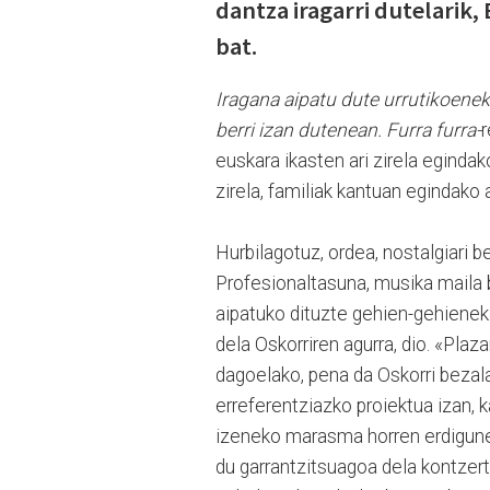
dantza iragarri dutelarik
bat.
Iragana aipatu dute urrutikoenek
berri izan dutenean. Furra furra-
r
euskara ikasten ari zirela eginda
zirela, familiak kantuan egindako 
Hurbilagotuz, ordea, nostalgiari 
Profesionaltasuna, musika maila 
aipatuko dituzte gehien-gehienek
dela Oskorriren agurra, dio. «Plaz
dagoelako, pena da Oskorri bezala
erreferentziazko proiektua izan, k
izeneko marasma horren erdigune
du garrantzitsuagoa dela kontzer