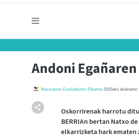
Andoni Egañaren 
Maxixatzen Euskaldunon Elkartea
2015eko ekainaren
Oskorrirenak harrotu ditu 
BERRIAn bertan Natxo de F
elkarrizketa hark ematen 