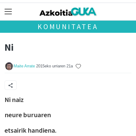
KOMUNITATEA
Ni
Maite Arrate
2015eko urriaren 21a
Ni naiz
neure buruaren
etsairik handiena.