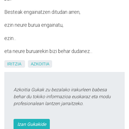
Besteak engainatzen ditudan arren,
ezin neure burua engainatu,
ezin...
eta neure buruarekin bizi behar dudanez...
IRITZIA
AZKOITIA
Azkoitia Gukak zu bezalako irakurleen babesa
behar du tokiko informazioa euskaraz eta modu
profesionalean lantzen jarraitzeko.
Izan Gukakide