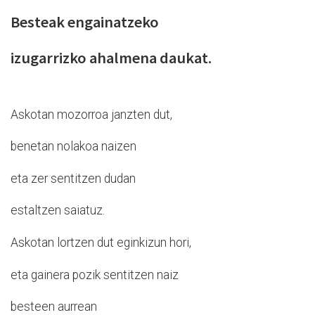
Besteak engainatzeko
izugarrizko ahalmena daukat.
Askotan mozorroa janzten dut,
benetan nolakoa naizen
eta zer sentitzen dudan
estaltzen saiatuz.
Askotan lortzen dut eginkizun hori,
eta gainera pozik sentitzen naiz
besteen aurrean