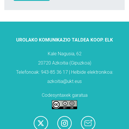
UROLAKO KOMUNIKAZIO TALDEA KOOP. ELK
Kale Nagusia, 62
20720 Azkoitia (Gipuzkoa)
Telefonoak: 943-85 36 17 | Helbide elektronikoa:
azkoitia@ukt.eus
Codesyntaxek garatua