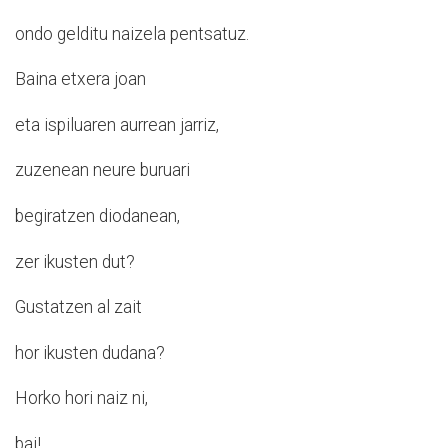
ondo gelditu naizela pentsatuz.
Baina etxera joan
eta ispiluaren aurrean jarriz,
zuzenean neure buruari
begiratzen diodanean,
zer ikusten dut?
Gustatzen al zait
hor ikusten dudana?
Horko hori naiz ni,
bai!