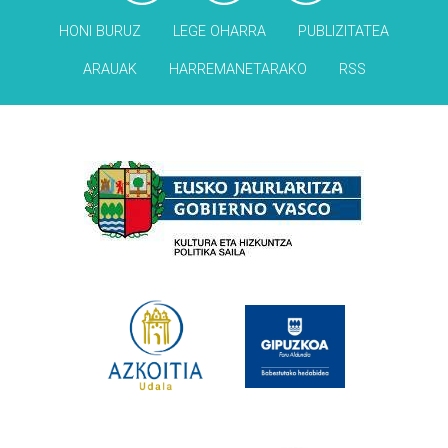
HONI BURUZ
LEGE OHARRA
PUBLIZITATEA
ARAUAK
HARREMANETARAKO
RSS
Babesleak