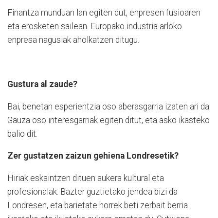
Finantza munduan lan egiten dut, enpresen fusioaren
eta erosketen sailean. Europako industria arloko
enpresa nagusiak aholkatzen ditugu.
Gustura al zaude?
Bai, benetan esperientzia oso aberasgarria izaten ari da.
Gauza oso interesgarriak egiten ditut, eta asko ikasteko
balio dit.
Zer gustatzen zaizun gehiena Londresetik?
Hiriak eskaintzen dituen aukera kultural eta
profesionalak. Bazter guztietako jendea bizi da
Londresen, eta barietate horrek beti zerbait berria