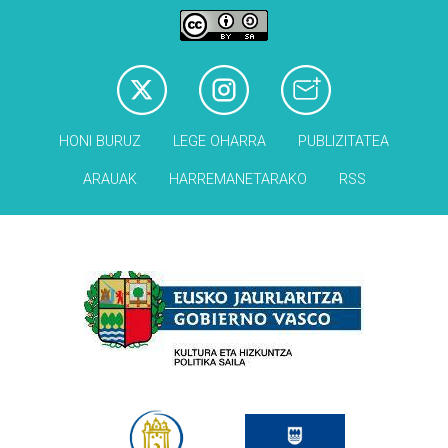
HONI BURUZ
LEGE OHARRA
PUBLIZITATEA
ARAUAK
HARREMANETARAKO
RSS
Babesleak