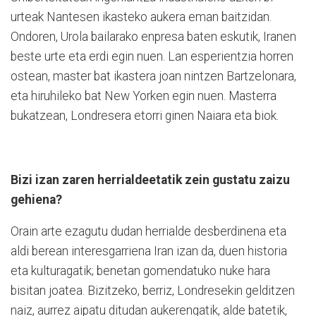
urteak Nantesen ikasteko aukera eman baitzidan.
Ondoren, Urola bailarako enpresa baten eskutik, Iranen
beste urte eta erdi egin nuen. Lan esperientzia horren
ostean, master bat ikastera joan nintzen Bartzelonara,
eta hiruhileko bat New Yorken egin nuen. Masterra
bukatzean, Londresera etorri ginen Naiara eta biok.
Bizi izan zaren herrialdeetatik zein gustatu zaizu
gehiena?
Orain arte ezagutu dudan herrialde desberdinena eta
aldi berean interesgarriena Iran izan da, duen historia
eta kulturagatik; benetan gomendatuko nuke hara
bisitan joatea. Bizitzeko, berriz, Londresekin gelditzen
naiz, aurrez aipatu ditudan aukerengatik, alde batetik,