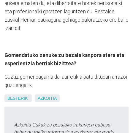
aukera ematen du, eta dibertsitate horrek pertsonalki
eta profesionalki garatzen laguntzen du. Bestalde,
Euskal Herrian daukaguna gehiago baloratzeko ere balio
izan dit.
Gomendatuko zenuke zu bezala kanpora atera eta
esperientzia berriak bizitzea?
Guztiz gomendagarria da, aurretik aipatu ditudan arrazoi
guztiengatik.
BESTERIK
AZKOITIA
Azkoitia Gukak zu bezalako irakurleen babesa
behar du tokiko informazioa euskaraz eta modu