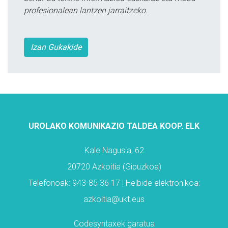
profesionalean lantzen jarraitzeko.
Izan Gukakide
UROLAKO KOMUNIKAZIO TALDEA KOOP. ELK
Kale Nagusia, 62
20720 Azkoitia (Gipuzkoa)
Telefonoak: 943-85 36 17 | Helbide elektronikoa:
azkoitia@ukt.eus
Codesyntaxek garatua