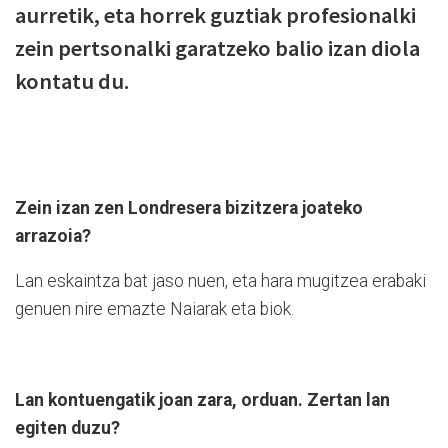
aurretik, eta horrek guztiak profesionalki
zein pertsonalki garatzeko balio izan diola
kontatu du.
Zein izan zen Londresera bizitzera joateko
arrazoia?
Lan eskaintza bat jaso nuen, eta hara mugitzea erabaki
genuen nire emazte Naiarak eta biok.
Lan kontuengatik joan zara, orduan. Zertan lan
egiten duzu?