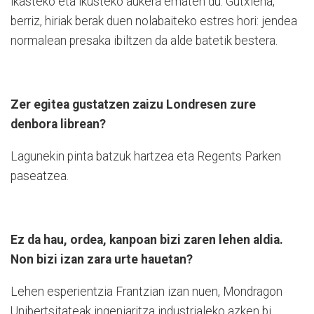
ikasteko eta ikusteko aukera ematen du. Gutxiena,
berriz, hiriak berak duen nolabaiteko estres hori: jendea
normalean presaka ibiltzen da alde batetik bestera.
Zer egitea gustatzen zaizu Londresen zure
denbora librean?
Lagunekin pinta batzuk hartzea eta Regents Parken
paseatzea.
Ez da hau, ordea, kanpoan bizi zaren lehen aldia.
Non bizi izan zara urte hauetan?
Lehen esperientzia Frantzian izan nuen, Mondragon
Unibertsitateak ingeniaritza industrialeko azken bi