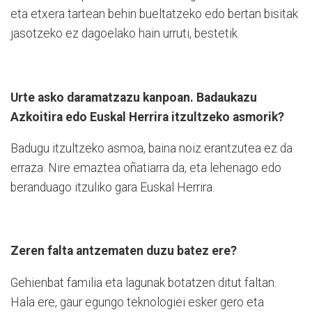
eta etxera tartean behin bueltatzeko edo bertan bisitak
jasotzeko ez dagoelako hain urruti, bestetik.
Urte asko daramatzazu kanpoan. Badaukazu
Azkoitira edo Euskal Herrira itzultzeko asmorik?
Badugu itzultzeko asmoa, baina noiz erantzutea ez da
erraza. Nire emaztea oñatiarra da, eta lehenago edo
beranduago itzuliko gara Euskal Herrira.
Zeren falta antzematen duzu batez ere?
Gehienbat familia eta lagunak botatzen ditut faltan.
Hala ere, gaur egungo teknologiei esker gero eta