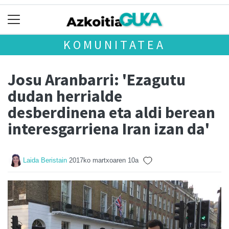
KOMUNITATEA
Josu Aranbarri: 'Ezagutu
dudan herrialde
desberdinena eta aldi berean
interesgarriena Iran izan da'
Laida Beristain
2017ko martxoaren 10a