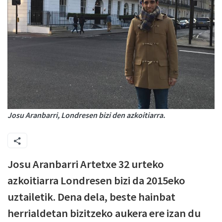
Josu Aranbarri, Londresen bizi den azkoitiarra.
Josu Aranbarri Artetxe 32 urteko
azkoitiarra Londresen bizi da 2015eko
uztailetik. Dena dela, beste hainbat
herrialdetan bizitzeko aukera ere izan du