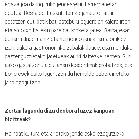
errazagoa da inguruko jendearekin harremanetan
egotea. Bestalde, Euskal Herriko jana ere faltan
botatzen dut; batik bat, asteburu eguerdian kalera irten
eta ardotxo batekin pare bat kroketa jatea. Baina, esan
beharra dago, nahiz eta hemengo janak fama onik ez
izan, aukera gastronomiko zabalak daude, eta munduko
bazter guztietako jatetxeak aurki daitezke hemen. Guri
asko gustatzen zaigu janari desberdinak probatzea, eta
Londresek asko laguntzen du herrialde ezberdinetako
jana ezagutzen.
Zertan lagundu dizu denbora luzez kanpoan
bizitzeak?
Hainbat kultura eta arlotako jende asko ezagutzeko