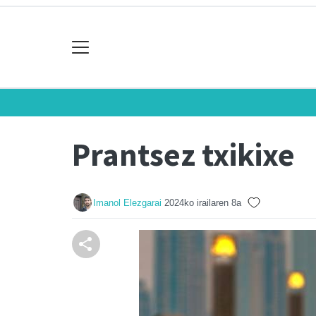
Prantsez txikixe
Imanol Elezgarai
2024ko irailaren 8a