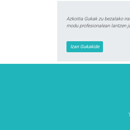
Azkoitia Gukak zu bezalako ira
modu profesionalean lantzen ja
Izan Gukakide