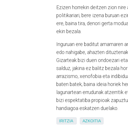
Ezizen horrekin deitzen zion nir
politikariari, bere izena buruan e
ere, baina tira, denori gerta mod
ekin bezala.
Inguruan ere baditut amamaren ant
edo nahigabe, ahazten dituztenak.
Gizarteak bizi duen ondoezari eta
salduz, jakina ez balitz bezala ho
arrazismo, xenofobia eta indibid
baten batek, baina ideia horiek h
lagunartean errudunak atzerritik 
bizi espektatiba propioak zapuztu
handiagoa eskatzen duelako.
IRITZIA
AZKOITIA