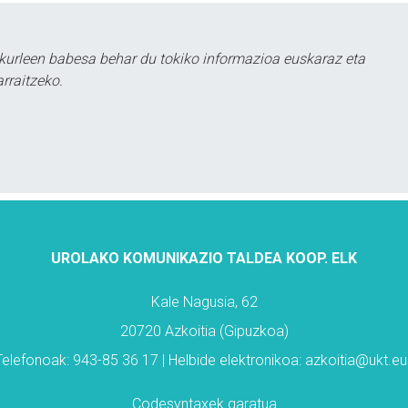
kurleen babesa behar du tokiko informazioa euskaraz eta
rraitzeko.
UROLAKO KOMUNIKAZIO TALDEA KOOP. ELK
Kale Nagusia, 62
20720 Azkoitia (Gipuzkoa)
Telefonoak: 943-85 36 17 | Helbide elektronikoa: azkoitia@ukt.eu
Codesyntaxek garatua