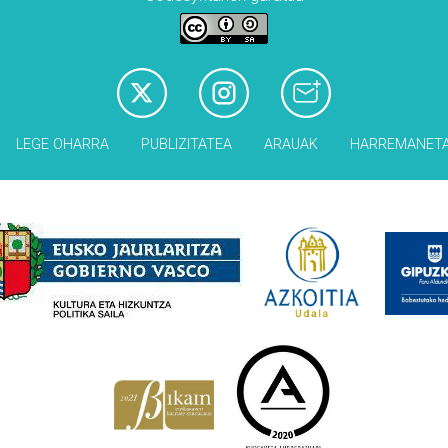
LEGE OHARRA
PUBLIZITATEA
ARAUAK
HARREMANET
Babesleak