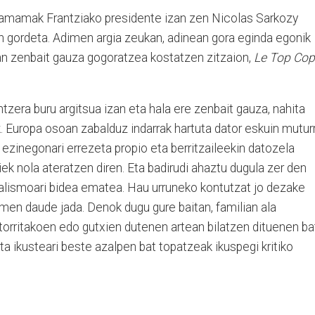
e amamak Frantziako presidente izan zen Nicolas Sarkozy
zin gordeta. Adimen argia zeukan, adinean gora eginda egonik
uan zenbait gauza gogoratzea kostatzen zitzaion,
Le Top Cop
zera buru argitsua izan eta hala ere zenbait gauza, nahita
 Europa osoan zabalduz indarrak hartuta dator eskuin muturr
 ezinegonari errezeta propio eta berritzaileekin datozela
riek nola ateratzen diren. Eta badirudi ahaztu dugula zer den
ualismoari bidea ematea. Hau urruneko kontutzat jo dezake
emen daude jada. Denok dugu gure baitan, familian ala
etorritakoen edo gutxien dutenen artean bilatzen dituenen ba
ta ikusteari beste azalpen bat topatzeak ikuspegi kritiko