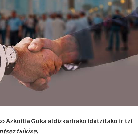
o Azkoitia Guka aldizkarirako idatzitako iritzi
ntsez txikixe.