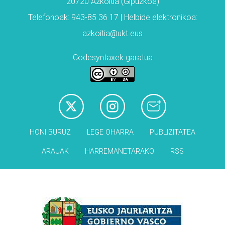
20720 Azkoitia (Gipuzkoa)
Telefonoak: 943-85 36 17 | Helbide elektronikoa:
azkoitia@ukt.eus
Codesyntaxek garatua
HONI BURUZ
LEGE OHARRA
PUBLIZITATEA
ARAUAK
HARREMANETARAKO
RSS
Babesleak