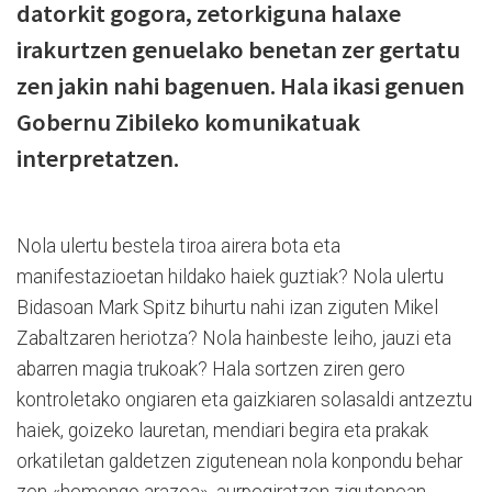
datorkit gogora, zetorkiguna halaxe
irakurtzen genuelako benetan zer gertatu
zen jakin nahi bagenuen. Hala ikasi genuen
Gobernu Zibileko komunikatuak
interpretatzen.
Nola ulertu bestela tiroa airera bota eta
manifestazioetan hildako haiek guztiak? Nola ulertu
Bidasoan Mark Spitz bihurtu nahi izan ziguten Mikel
Zabaltzaren heriotza? Nola hainbeste leiho, jauzi eta
abarren magia trukoak? Hala sortzen ziren gero
kontroletako ongiaren eta gaizkiaren solasaldi antzeztu
haiek, goizeko lauretan, mendiari begira eta prakak
orkatiletan galdetzen zigutenean nola konpondu behar