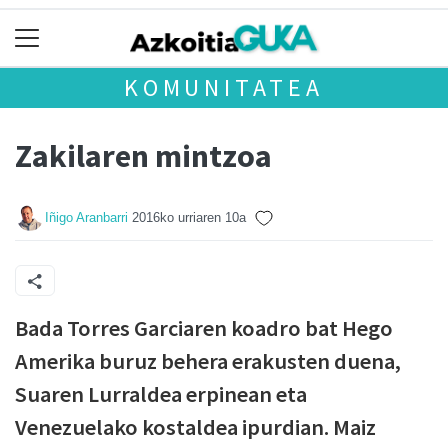
KOMUNITATEA
Zakilaren mintzoa
Iñigo Aranbarri
2016ko urriaren 10a
Bada Torres Garciaren koadro bat Hego
Amerika buruz behera erakusten duena,
Suaren Lurraldea erpinean eta
Venezuelako kostaldea ipurdian. Maiz