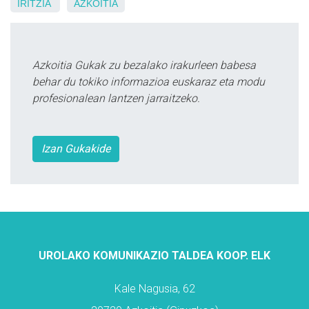
IRITZIA
AZKOITIA
Azkoitia Gukak zu bezalako irakurleen babesa
behar du tokiko informazioa euskaraz eta modu
profesionalean lantzen jarraitzeko.
Izan Gukakide
UROLAKO KOMUNIKAZIO TALDEA KOOP. ELK
Kale Nagusia, 62