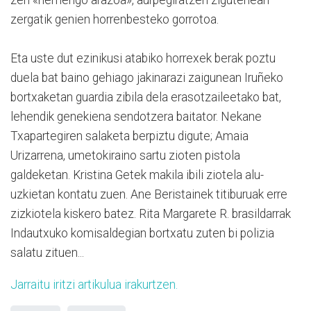
zen «hemengo arazoa», aurpegiratzen zigutenean
zergatik genien horrenbesteko gorrotoa.
Eta uste dut ezinikusi atabiko horrexek berak poztu
duela bat baino gehiago jakinarazi zaigunean Iruñeko
bortxaketan guardia zibila dela erasotzaileetako bat,
lehendik genekiena sendotzera baitator. Nekane
Txapartegiren salaketa berpiztu digute; Amaia
Urizarrena, umetokiraino sartu zioten pistola
galdeketan. Kristina Getek makila ibili ziotela alu-
uzkietan kontatu zuen. Ane Beristainek titiburuak erre
zizkiotela kiskero batez. Rita Margarete R. brasildarrak
Indautxuko komisaldegian bortxatu zuten bi polizia
salatu zituen...
Jarraitu iritzi artikulua irakurtzen.