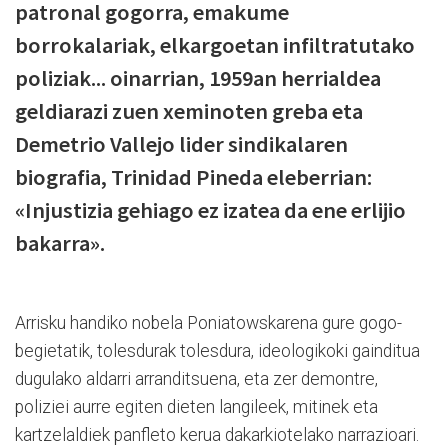
patronal gogorra, emakume
borrokalariak, elkargoetan infiltratutako
poliziak... oinarrian, 1959an herrialdea
geldiarazi zuen xeminoten greba eta
Demetrio Vallejo lider sindikalaren
biografia, Trinidad Pineda eleberrian:
«Injustizia gehiago ez izatea da ene erlijio
bakarra».
Arrisku handiko nobela Poniatowskarena gure gogo-
begietatik, tolesdurak tolesdura, ideologikoki gainditua
dugulako aldarri arranditsuena, eta zer demontre,
poliziei aurre egiten dieten langileek, mitinek eta
kartzelaldiek panfleto kerua dakarkiotelako narrazioari.