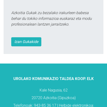
Azkoitia Gukak zu bezalako irakurleen babesa
behar du tokiko informazioa euskaraz eta modu
profesionalean lantzen jarraitzeko.
Izan Gukakide
UROLAKO KOMUNIKAZIO TALDEA KOOP. ELK
Kale Nagusia, 62
20720 Azkoitia (Gipuzkoa)
Telefonoak: 943-85 36 17 | Helbide elektronikoa: