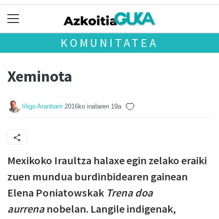
KOMUNITATEA
Xeminota
Iñigo Aranbarri
2016ko irailaren 19a
Mexikoko Iraultza halaxe egin zelako eraiki
zuen mundua burdinbidearen gainean
Elena Poniatowskak
Trena doa
aurrena
nobelan. Langile indigenak,