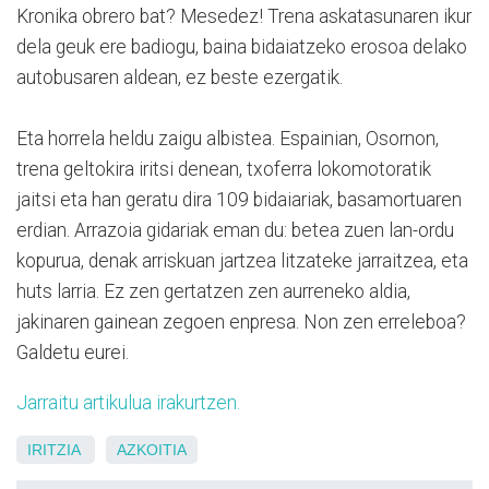
Kronika obrero bat? Mesedez! Trena askatasunaren ikur
dela geuk ere badiogu, baina bidaiatzeko erosoa delako
autobusaren aldean, ez beste ezergatik.
Eta horrela heldu zaigu albistea. Espainian, Osornon,
trena geltokira iritsi denean, txoferra lokomotoratik
jaitsi eta han geratu dira 109 bidaiariak, basamortuaren
erdian. Arrazoia gidariak eman du: betea zuen lan-ordu
kopurua, denak arriskuan jartzea litzateke jarraitzea, eta
huts larria. Ez zen gertatzen zen aurreneko aldia,
jakinaren gainean zegoen enpresa. Non zen erreleboa?
Galdetu eurei.
Jarraitu artikulua irakurtzen.
IRITZIA
AZKOITIA