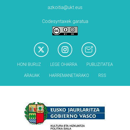
azkoitia@ukt.eus
Codesyntaxek garatua
HONI BURUZ
LEGE OHARRA
PUBLIZITATEA
ARAUAK
HARREMANETARAKO
RSS
Babesleak