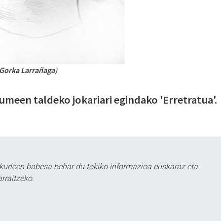
 Gorka Larrañaga)
een taldeko jokariari egindako 'Erretratua'.
kurleen babesa behar du tokiko informazioa euskaraz eta
rraitzeko.