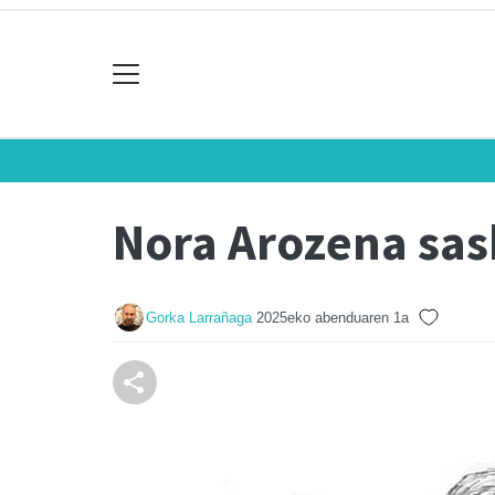
Nora Arozena sask
Gorka Larrañaga
2025eko abenduaren 1a