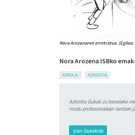
Nora Arozenaren erretratua. (Egilea:
Nora Arozena ISBko emakum
KIROLA
AZKOITIA
Azkoitia Gukak zu bezalako ira
modu profesionalean lantzen ja
Izan Gukakide