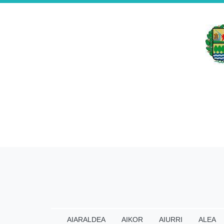
AIARALDEA
AIKOR
AIURRI
ALEA