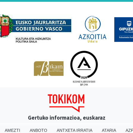
Babesleak
Gertuko informazioa, euskaraz
AMEZTI
ANBOTO
ANTXETA IRRATIA
ATARIA
AZP