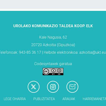
UROLAKO KOMUNIKAZIO TALDEA KOOP. ELK
Kale Nagusia, 62
20720 Azkoitia (Gipuzkoa)
Telefonoak: 943-85 36 17 | Helbide elektronikoa: azkoitia@ukt.eu
Codesyntaxek garatua
LEGE OHARRA
PUBLIZITATEA
ARAUAK
HARREMANET