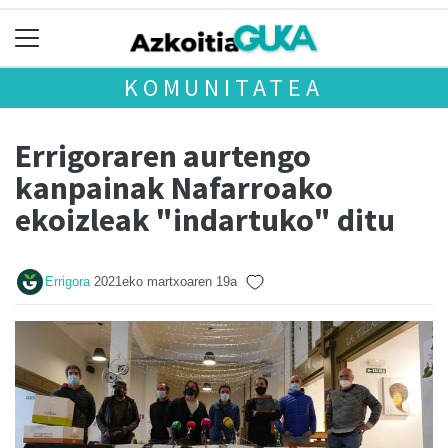
KOMUNITATEA
Errigoraren aurtengo
kanpainak Nafarroako
ekoizleak "indartuko" ditu
Errigora
2021eko martxoaren 19a