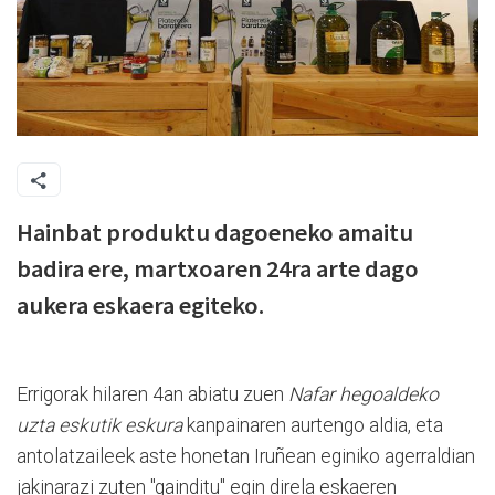
Hainbat produktu dagoeneko amaitu
badira ere, martxoaren 24ra arte dago
aukera eskaera egiteko.
Errigorak hilaren 4an abiatu zuen
Nafar hegoaldeko
uzta eskutik eskura
kanpainaren aurtengo aldia, eta
antolatzaileek aste honetan Iruñean eginiko agerraldian
jakinarazi zuten "gainditu" egin direla eskaeren