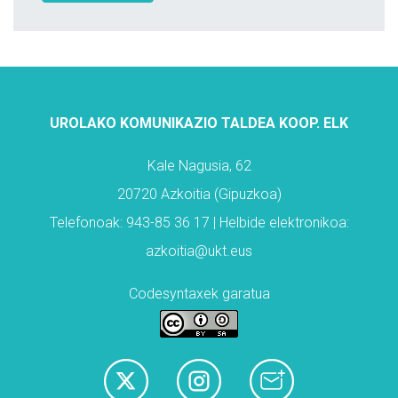
UROLAKO KOMUNIKAZIO TALDEA KOOP. ELK
Kale Nagusia, 62
20720 Azkoitia (Gipuzkoa)
Telefonoak: 943-85 36 17 | Helbide elektronikoa:
azkoitia@ukt.eus
Codesyntaxek garatua