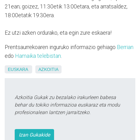
21ean; goizez, 11:30etik 13:00etara, eta arratsaldez,
18:00etatik 19:30era.
Ez utzi azken ordurako, eta egin zure eskaera!
Prentsaurrekoaren inguruko informazio gehiago
Berrian
edo
Hamaika telebistan
.
EUSKARA
AZKOITIA
Azkoitia Gukak zu bezalako irakurleen babesa
behar du tokiko informazioa euskaraz eta modu
profesionalean lantzen jarraitzeko.
Izan Gukakide