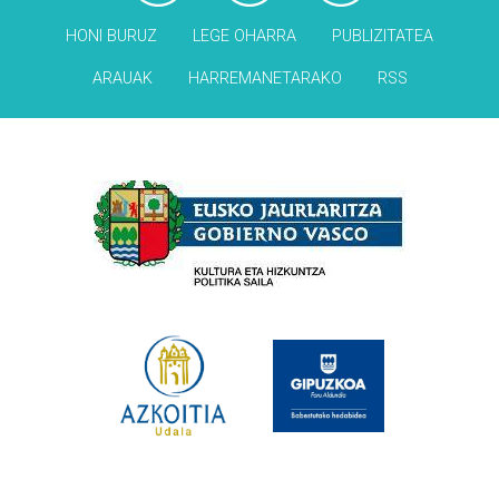
HONI BURUZ
LEGE OHARRA
PUBLIZITATEA
ARAUAK
HARREMANETARAKO
RSS
Babesleak