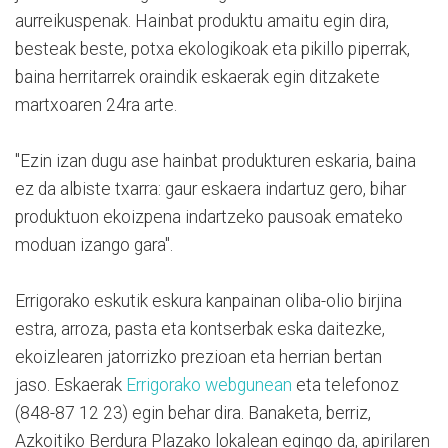
aurreikuspenak. Hainbat produktu amaitu egin dira,
besteak beste, potxa ekologikoak eta pikillo piperrak,
baina herritarrek oraindik eskaerak egin ditzakete
martxoaren 24ra arte.
"Ezin izan dugu ase hainbat produkturen eskaria, baina
ez da albiste txarra: gaur eskaera indartuz gero, bihar
produktuon ekoizpena indartzeko pausoak emateko
moduan izango gara".
Errigorako eskutik eskura kanpainan oliba-olio birjina
estra, arroza, pasta eta kontserbak eska daitezke,
ekoizlearen jatorrizko prezioan eta herrian bertan
jaso. Eskaerak
Errigorako webgunean
eta telefonoz
(848-87 12 23) egin behar dira. Banaketa, berriz,
Azkoitiko Berdura Plazako lokalean egingo da, apirilaren