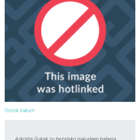
Osorik irakurri
Azkoitia Gukak zu bezalako irakurleen babesa