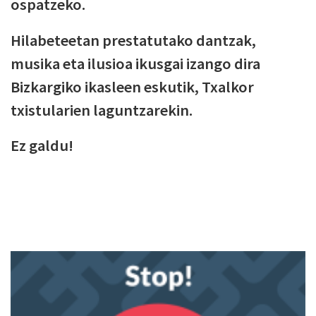
ospatzeko.
Hilabeteetan prestatutako dantzak,
musika eta ilusioa ikusgai izango dira
Bizkargiko ikasleen eskutik, Txalkor
txistularien laguntzarekin.
Ez galdu!