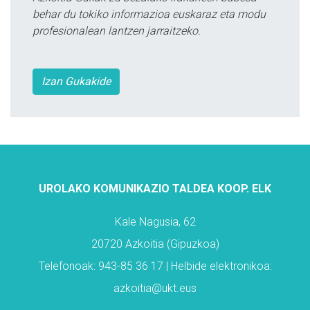
behar du tokiko informazioa euskaraz eta modu
profesionalean lantzen jarraitzeko.
Izan Gukakide
UROLAKO KOMUNIKAZIO TALDEA KOOP. ELK
Kale Nagusia, 62
20720 Azkoitia (Gipuzkoa)
Telefonoak: 943-85 36 17 | Helbide elektronikoa:
azkoitia@ukt.eus