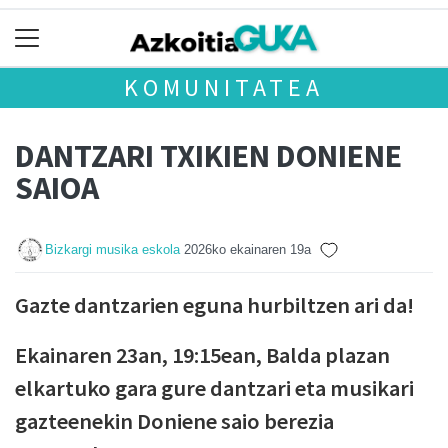
KOMUNITATEA
DANTZARI TXIKIEN DONIENE
SAIOA
Bizkargi musika eskola
2026ko ekainaren 19a
Gazte dantzarien eguna hurbiltzen ari da!
Ekainaren 23an, 19:15ean, Balda plazan
elkartuko gara gure dantzari eta musikari
gazteenekin Doniene saio berezia