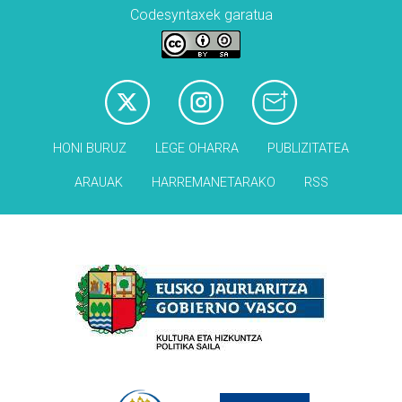
Codesyntaxek garatua
HONI BURUZ
LEGE OHARRA
PUBLIZITATEA
ARAUAK
HARREMANETARAKO
RSS
Babesleak