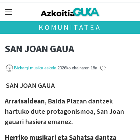
KOMUNITATEA
SAN JOAN GAUA
Bizkargi musika eskola
2026ko ekainaren 18a
SAN JOAN GAUA
Arratsaldean
, Balda Plazan dantzek
hartuko dute protagonismoa, San Joan
gauari hasiera emanez.
Herriko musikari eta Sahatsa dantza