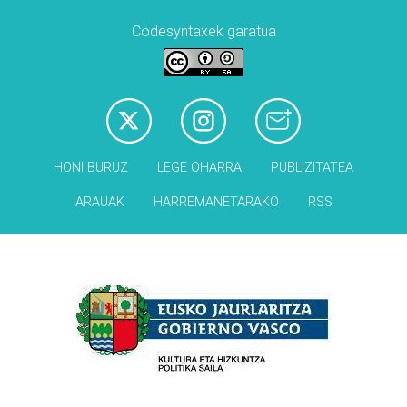
Codesyntaxek garatua
HONI BURUZ
LEGE OHARRA
PUBLIZITATEA
ARAUAK
HARREMANETARAKO
RSS
Babesleak