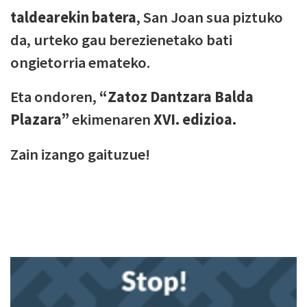
taldearekin batera
, San Joan sua piztuko
da, urteko gau berezienetako bati
ongietorria emateko.
Eta ondoren,
“Zatoz Dantzara Balda
Plazara”
ekimenaren
XVI. edizioa.
Zain izango gaituzue!