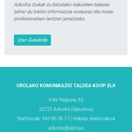
Azkoitia Gukak zu bezalako irakurleen babesa
behar du tokiko informazioa euskaraz eta modu
profesionalean lantzen jarraitzeko.
Izan Gukakide
UROLAKO KOMUNIKAZIO TALDEA KOOP. ELK
Kale Nagusia, 62
20720 Azkoitia (Gipuzkoa)
Telefonoak: 943-85 36 17 | Helbide elektronikoa:
azkoitia@ukt.eus