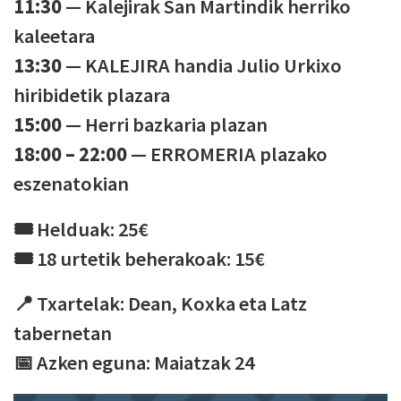
11:30
— Kalejirak San Martindik herriko
kaleetara
13:30
— KALEJIRA handia Julio Urkixo
hiribidetik plazara
15:00
— Herri bazkaria plazan
18:00 – 22:00
— ERROMERIA plazako
eszenatokian
🎟️ Helduak: 25€
🎟️ 18 urtetik beherakoak: 15€
📍 Txartelak: Dean, Koxka eta Latz
tabernetan
📅 Azken eguna: Maiatzak 24