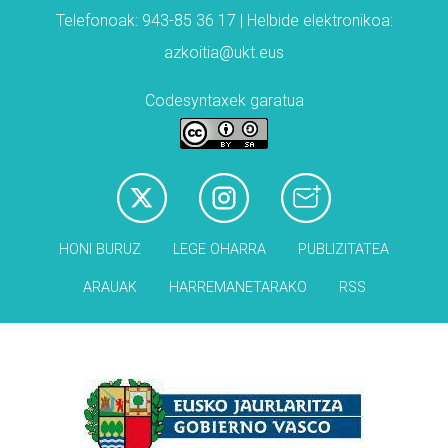
Telefonoak: 943-85 36 17 | Helbide elektronikoa:
azkoitia@ukt.eus
Codesyntaxek garatua
HONI BURUZ
LEGE OHARRA
PUBLIZITATEA
ARAUAK
HARREMANETARAKO
RSS
Babesleak