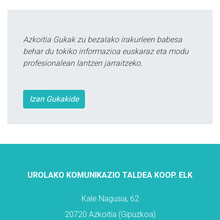
Azkoitia Gukak zu bezalako irakurleen babesa
behar du tokiko informazioa euskaraz eta modu
profesionalean lantzen jarraitzeko.
Izan Gukakide
UROLAKO KOMUNIKAZIO TALDEA KOOP. ELK
Kale Nagusia, 62
20720 Azkoitia (Gipuzkoa)