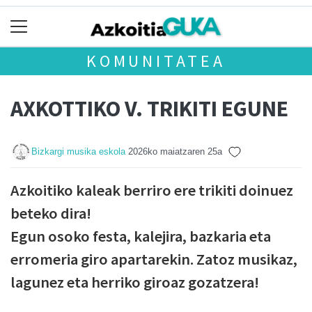
KOMUNITATEA
AXKOTTIKO V. TRIKITI EGUNE
Bizkargi musika eskola
2026ko maiatzaren 25a
Azkoitiko kaleak berriro ere trikiti doinuez
beteko dira!
Egun osoko festa, kalejira, bazkaria eta
erromeria giro apartarekin. Zatoz musikaz,
lagunez eta herriko giroaz gozatzera!