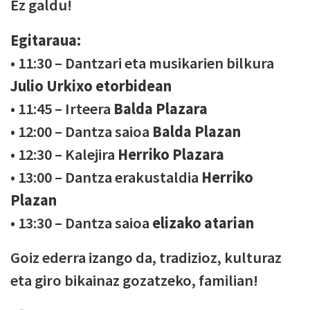
Ez galdu!
Egitaraua:
• 11:30 – Dantzari eta musikarien bilkura
Julio Urkixo etorbidean
• 11:45 – Irteera
Balda Plazara
• 12:00 – Dantza saioa
Balda Plazan
• 12:30 – Kalejira
Herriko Plazara
• 13:00 – Dantza erakustaldia
Herriko
Plazan
• 13:30 – Dantza saioa
elizako atarian
Goiz ederra izango da, tradizioz, kulturaz
eta giro bikainaz gozatzeko, familian!