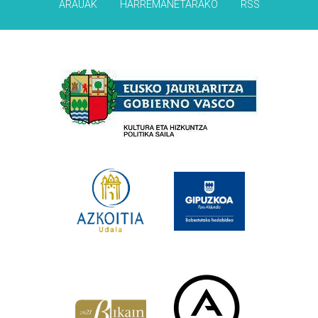
ARAUAK
HARREMANETARAKO
RSS
Babesleak