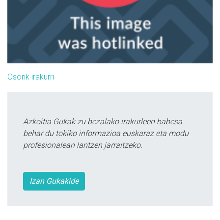
Osorik irakurri
Azkoitia Gukak zu bezalako irakurleen babesa
behar du tokiko informazioa euskaraz eta modu
profesionalean lantzen jarraitzeko.
Izan Gukakide