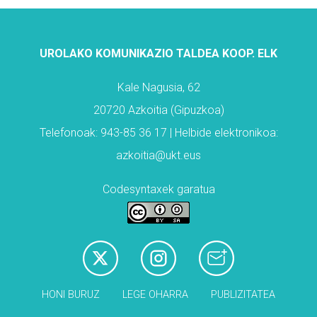
UROLAKO KOMUNIKAZIO TALDEA KOOP. ELK
Kale Nagusia, 62
20720 Azkoitia (Gipuzkoa)
Telefonoak: 943-85 36 17 | Helbide elektronikoa:
azkoitia@ukt.eus
Codesyntaxek garatua
HONI BURUZ
LEGE OHARRA
PUBLIZITATEA