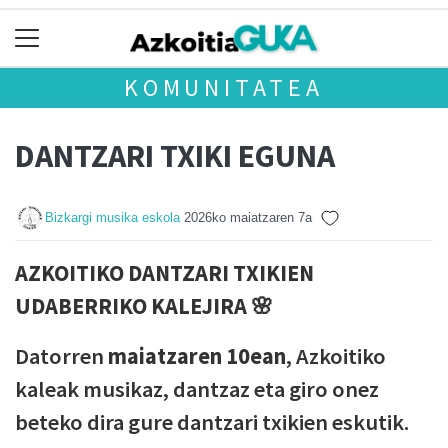
KOMUNITATEA
DANTZARI TXIKI EGUNA
Bizkargi musika eskola
2026ko maiatzaren 7a
AZKOITIKO DANTZARI TXIKIEN
UDABERRIKO KALEJIRA
🌸
Datorren
maiatzaren 10ean
, Azkoitiko
kaleak musikaz, dantzaz eta giro onez
beteko dira gure dantzari txikien eskutik.