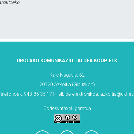
rraitzeko.
UROLAKO KOMUNIKAZIO TALDEA KOOP. ELK
Kale Nagusia, 62
20720 Azkoitia (Gipuzkoa)
Telefonoak: 943-85 36 17 | Helbide elektronikoa: azkoitia@ukt.eu
Codesyntaxek garatua