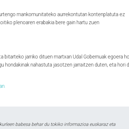
ek aurtengo mankomunitateko aurrekontutan kontenplatuta ez
tiko plenoaren erabakia bere gain hartu zuen
eta bitarteko jarriko dituen martxan Udal Gobernuak egoera h
u hondakinak nahastuta jasotzen jarraitzen duten, eta hori 
an.
kurleen babesa behar du tokiko informazioa euskaraz eta