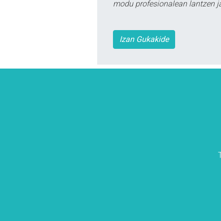
modu profesionalean lantzen ja
Izan Gukakide