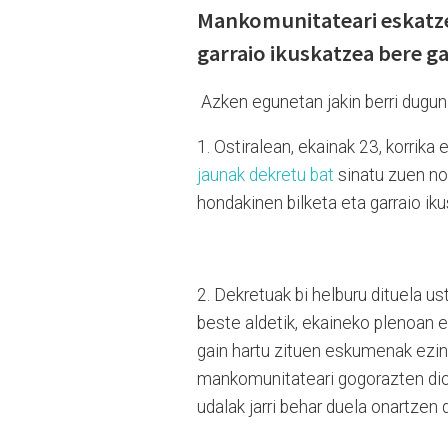
Mankomunitateari eskatzen
garraio ikuskatzea bere ga
Azken egunetan jakin berri dugun
1. Ostiralean, ekainak 23, korri
jaunak dekretu bat
sinatu zuen no
hondakinen bilketa eta garraio iku
2. Dekretuak bi helburu dituela us
beste aldetik, ekaineko plenoan 
gain hartu zituen eskumenak ezin 
mankomunitateari gogorazten dio b
udalak jarri behar duela onartzen 