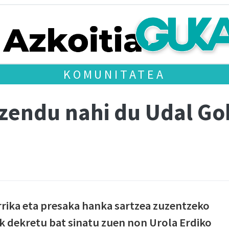
KOMUNITATEA
uzendu nahi du Udal G
orrika eta presaka hanka sartzea zuzentzeko
k dekretu bat sinatu zuen non Urola Erdiko