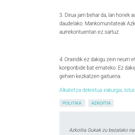
3. Dirua jarri behar da, lan hori
daudelako. Mankomunitateak Azkoi
aurrekontuentan ez sartuz.
4. Oraindik ez dakigu zein neurri 
konponbide bat emateko. Ez dakig
gehien kezkatzen gaituena.
Alkatetza dekretua irakurgai, lotur
POLITIKA
AZKOITIA
Azkoitia Gukak zu bezalako ira