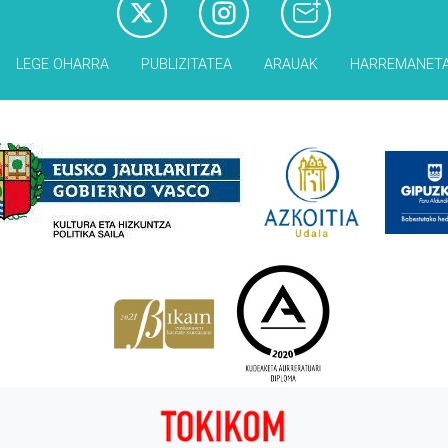
LEGE OHARRA
PUBLIZITATEA
ARAUAK
HARREMANET
Babesleak