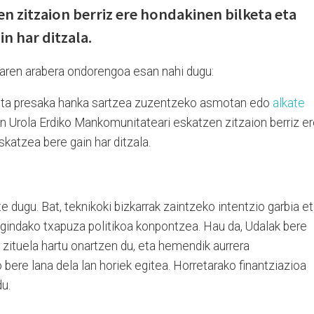
 zitzaion berriz ere hondakinen bilketa eta
in har ditzala.
aren arabera ondorengoa esan nahi dugu:
ka eta presaka hanka sartzea zuzentzeko asmotan edo
alkate
n Urola Erdiko Mankomunitateari eskatzen zitzaion berriz e
skatzea bere gain har ditzala.
te dugu. Bat, teknikoki bizkarrak zaintzeko intentzio garbia e
egindako txapuza politikoa konpontzea. Hau da, Udalak bere
zituela hartu onartzen du, eta hemendik aurrera
ere lana dela lan horiek egitea. Horretarako finantziazioa
du.