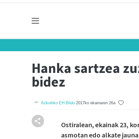
Hanka sartzea z
bidez
Azkoitiko EH Bildu
2017ko ekainaren 26a
Ostiralean, ekainak 23, k
asmotan edo alkate jauna