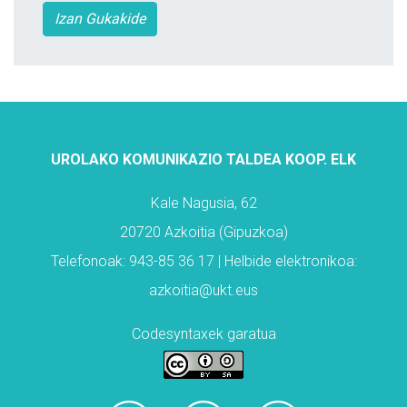
Izan Gukakide
UROLAKO KOMUNIKAZIO TALDEA KOOP. ELK
Kale Nagusia, 62
20720 Azkoitia (Gipuzkoa)
Telefonoak: 943-85 36 17 | Helbide elektronikoa:
azkoitia@ukt.eus
Codesyntaxek garatua