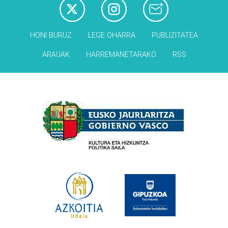
HONI BURUZ
LEGE OHARRA
PUBLIZITATEA
ARAUAK
HARREMANETARAKO
RSS
Babesleak