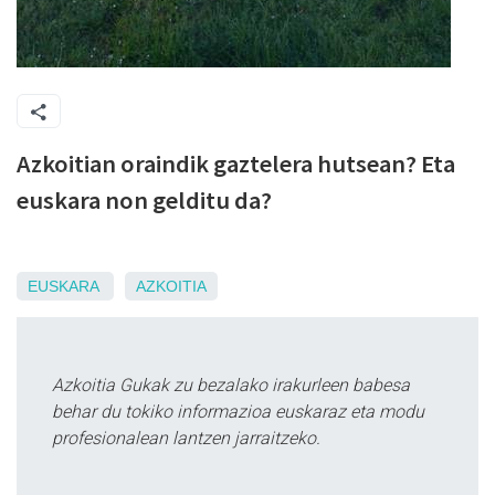
Azkoitian oraindik gaztelera hutsean? Eta
euskara non gelditu da?
EUSKARA
AZKOITIA
Azkoitia Gukak zu bezalako irakurleen babesa
behar du tokiko informazioa euskaraz eta modu
profesionalean lantzen jarraitzeko.