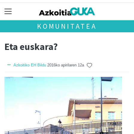
KOMUNITATEA
Eta euskara?
Azkoitiko EH Bildu
2016ko apirilaren 12a