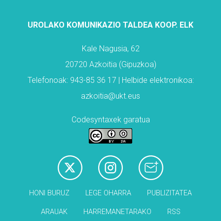
UROLAKO KOMUNIKAZIO TALDEA KOOP. ELK
Kale Nagusia, 62
20720 Azkoitia (Gipuzkoa)
Telefonoak: 943-85 36 17 | Helbide elektronikoa:
azkoitia@ukt.eus
Codesyntaxek garatua
HONI BURUZ
LEGE OHARRA
PUBLIZITATEA
ARAUAK
HARREMANETARAKO
RSS