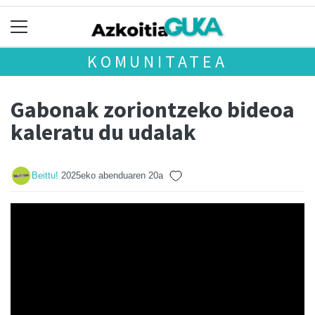
KOMUNITATEA
Gabonak zoriontzeko bideoa
kaleratu du udalak
Beittu!
2025eko abenduaren 20a