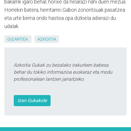
bakarrik igaro behar, horixe da helarazi nahi duen mezua.
Horrekin batera, herritarrei Gabon zoriontsuak pasatzea
eta urte berria ondo hastea opa dizkiela adierazi du
udalak.
GIZARTEA
AZKOITIA
Azkoitia Gukak zu bezalako irakurleen babesa
behar du tokiko informazioa euskaraz eta modu
profesionalean lantzen jarraitzeko.
Izan Gukakide