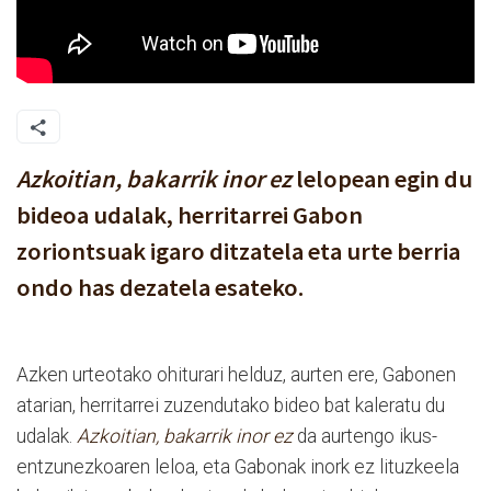
Azkoitian, bakarrik inor ez
lelopean egin du
bideoa udalak, herritarrei Gabon
zoriontsuak igaro ditzatela eta urte berria
ondo has dezatela esateko.
Azken urteotako ohiturari helduz, aurten ere, Gabonen
atarian, herritarrei zuzendutako bideo bat kaleratu du
udalak.
Azkoitian, bakarrik inor ez
da aurtengo ikus-
entzunezkoaren leloa, eta Gabonak inork ez lituzkeela