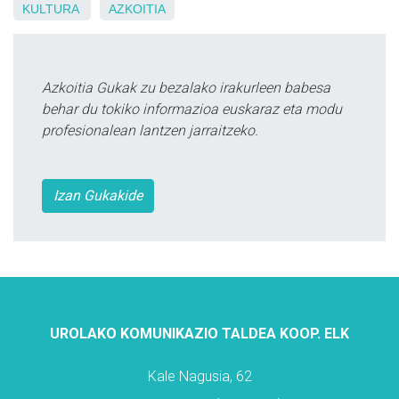
KULTURA
AZKOITIA
Azkoitia Gukak zu bezalako irakurleen babesa
behar du tokiko informazioa euskaraz eta modu
profesionalean lantzen jarraitzeko.
Izan Gukakide
UROLAKO KOMUNIKAZIO TALDEA KOOP. ELK
Kale Nagusia, 62