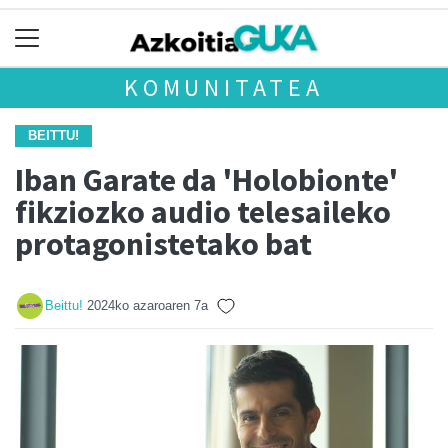
KOMUNITATEA
BEITTU!
Iban Garate da 'Holobionte'
fikziozko audio telesaileko
protagonistetako bat
Beittu!
2024ko azaroaren 7a