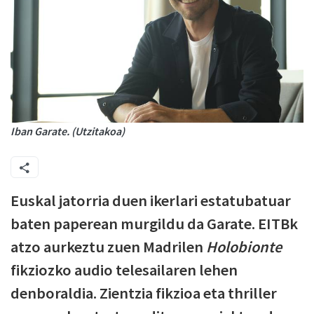
Iban Garate. (Utzitakoa)
Euskal jatorria duen ikerlari estatubatuar
baten paperean murgildu da Garate. EITBk
atzo aurkeztu zuen Madrilen
Holobionte
fikziozko audio telesailaren lehen
denboraldia. Zientzia fikzioa eta thriller