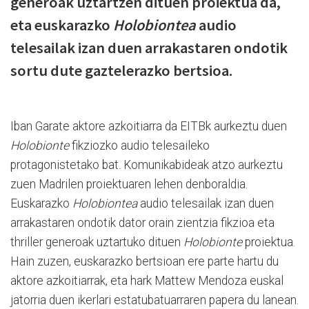
generoak uztartzen dituen proiektua da,
eta euskarazko
Holobiontea
audio
telesailak izan duen arrakastaren ondotik
sortu dute gaztelerazko bertsioa.
Iban Garate aktore azkoitiarra da EITBk aurkeztu duen
Holobionte
fikziozko audio telesaileko
protagonistetako bat. Komunikabideak atzo aurkeztu
zuen Madrilen proiektuaren lehen denboraldia.
Euskarazko
Holobiontea
audio telesailak izan duen
arrakastaren ondotik dator orain zientzia fikzioa eta
thriller generoak uztartuko dituen
Holobionte
proiektua.
Hain zuzen, euskarazko bertsioan ere parte hartu du
aktore azkoitiarrak, eta hark
Mattew Mendoza euskal
jatorria duen ikerlari estatubatuarraren papera du lanean.