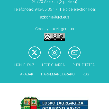
20720 Azkoitia (Gipuzkoa)
Telefonoak: 943-85 36 17 | Helbide elektronikoa:
azkoitia@ukt.eus
Codesyntaxek garatua
HONI BURUZ
LEGE OHARRA
PUBLIZITATEA
ARAUAK
HARREMANETARAKO
RSS
Babesleak