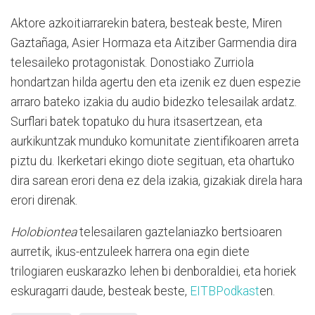
Aktore azkoitiarrarekin batera, besteak beste, Miren
Gaztañaga, Asier Hormaza eta Aitziber Garmendia dira
telesaileko protagonistak. Donostiako Zurriola
hondartzan hilda agertu den eta izenik ez duen espezie
arraro bateko izakia du audio bidezko telesailak ardatz.
Surflari batek topatuko du hura itsasertzean, eta
aurkikuntzak munduko komunitate zientifikoaren arreta
piztu du. Ikerketari ekingo diote segituan, eta ohartuko
dira sarean erori dena ez dela izakia, gizakiak direla hara
erori direnak.
Holobiontea
telesailaren gaztelaniazko bertsioaren
aurretik, ikus-entzuleek harrera ona egin diete
trilogiaren euskarazko lehen bi denboraldiei, eta horiek
eskuragarri daude, besteak beste,
EITBPodkast
en.