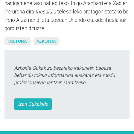
harrigarrienetako bat egiteko. Iñigo Aranbarri eta Xabier
Perurena dira
Ihesaldia
telesaileko protagonistetako bi:
Peio Arzamendi eta Josean Uriondo etakide iheslariak
gorpuzten dituzte.
KULTURA
AZKOITIA
Azkoitia Gukak zu bezalako irakurleen babesa
behar du tokiko informazioa euskaraz eta modu
profesionalean lantzen jarraitzeko.
Izan Gukakide