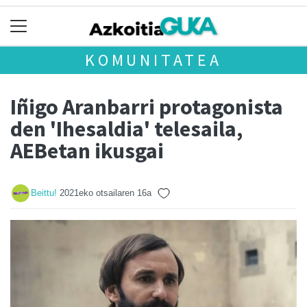
KOMUNITATEA
Iñigo Aranbarri protagonista
den 'Ihesaldia' telesaila,
AEBetan ikusgai
Beittu!
2021eko otsailaren 16a