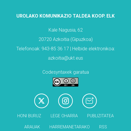
UROLAKO KOMUNIKAZIO TALDEA KOOP. ELK
Kale Nagusia, 62
20720 Azkoitia (Gipuzkoa)
Telefonoak: 943-85 36 17 | Helbide elektronikoa:
azkoitia@ukt.eus
Codesyntaxek garatua
HONI BURUZ
LEGE OHARRA
PUBLIZITATEA
ARAUAK
HARREMANETARAKO
RSS