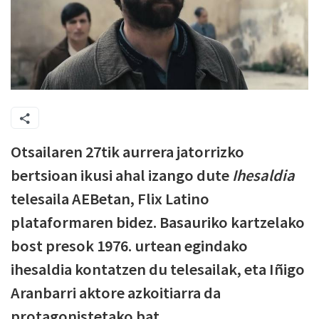
Otsailaren 27tik aurrera jatorrizko
bertsioan ikusi ahal izango dute
Ihesaldia
telesaila AEBetan, Flix Latino
plataformaren bidez. Basauriko kartzelako
bost presok 1976. urtean egindako
ihesaldia kontatzen du telesailak, eta Iñigo
Aranbarri aktore azkoitiarra da
protagonistetako bat.