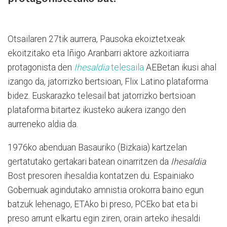
Otsailaren 27tik aurrera, Pausoka ekoiztetxeak
ekoitzitako eta Iñigo Aranbarri aktore azkoitiarra
protagonista den
Ihesaldia
telesaila
AEBetan ikusi ahal
izango da, jatorrizko bertsioan, Flix Latino plataforma
bidez. Euskarazko telesail bat jatorrizko bertsioan
plataforma bitartez ikusteko aukera izango den
aurreneko aldia da.
1976ko abenduan Basauriko (Bizkaia) kartzelan
gertatutako gertakari batean oinarritzen da
Ihesaldia
.
Bost presoren ihesaldia kontatzen du. Espainiako
Gobernuak agindutako amnistia orokorra baino egun
batzuk lehenago, ETAko bi preso, PCEko bat eta bi
preso arrunt elkartu egin ziren, orain arteko ihesaldi