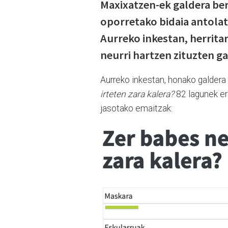
Maxixatzen-ek galdera berr
oporretako bidaia antola
Aurreko inkestan, herrita
neurri hartzen zituzten g
Aurreko inkestan, honako galdera
irteten zara kalera?
82 lagunek er
jasotako emaitzak: