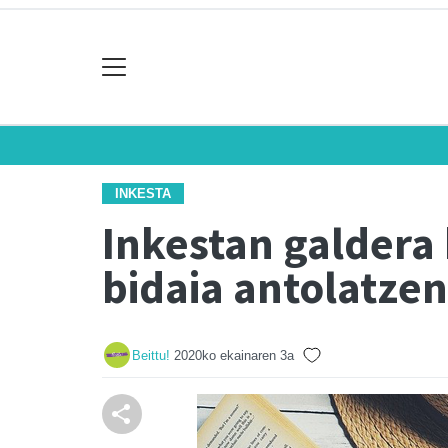
INKESTA
Inkestan galdera 
bidaia antolatzen
Beittu!
2020ko ekainaren 3a