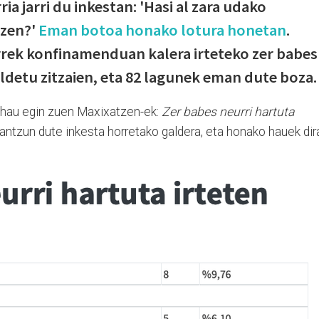
ia jarri du inkestan: 'Hasi al zara udako
tzen?'
Eman botoa honako lotura honetan
.
rrek konfinamenduan kalera irteteko zer babes
aldetu zitzaien, eta 82 lagunek eman dute boza.
 hau egin zuen Maxixatzen-ek:
Zer babes neurri hartuta
antzun dute inkesta horretako galdera, eta honako hauek dir