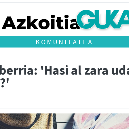
KOMUNITATEA
berria: 'Hasi al zara u
?'