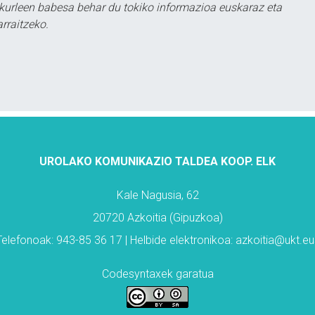
kurleen babesa behar du tokiko informazioa euskaraz eta
rraitzeko.
UROLAKO KOMUNIKAZIO TALDEA KOOP. ELK
Kale Nagusia, 62
20720 Azkoitia (Gipuzkoa)
Telefonoak: 943-85 36 17 | Helbide elektronikoa: azkoitia@ukt.eu
Codesyntaxek garatua