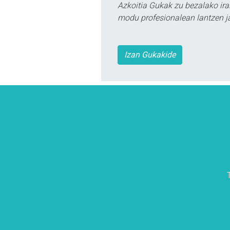
Azkoitia Gukak zu bezalako ira
modu profesionalean lantzen ja
Izan Gukakide