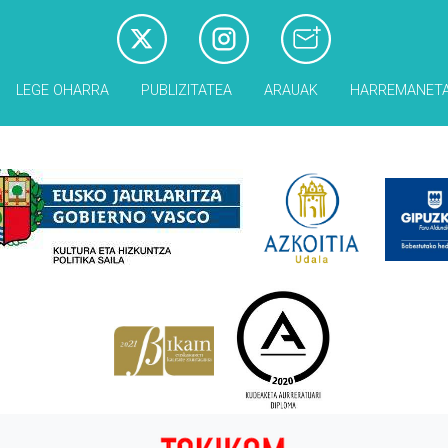
LEGE OHARRA
PUBLIZITATEA
ARAUAK
HARREMANET
Babesleak