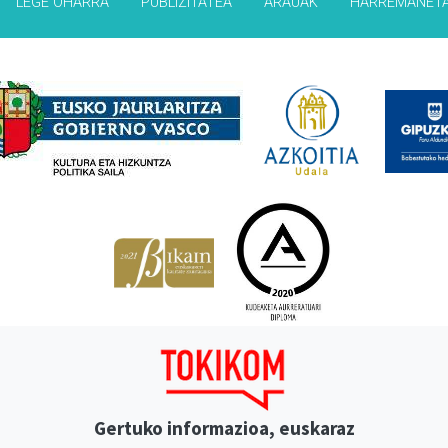
LEGE OHARRA
PUBLIZITATEA
ARAUAK
HARREMANET
Babesleak
Gertuko informazioa, euskaraz