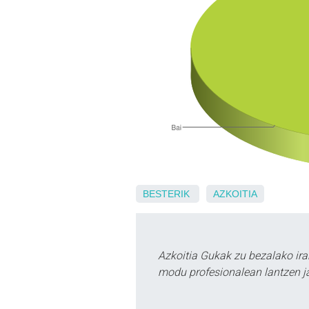
BESTERIK
AZKOITIA
Azkoitia Gukak zu bezalako ira
modu profesionalean lantzen ja