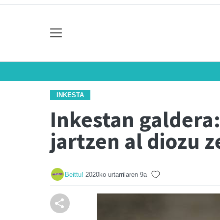
INKESTA
Inkestan galdera:
jartzen al diozu 
Beittu!
2020ko urtarrilaren 9a