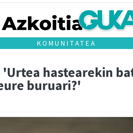
KOMUNITATEA
 'Urtea hastearekin ba
zeure buruari?'