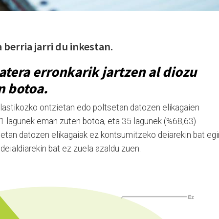
berria jarri du inkestan.
atera erronkarik jartzen al diozu
n botoa.
lastikozko ontzietan edo poltsetan datozen elikagaien
51 lagunek eman zuten botoa, eta 35 lagunek (%68,63)
setan datozen elikagaiak ez kontsumitzeko deiarekin bat egi
 deialdiarekin bat ez zuela azaldu zuen.