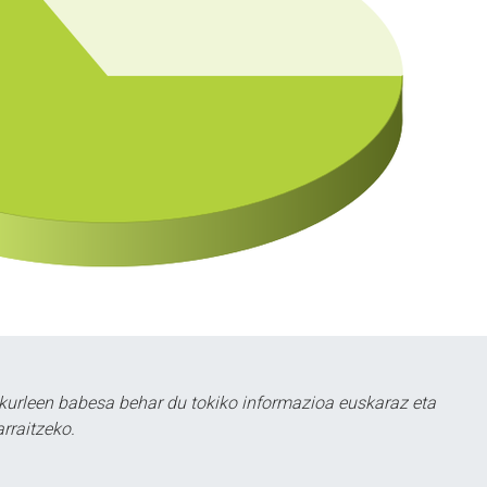
kurleen babesa behar du tokiko informazioa euskaraz eta
rraitzeko.