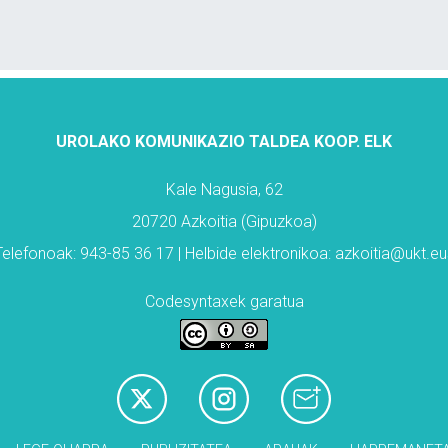
UROLAKO KOMUNIKAZIO TALDEA KOOP. ELK
Kale Nagusia, 62
20720 Azkoitia (Gipuzkoa)
Telefonoak: 943-85 36 17 | Helbide elektronikoa: azkoitia@ukt.eu
Codesyntaxek garatua