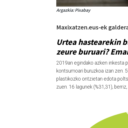
Argazkia: Pixabay
Maxixatzen.eus-ek galdera 
Urtea hastearekin b
zeure buruari? Ema
2019an egindako azken inkesta p
kontsumoari buruzkoa izan zen. 
plastikozko ontzietan edota polt
zuen. 16 lagunek (%31,31), berriz,