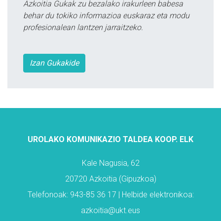
Azkoitia Gukak zu bezalako irakurleen babesa
behar du tokiko informazioa euskaraz eta modu
profesionalean lantzen jarraitzeko.
Izan Gukakide
UROLAKO KOMUNIKAZIO TALDEA KOOP. ELK
Kale Nagusia, 62
20720 Azkoitia (Gipuzkoa)
Telefonoak: 943-85 36 17 | Helbide elektronikoa:
azkoitia@ukt.eus