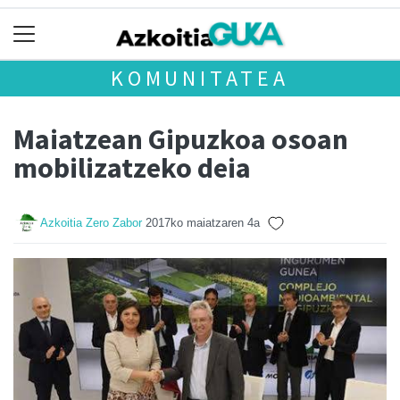
KOMUNITATEA
Maiatzean Gipuzkoa osoan
mobilizatzeko deia
Azkoitia Zero Zabor
2017ko maiatzaren 4a