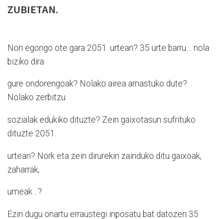
ZUBIETAN.
Non egongo ote gara 2051. urtean? 35 urte barru… nola
biziko dira
gure ondorengoak? Nolako airea arnastuko dute?
Nolako zerbitzu
sozialak edukiko dituzte? Zein gaixotasun sufrituko
dituzte 2051.
urtean? Nork eta zein dirurekin zainduko ditu gaixoak,
zaharrak,
umeak…?
Ezin dugu onartu erraustegi inposatu bat datozen 35