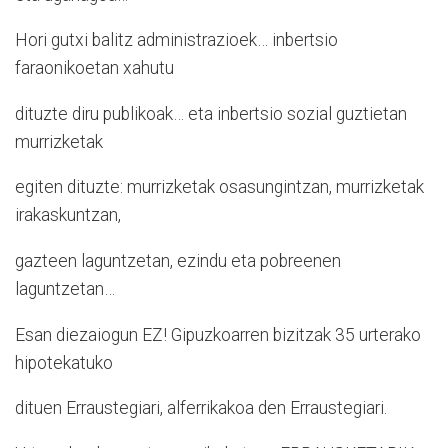
Hori gutxi balitz administrazioek… inbertsio
faraonikoetan xahutu
dituzte diru publikoak… eta inbertsio sozial guztietan
murrizketak
egiten dituzte: murrizketak osasungintzan, murrizketak
irakaskuntzan,
gazteen laguntzetan, ezindu eta pobreenen
laguntzetan…
Esan diezaiogun EZ! Gipuzkoarren bizitzak 35 urterako
hipotekatuko
dituen Erraustegiari, alferrikakoa den Erraustegiari.