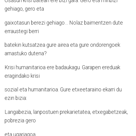
Osasun krisi batean ere bizi gara. Gero eta minbizi
gehiago, gero eta
gaixotasun berezi gehiago… Nolaz baimentzen dute
erraustegi berri
batekin kutsatzea gure airea eta gure ondorengoek
arnastuko dutena?
Krisi humanitarioa ere badaukagu. Garapen ereduak
eragindako krisi
sozial eta humanitarioa. Gure etxeetaraino ekarri du
ezin bizia:
Langabezia, lanpostuen prekarietatea, etxegabetzeak,
pobrezia gero
eta ugariagoa…