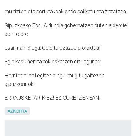
murriztea eta sortutakoak ondo sailkatu eta tratatzea.
Gipuzkoako Foru Aldundia gobernatzen duten alderdiei
berriro ere
esan nahi diegu: Gelditu ezazue proiektua!
Egin kasu herritarrok eskatzen dizuegunari!
Herritarrei dei egiten diegu: mugitu gaitezen
gipuzkoarrok!
ERRAUSKETARIK EZ! EZ GURE IZENEAN!
AZKOITIA