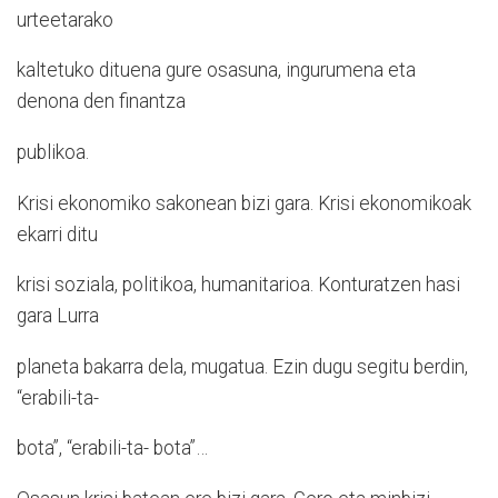
urteetarako
kaltetuko dituena gure osasuna, ingurumena eta
denona den finantza
publikoa.
Krisi ekonomiko sakonean bizi gara. Krisi ekonomikoak
ekarri ditu
krisi soziala, politikoa, humanitarioa. Konturatzen hasi
gara Lurra
planeta bakarra dela, mugatua. Ezin dugu segitu berdin,
“erabili-ta-
bota”, “erabili-ta- bota”…