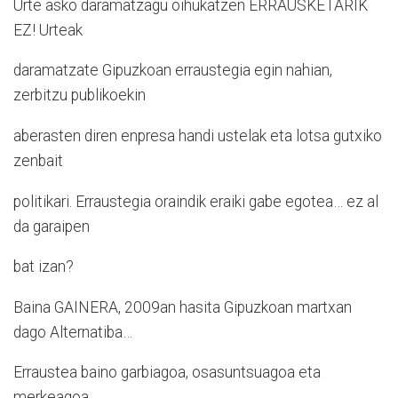
Urte asko daramatzagu oihukatzen ERRAUSKETARIK
EZ! Urteak
daramatzate Gipuzkoan erraustegia egin nahian,
zerbitzu publikoekin
aberasten diren enpresa handi ustelak eta lotsa gutxiko
zenbait
politikari. Erraustegia oraindik eraiki gabe egotea… ez al
da garaipen
bat izan?
Baina GAINERA, 2009an hasita Gipuzkoan martxan
dago Alternatiba…
Erraustea baino garbiagoa, osasuntsuagoa eta
merkeagoa.