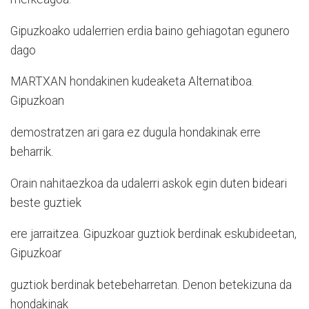
Gipuzkoako udalerrien erdia baino gehiagotan egunero
dago
MARTXAN hondakinen kudeaketa Alternatiboa.
Gipuzkoan
demostratzen ari gara ez dugula hondakinak erre
beharrik.
Orain nahitaezkoa da udalerri askok egin duten bideari
beste guztiek
ere jarraitzea. Gipuzkoar guztiok berdinak eskubideetan,
Gipuzkoar
guztiok berdinak betebeharretan. Denon betekizuna da
hondakinak