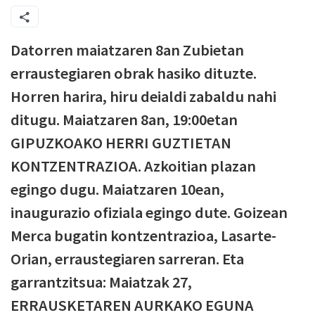
Datorren maiatzaren 8an Zubietan
erraustegiaren obrak hasiko dituzte.
Horren harira, hiru deialdi zabaldu nahi
ditugu. Maiatzaren 8an, 19:00etan
GIPUZKOAKO HERRI GUZTIETAN
KONTZENTRAZIOA. Azkoitian plazan
egingo dugu. Maiatzaren 10ean,
inaugurazio ofiziala egingo dute. Goizean
Merca bugatin kontzentrazioa, Lasarte-
Orian, erraustegiaren sarreran. Eta
garrantzitsua: Maiatzak 27,
ERRAUSKETAREN AURKAKO EGUNA