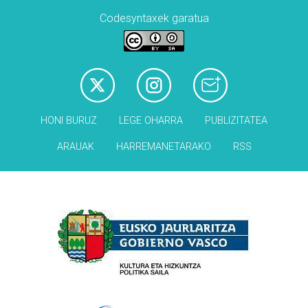
Codesyntaxek garatua
HONI BURUZ
LEGE OHARRA
PUBLIZITATEA
ARAUAK
HARREMANETARAKO
RSS
Babesleak