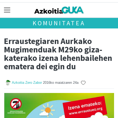
KOMUNITATEA
Erraustegiaren Aurkako
Mugimenduak M29ko giza-
katerako izena lehenbailehen
ematera dei egin du
Azkoitia Zero Zabor
2016ko maiatzaren 24a