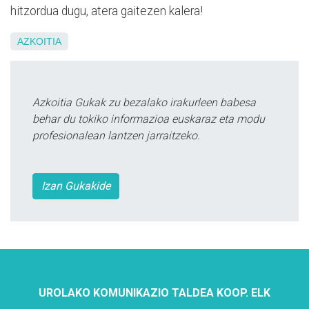
hitzordua dugu, atera gaitezen kalera!
AZKOITIA
Azkoitia Gukak zu bezalako irakurleen babesa
behar du tokiko informazioa euskaraz eta modu
profesionalean lantzen jarraitzeko.
Izan Gukakide
UROLAKO KOMUNIKAZIO TALDEA KOOP. ELK