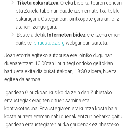
·
Tiketa eskuratzea
: Oreka bioelkartearen dendan
eta Zakela tabernan daude izen emate txartelak
eskuragarri. Ostegunean, pintxopote garaian, eliz
atarian izango gara.
·Beste aldetik,
Interneten bidez
ere izena eman
daiteke,
erraustuez.org
webgunean sartuta.
Joan etorria egiteko autobusa ere ipiniko dugu nahi
duenarentzat. 10:00tan liburutegi ondoko geltokian
hartu eta ekitaldia bukatutakoan, 13:30 aldera, buelta
egitea da asmoa.
Igandean Gipuzkoan ikusiko da zein den Zubietako
erraustegiak eragiten dituen samina eta
kontrakotasuna. Erraustegiaren eraikuntza kosta hala
kosta aurrera eraman nahi duenak entzun beharko gaitu.
Igandean erraustegiaren aurka gaudenok ezinbesteko