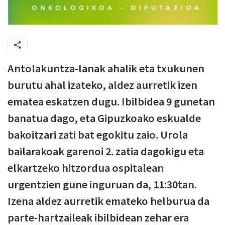
Antolakuntza-lanak ahalik eta txukunen
burutu ahal izateko, aldez aurretik izen
ematea eskatzen dugu. Ibilbidea 9 gunetan
banatua dago, eta Gipuzkoako eskualde
bakoitzari zati bat egokitu zaio. Urola
bailarakoak garenoi 2. zatia dagokigu eta
elkartzeko hitzordua ospitalean
urgentzien gune inguruan da, 11:30tan.
Izena aldez aurretik emateko helburua da
parte-hartzaileak ibilbidean zehar era