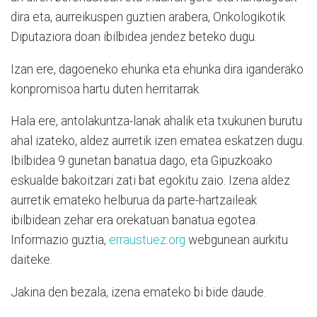
dira eta, aurreikuspen guztien arabera, Onkologikotik
Diputaziora doan ibilbidea jendez beteko dugu.
Izan ere, dagoeneko ehunka eta ehunka dira iganderako
konpromisoa hartu duten herritarrak.
Hala ere, antolakuntza-lanak ahalik eta txukunen burutu
ahal izateko, aldez aurretik izen ematea eskatzen dugu.
Ibilbidea 9 gunetan banatua dago, eta Gipuzkoako
eskualde bakoitzari zati bat egokitu zaio. Izena aldez
aurretik emateko helburua da parte-hartzaileak
ibilbidean zehar era orekatuan banatua egotea.
Informazio guztia,
erraustuez.org
webgunean aurkitu
daiteke.
Jakina den bezala, izena emateko bi bide daude.