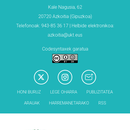
Kale Nagusia, 62
20720 Azkoitia (Gipuzkoa)
Telefonoak: 943-85 36 17 | Helbide elektronikoa:
azkoitia@ukt.eus
Codesyntaxek garatua
HONI BURUZ
LEGE OHARRA
PUBLIZITATEA
ARAUAK
HARREMANETARAKO
RSS
Babesleak