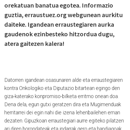
orekatuan banatua egotea. Informazio
guztia, erraustuez.org webgunean aurkitu
daiteke. Igandean erraustegiaren aurka
gaudenok ezinbesteko hitzordua dugu,
atera gaitezen kalera!
Datorren igandean osasunaren alde eta erraustegiaren
kontra Onkologiko eta Diputazio bitartean egingo den
giza-katerako konpromiso-bilketa erritmo onean doa.
Dena dela, egun gutxi geratzen dira eta Mugimenduak
herritarrei dei egin nahi die izena lehenbailehen eman
dezaten. Gipuzkoan erraustegiari aurre egiteko pilatzen
ari diren borondateak eta indarrak gero eta handiagoak