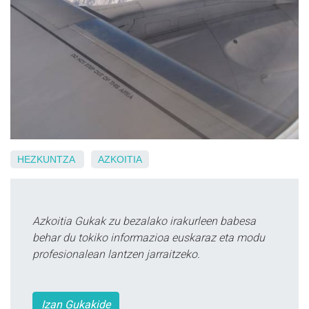
HEZKUNTZA
AZKOITIA
Azkoitia Gukak zu bezalako irakurleen babesa
behar du tokiko informazioa euskaraz eta modu
profesionalean lantzen jarraitzeko.
Izan Gukakide