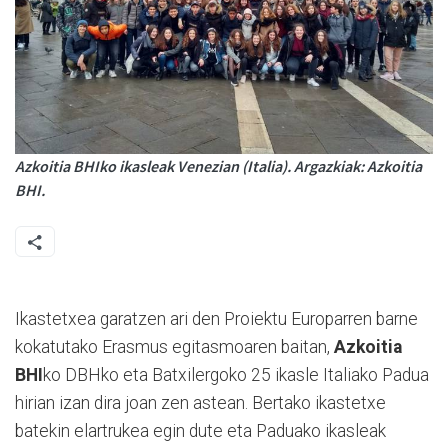
Azkoitia BHIko ikasleak Venezian (Italia). Argazkiak: Azkoitia
BHI.
Ikastetxea garatzen ari den Proiektu Europarren barne
kokatutako Erasmus egitasmoaren baitan,
Azkoitia
BHI
ko DBHko eta Batxilergoko 25 ikasle Italiako Padua
hirian izan dira joan zen astean. Bertako ikastetxe
batekin elartrukea egin dute eta Paduako ikasleak