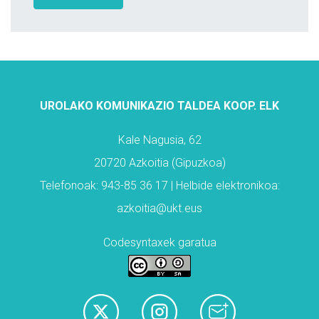
UROLAKO KOMUNIKAZIO TALDEA KOOP. ELK
Kale Nagusia, 62
20720 Azkoitia (Gipuzkoa)
Telefonoak: 943-85 36 17 | Helbide elektronikoa:
azkoitia@ukt.eus
Codesyntaxek garatua