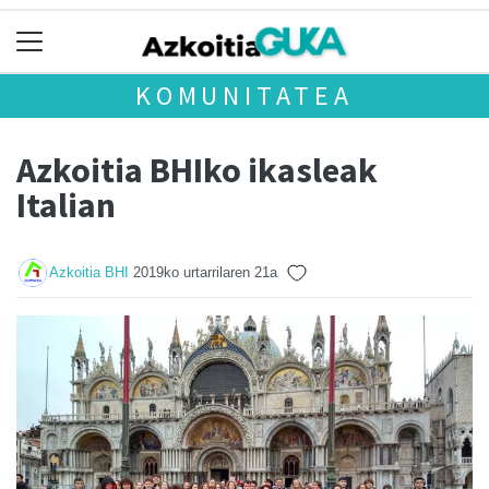
KOMUNITATEA
Azkoitia BHIko ikasleak
Italian
Azkoitia BHI
2019ko urtarrilaren 21a