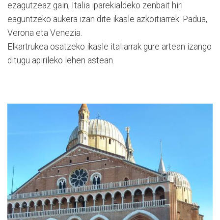
ezagutzeaz gain, Italia iparekialdeko zenbait hiri
eaguntzeko aukera izan dite ikasle azkoitiarrek: Padua,
Verona eta Venezia.
Elkartrukea osatzeko ikasle italiarrak gure artean izango
ditugu apirileko lehen astean.