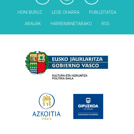
HONI BURUZ
LEGE OHARRA
PUBLIZITATEA
ARAUAK
HARREMANETARAKO
RSS
Babesleak