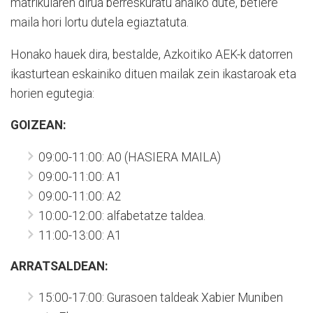
matrikularen dirua berreskuratu ahalko dute, betiere
maila hori lortu dutela egiaztatuta.
Honako hauek dira, bestalde, Azkoitiko AEK-k datorren
ikasturtean eskainiko dituen mailak zein ikastaroak eta
horien egutegia:
GOIZEAN:
09:00-11:00: A0 (HASIERA MAILA)
09:00-11:00: A1
09:00-11:00: A2
10:00-12:00: alfabetatze taldea.
11:00-13:00: A1
ARRATSALDEAN:
15:00-17:00: Gurasoen taldeak Xabier Muniben