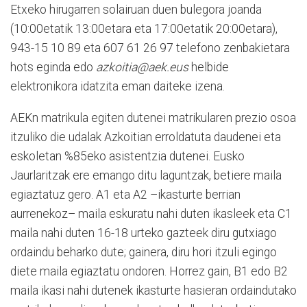
Etxeko hirugarren solairuan duen bulegora joanda
(10:00etatik 13:00etara eta 17:00etatik 20:00etara),
943-15 10 89 eta 607 61 26 97 telefono zenbakietara
hots eginda edo
azkoitia@aek.eus
helbide
elektronikora idatzita eman daiteke izena.
AEKn matrikula egiten dutenei matrikularen prezio osoa
itzuliko die udalak Azkoitian erroldatuta daudenei eta
eskoletan %85eko asistentzia dutenei. Eusko
Jaurlaritzak ere emango ditu laguntzak, betiere maila
egiaztatuz gero. A1 eta A2 –ikasturte berrian
aurrenekoz– maila eskuratu nahi duten ikasleek eta C1
maila nahi duten 16-18 urteko gazteek diru gutxiago
ordaindu beharko dute; gainera, diru hori itzuli egingo
diete maila egiaztatu ondoren. Horrez gain, B1 edo B2
maila ikasi nahi dutenek ikasturte hasieran ordaindutako