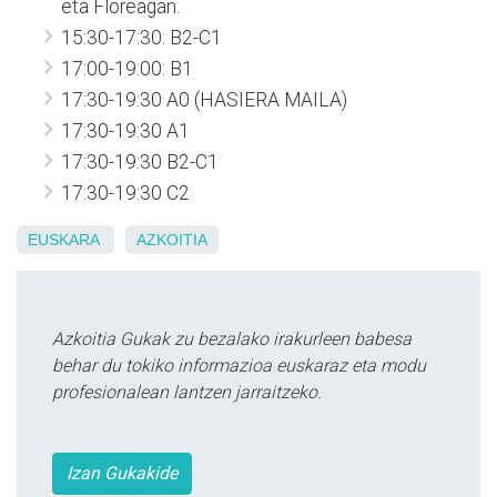
eta Floreagan.
15:30-17:30: B2-C1
17:00-19:00: B1
17:30-19:30 A0 (HASIERA MAILA)
17:30-19:30 A1
17:30-19:30 B2-C1
17:30-19:30 C2
EUSKARA
AZKOITIA
Azkoitia Gukak zu bezalako irakurleen babesa
behar du tokiko informazioa euskaraz eta modu
profesionalean lantzen jarraitzeko.
Izan Gukakide