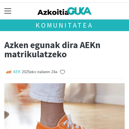
KOMUNITATEA
Azken egunak dira AEKn
matrikulatzeko
AEK
2025eko irailaren 24a