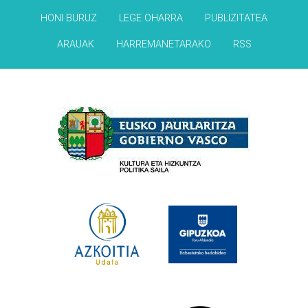
HONI BURUZ
LEGE OHARRA
PUBLIZITATEA
ARAUAK
HARREMANETARAKO
RSS
Babesleak