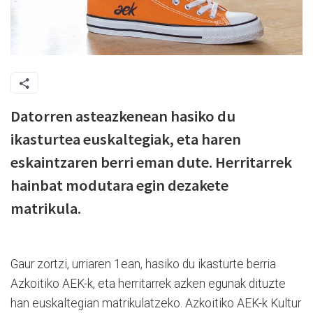
Datorren asteazkenean hasiko du
ikasturtea euskaltegiak, eta haren
eskaintzaren berri eman dute. Herritarrek
hainbat modutara egin dezakete
matrikula.
Gaur zortzi, urriaren 1ean, hasiko du ikasturte berria
Azkoitiko AEK-k, eta herritarrek azken egunak dituzte
han euskaltegian matrikulatzeko. Azkoitiko AEK-k Kultur