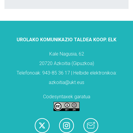
UROLAKO KOMUNIKAZIO TALDEA KOOP. ELK
Kale Nagusia, 62
20720 Azkoitia (Gipuzkoa)
Telefonoak: 943-85 36 17 | Helbide elektronikoa:
azkoitia@ukt.eus
Codesyntaxek garatua