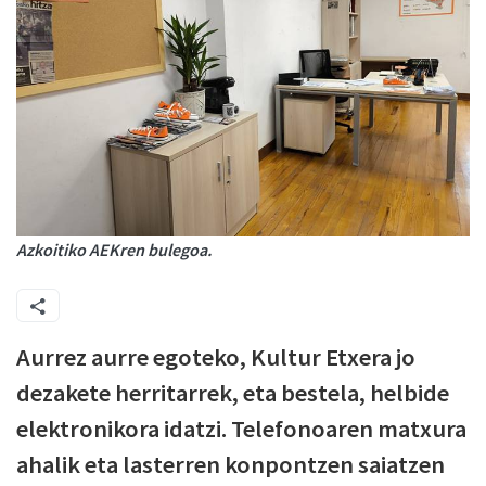
Azkoitiko AEKren bulegoa.
Aurrez aurre egoteko, Kultur Etxera jo
dezakete herritarrek, eta bestela, helbide
elektronikora idatzi. Telefonoaren matxura
ahalik eta lasterren konpontzen saiatzen