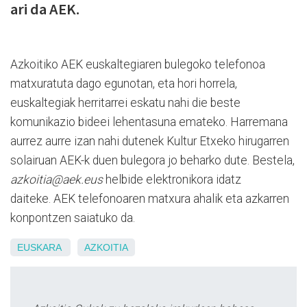
ari da AEK.
Azkoitiko AEK euskaltegiaren bulegoko telefonoa
matxuratuta dago egunotan, eta hori horrela,
euskaltegiak herritarrei eskatu nahi die beste
komunikazio bideei lehentasuna emateko. Harremana
aurrez aurre izan nahi dutenek Kultur Etxeko hirugarren
solairuan AEK-k duen bulegora jo beharko dute. Bestela,
azkoitia@aek.eus
helbide elektronikora idatz
daiteke.
AEK telefonoaren matxura ahalik eta azkarren
konpontzen saiatuko da.
EUSKARA
AZKOITIA