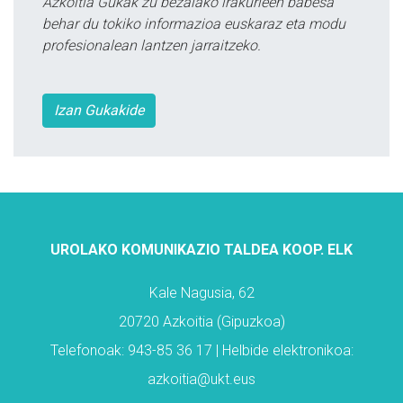
Azkoitia Gukak zu bezalako irakurleen babesa
behar du tokiko informazioa euskaraz eta modu
profesionalean lantzen jarraitzeko.
Izan Gukakide
UROLAKO KOMUNIKAZIO TALDEA KOOP. ELK
Kale Nagusia, 62
20720 Azkoitia (Gipuzkoa)
Telefonoak: 943-85 36 17 | Helbide elektronikoa:
azkoitia@ukt.eus