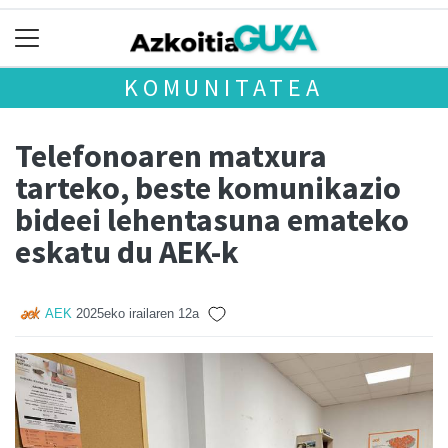
KOMUNITATEA
Telefonoaren matxura
tarteko, beste komunikazio
bideei lehentasuna emateko
eskatu du AEK-k
AEK
2025eko irailaren 12a