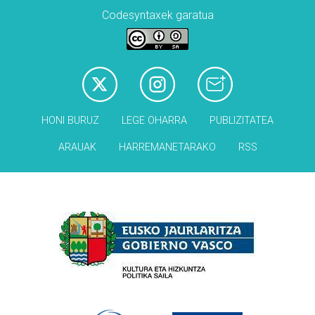
Codesyntaxek garatua
HONI BURUZ
LEGE OHARRA
PUBLIZITATEA
ARAUAK
HARREMANETARAKO
RSS
Babesleak