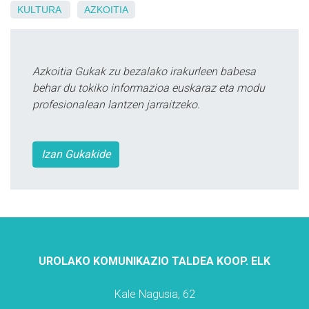
KULTURA
AZKOITIA
Azkoitia Gukak zu bezalako irakurleen babesa
behar du tokiko informazioa euskaraz eta modu
profesionalean lantzen jarraitzeko.
Izan Gukakide
UROLAKO KOMUNIKAZIO TALDEA KOOP. ELK
Kale Nagusia, 62