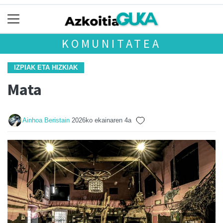
KOMUNITATEA
IZPIAK ETA HIZKIAK
Mata
Ainhoa Beristain
2026ko ekainaren 4a