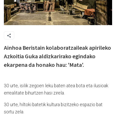
Ainhoa Beristain kolaboratzaileak apirileko
Azkoitia Guka aldizkarirako egindako
ekarpena da honako hau: 'Mata'.
30 urte, isilik zegoen leku baten atea bota eta ilusioak
errealitate bihurtzen hasi zirela.
30 urte, hiltoki batetik kultura bizitzeko espazio bat
sortu zela.