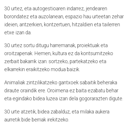
30 urtez, eta autogestioaren indarrez, jendearen
borondatez eta auzolanean, espazio hau urteetan zehar
ideien, antzerkien, kontzertuen, hitzaldien eta tailerren
etxe izan da.
30 urtez sortu ditugu harremanak, proiektuak eta
oroitzapenak. Hemen, kultura ez da kontsumitzeko
zerbait bakarrik izan: sortzeko, partekatzeko eta
elkarrekin eraikitzeko modua baizik.
Animaliak zintzilikatzeko gantxoek sabaitik beheraka
diraute oraindik ere. Oroimena ez baita ezabatu behar
eta egindako bidea luzea izan dela gogorarazten digute.
30 urte atzetik, bidea zabalduz, eta milaka aukera
aurretik bide berriak irekitzeko.