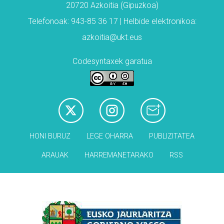
20720 Azkoitia (Gipuzkoa)
Telefonoak: 943-85 36 17 | Helbide elektronikoa:
azkoitia@ukt.eus
Codesyntaxek garatua
HONI BURUZ
LEGE OHARRA
PUBLIZITATEA
ARAUAK
HARREMANETARAKO
RSS
Babesleak