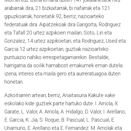
Momentuz izena emana duten 147 jokalarietatik hiru
arabarrak dira, 21 bizkaitarrak, bi nafarrak eta 121
gipuzkoarrak; horietatik 92, berriz, nazioarteko
federatuak dira. Aipatzekoak dira Garigorta, Rodriguez
eta Tafall 20 urtez azpikoen mailan; Soto, Lin eta
Gonzalez, 14 urtez azpikoetan; eta Rodriguez, Used eta
Garcia 12 urtez azpikoetan, guztiak nazioarteko
puntuazio nahiko errespetagarriarekin. Bestalde,
harrigarria da soilik hamabost emakumek eman dutela
izena, interes eta maila gero eta aurreratuagoa duten
honetan.
Azkoitiarren artean, berriz, Anaitasuna Kakute xake
eskolako kide guztiek parte hartuko dute. I. Arriola, X.
Garate, L. Valor, A. Arriola, A. Hidalgo, D. Valor, I. Arellano,
E. Garcia, K. Jia, S. Roque, B. Pascual, L. Pascual, E.
Unamuno, E. Arellano eta E. Fernandez. M. Arriolak eta