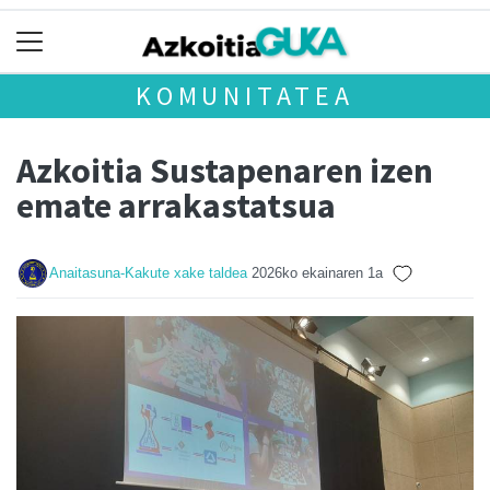
KOMUNITATEA
Azkoitia Sustapenaren izen
emate arrakastatsua
Anaitasuna-Kakute xake taldea
2026ko ekainaren 1a