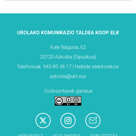
UROLAKO KOMUNIKAZIO TALDEA KOOP. ELK
Kale Nagusia, 62
20720 Azkoitia (Gipuzkoa)
Telefonoak: 943-85 36 17 | Helbide elektronikoa:
azkoitia@ukt.eus
Codesyntaxek garatua