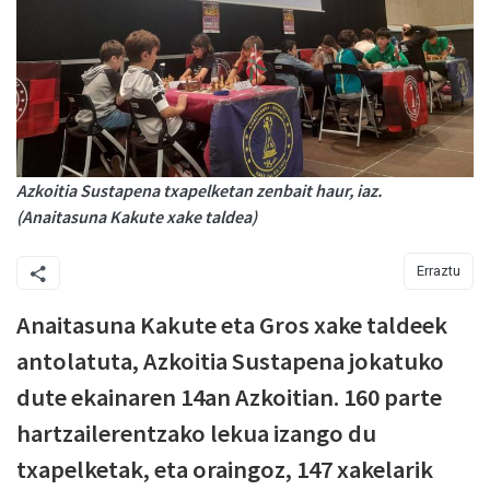
Azkoitia Sustapena txapelketan zenbait haur, iaz.
(Anaitasuna Kakute xake taldea)
Erraztu
Anaitasuna Kakute eta Gros xake taldeek
antolatuta, Azkoitia Sustapena jokatuko
dute ekainaren 14an Azkoitian. 160 parte
hartzailerentzako lekua izango du
txapelketak, eta oraingoz, 147 xakelarik