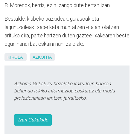
B. Morenok, berriz, ezin izango dute bertan izan.
Bestalde, klubeko bazkideak, gurasoak eta
laguntzaileak txapelketa muntatzen eta antolatzen
arituko dira, parte hartzen duten gazteei xakearen beste
egun handi bat eskaini nahi zaielako.
KIROLA
AZKOITIA
Azkoitia Gukak zu bezalako irakurleen babesa
behar du tokiko informazioa euskaraz eta modu
profesionalean lantzen jarraitzeko.
Izan Gukakide