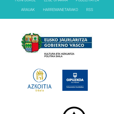
HONI BURUZ
LEGE OHARRA
PUBLIZITATEA
ARAUAK
HARREMANETARAKO
RSS
Babesleak