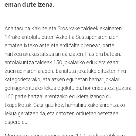
eman dute izena.
Anaitasuna Kakute eta Gros xake taldeek ekainaren
14rako antolatu duten Azkoitia Sustapenaren izen
ematea ixteko aste eta erdi falta direnean, parte
hartzea arrakastatsua ari da izaten. Hasiera batean,
antolakuntza taldeak 150 jokalariko edukiera ezarri
zuen adinaren arabera banatuta jokatuko dituzten hiru
kategorietarako, eta azken egunetan hamar jokalari
gehiagorentzako lekua egokitu du; horrenbestez, guztira
160 parte hartzailerentzako edukiera izango du
txapelketak. Gaur-gaurkoz, hamahiru xakelarirentzako
lekua geratzen da, eta datozen orduetan betetzea
espero du.