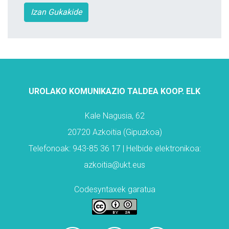
Izan Gukakide
UROLAKO KOMUNIKAZIO TALDEA KOOP. ELK
Kale Nagusia, 62
20720 Azkoitia (Gipuzkoa)
Telefonoak: 943-85 36 17 | Helbide elektronikoa:
azkoitia@ukt.eus
Codesyntaxek garatua