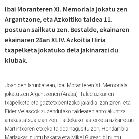
Ibai Moranteren XI. Memoriala jokatu zen
Argantzone, eta Azkoitiko taldea 11.
postuan sailkatu zen. Bestalde, ekainaren
ekainaren 28an XLIV. Azkoitia Hiria
txapelketa jokatuko dela jakinarazi du
klubak.
Joan den larunbatean, Ibai Moranteren XI. Memoriala
jokatu zen Argantzonen (Araba). Talde azkarren
txapelketa eta gaztetxoentzako jaialdia izan ziren, eta
Eider Velascok zuzendutako taldearen antolakuntza
arrakastatsua izan zen. Taldekako lasterketa azkarretan
Martintxoren etxeko taldea nagusitu zen, Hondarribia-
Marlaxkari puntu bakarra eta Mikel Gureari bi puntu