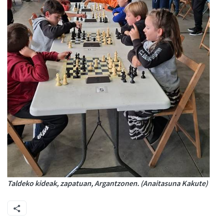
Taldeko kideak, zapatuan, Argantzonen. (Anaitasuna Kakute)