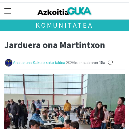
KOMUNITATEA
Jarduera ona Martintxon
Anaitasuna-Kakute xake taldea
2026ko maiatzaren 18a