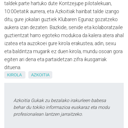
taldek parte hartuko dute Kontzejupe pilotalekuan,
10:00etatik aurrera, eta Azkoitiak hainbat talde izango
ditu, gure jokalari guztiek Klubaren Egunaz gozatzeko
aukera izan dezaten. Bazkide, senide eta kolaboratzaile
guztientzat harro egoteko modukoa da kalera atera ahal
izatea eta auzokoei gure kirola erakustea; adin, sexu
eta baldintza mugarik ez duen kirola, mundu osoan gora
egiten ari dena eta partaidetzan zifra ikusgarriak
dituena.
KIROLA
AZKOITIA
Azkoitia Gukak zu bezalako irakurleen babesa
behar du tokiko informazioa euskaraz eta modu
profesionalean lantzen jarraitzeko.