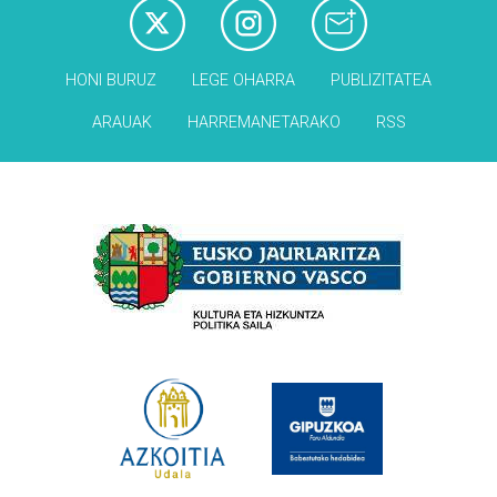
HONI BURUZ
LEGE OHARRA
PUBLIZITATEA
ARAUAK
HARREMANETARAKO
RSS
Babesleak