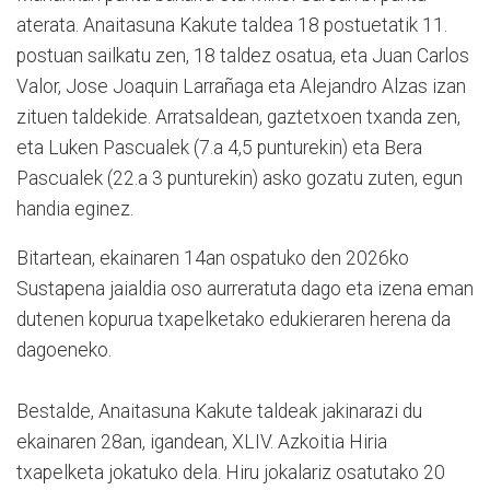
aterata. Anaitasuna Kakute taldea 18 postuetatik 11.
postuan sailkatu zen, 18 taldez osatua, eta Juan Carlos
Valor, Jose Joaquin Larrañaga eta Alejandro Alzas izan
zituen taldekide. Arratsaldean, gaztetxoen txanda zen,
eta Luken Pascualek (7.a 4,5 punturekin) eta Bera
Pascualek (22.a 3 punturekin) asko gozatu zuten, egun
handia eginez.
Bitartean, ekainaren 14an ospatuko den 2026ko
Sustapena jaialdia oso aurreratuta dago eta izena eman
dutenen kopurua txapelketako edukieraren herena da
dagoeneko.
Bestalde, Anaitasuna Kakute taldeak jakinarazi du
ekainaren 28an, igandean, XLIV. Azkoitia Hiria
txapelketa jokatuko dela. Hiru jokalariz osatutako 20