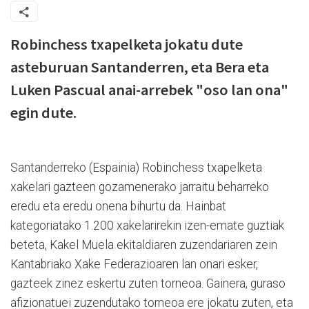
Robinchess txapelketa jokatu dute
asteburuan Santanderren, eta Bera eta
Luken Pascual anai-arrebek "oso lan ona"
egin dute.
Santanderreko (Espainia) Robinchess txapelketa
xakelari gazteen gozamenerako jarraitu beharreko
eredu eta eredu onena bihurtu da. Hainbat
kategoriatako 1.200 xakelarirekin izen-emate guztiak
beteta, Kakel Muela ekitaldiaren zuzendariaren zein
Kantabriako Xake Federazioaren lan onari esker,
gazteek zinez eskertu zuten torneoa. Gainera, guraso
afizionatuei zuzendutako torneoa ere jokatu zuten, eta