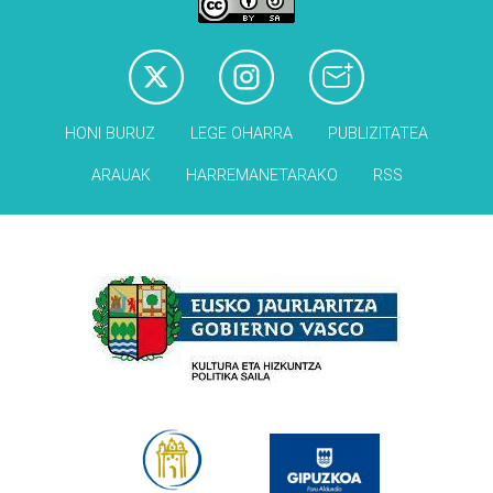
HONI BURUZ
LEGE OHARRA
PUBLIZITATEA
ARAUAK
HARREMANETARAKO
RSS
Babesleak