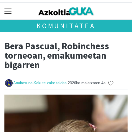
KOMUNITATEA
Bera Pascual, Robinchess
torneoan, emakumeetan
bigarren
Anaitasuna-Kakute xake taldea
2026ko maiatzaren 4a