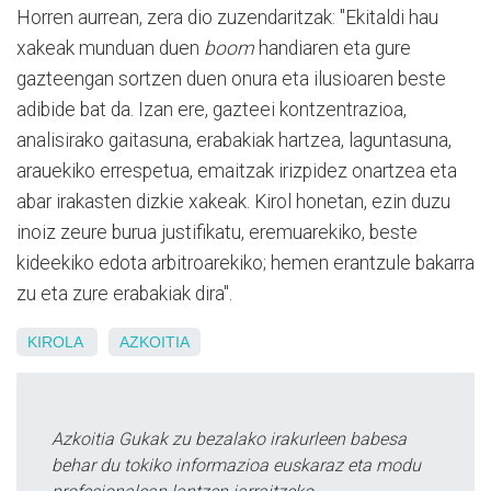
Horren aurrean, zera dio zuzendaritzak: "Ekitaldi hau
xakeak munduan duen
boom
handiaren eta gure
gazteengan sortzen duen onura eta ilusioaren beste
adibide bat da. Izan ere, gazteei kontzentrazioa,
analisirako gaitasuna, erabakiak hartzea, laguntasuna,
arauekiko errespetua, emaitzak irizpidez onartzea eta
abar irakasten dizkie xakeak. Kirol honetan, ezin duzu
inoiz zeure burua justifikatu, eremuarekiko, beste
kideekiko edota arbitroarekiko; hemen erantzule bakarra
zu eta zure erabakiak dira".
KIROLA
AZKOITIA
Azkoitia Gukak zu bezalako irakurleen babesa
behar du tokiko informazioa euskaraz eta modu