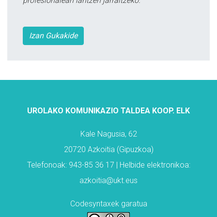
profesionalean lantzen jarraitzeko.
Izan Gukakide
UROLAKO KOMUNIKAZIO TALDEA KOOP. ELK
Kale Nagusia, 62
20720 Azkoitia (Gipuzkoa)
Telefonoak: 943-85 36 17 | Helbide elektronikoa:
azkoitia@ukt.eus
Codesyntaxek garatua