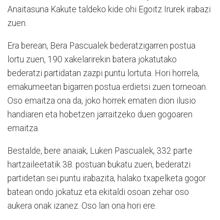
Anaitasuna Kakute taldeko kide ohi Egoitz Irurek irabazi
zuen.
Era berean, Bera Pascualek bederatzigarren postua
lortu zuen, 190 xakelarirekin batera jokatutako
bederatzi partidatan zazpi puntu lortuta. Hori horrela,
emakumeetan bigarren postua erdietsi zuen torneoan.
Oso emaitza ona da, joko horrek ematen dion ilusio
handiaren eta hobetzen jarraitzeko duen gogoaren
emaitza.
Bestalde, bere anaiak, Luken Pascualek, 332 parte
hartzaileetatik 38. postuan bukatu zuen, bederatzi
partidetan sei puntu irabazita, halako txapelketa gogor
batean ondo jokatuz eta ekitaldi osoan zehar oso
aukera onak izanez. Oso lan ona hori ere.