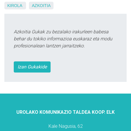
KIROLA
AZKOITIA
Azkoitia Gukak zu bezalako irakurleen babesa
behar du tokiko informazioa euskaraz eta modu
profesionalean lantzen jarraitzeko.
Izan Gukakide
UROLAKO KOMUNIKAZIO TALDEA KOOP. ELK
Kale Nagusia, 62