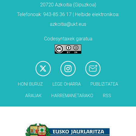
20720 Azkoitia (Gipuzkoa)
Telefonoak: 943-85 36 17 | Helbide elektronikoa:
azkoitia@ukt.eus
Codesyntaxek garatua
HONI BURUZ
LEGE OHARRA
PUBLIZITATEA
ARAUAK
HARREMANETARAKO
RSS
Babesleak