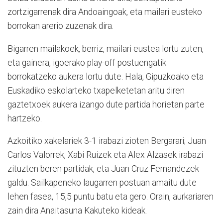
zortzigarrenak dira Andoaingoak, eta mailari eusteko
borrokan arerio zuzenak dira.
Bigarren mailakoek, berriz, mailari eustea lortu zuten,
eta gainera, igoerako play-off postuengatik
borrokatzeko aukera lortu dute. Hala, Gipuzkoako eta
Euskadiko eskolarteko txapelketetan aritu diren
gaztetxoek aukera izango dute partida horietan parte
hartzeko.
Azkoitiko xakelariek 3-1 irabazi zioten Bergarari; Juan
Carlos Valorrek, Xabi Ruizek eta Alex Alzasek irabazi
zituzten beren partidak, eta Juan Cruz Fernandezek
galdu. Sailkapeneko laugarren postuan amaitu dute
lehen fasea, 15,5 puntu batu eta gero. Orain, aurkariaren
zain dira Anaitasuna Kakuteko kideak.