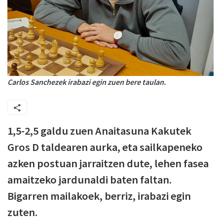
Carlos Sanchezek irabazi egin zuen bere taulan.
1,5-2,5 galdu zuen Anaitasuna Kakutek
Gros D taldearen aurka, eta sailkapeneko
azken postuan jarraitzen dute, lehen fasea
amaitzeko jardunaldi baten faltan.
Bigarren mailakoek, berriz, irabazi egin
zuten.