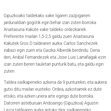
Gipuzkoako taldekako xake ligaren zazpigarren
jardunaldian gogotik egin behar izan zuten borroka
Anaitasuna Kakute xake taldeko ordezkariek.
Preferente mailan 1,5-2,5 galdu zuen Anaitasuna
Kakutek Gros D taldearen aurka. Carlos Sanchezek
irabazi egin zuen eta Gaizka Alberdik berdindu. Dena
den, Anibal Fernandezek eta Jose Luis Larrañagak ezin
izan zuten beren tauletan punturik batu, eta galdu egin
zuten.
Taldea sailkapeneko azkena da 9 punturekin, eta aukera
gutxi ditu mailari eusteko. Ordea, azkoitiarrek ez dute
etsiko, eta azken unera arte egingo dute borroka.
Datorren asteburuan Andoaingo (Gipuzkoa) Agustin
Leiza taldearen aurka arituko dira; sailkapeneko