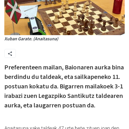
Xuban Garate. (Anaitasuna)
Preferenteen mailan, Baionaren aurka bina
berdindu du taldeak, eta sailkapeneko 11.
postuan kokatu da. Bigarren mailakoek 3-1
irabazi zuen Legazpiko Santikutz taldearen
aurka, eta laugarren postuan da.
Anaitasuna xake taldeak 47 urte bete zituen joan den