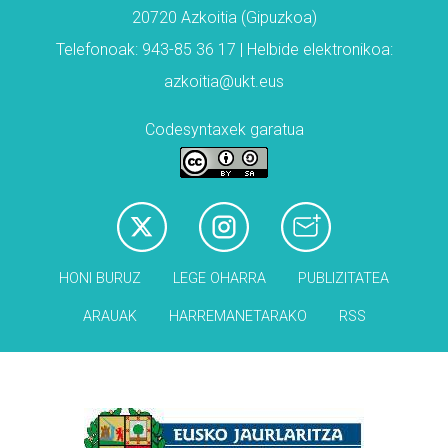
20720 Azkoitia (Gipuzkoa)
Telefonoak: 943-85 36 17 | Helbide elektronikoa:
azkoitia@ukt.eus
Codesyntaxek garatua
HONI BURUZ
LEGE OHARRA
PUBLIZITATEA
ARAUAK
HARREMANETARAKO
RSS
Babesleak