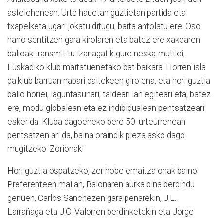
astelehenean. Urte hauetan guztietan partida eta
txapelketa ugari jokatu ditugu, baita antolatu ere. Oso
harro sentitzen gara kirolaren eta batez ere xakearen
balioak transmititu izanagatik gure neska-mutilei,
Euskadiko klub maitatuenetako bat baikara. Horren isla
da klub barruan nabari daitekeen giro ona, eta hori guztia
balio horiei, laguntasunari, taldean lan egiteari eta, batez
ere, modu globalean eta ez indibidualean pentsatzeari
esker da. Kluba dagoeneko bere 50. urteurrenean
pentsatzen ari da, baina oraindik pieza asko dago
mugitzeko. Zorionak!
Hori guztia ospatzeko, zer hobe emaitza onak baino.
Preferenteen mailan, Baionaren aurka bina berdindu
genuen, Carlos Sanchezen garaipenarekin, J.L.
Larrañaga eta J.C. Valorren berdinketekin eta Jorge