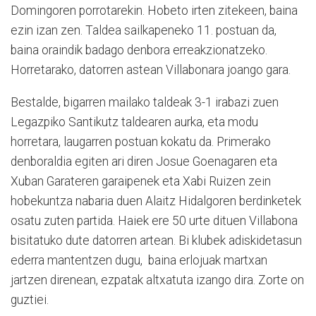
Domingoren porrotarekin. Hobeto irten zitekeen, baina
ezin izan zen. Taldea sailkapeneko 11. postuan da,
baina oraindik badago denbora erreakzionatzeko.
Horretarako, datorren astean Villabonara joango gara.
Bestalde, bigarren mailako taldeak 3-1 irabazi zuen
Legazpiko Santikutz taldearen aurka, eta modu
horretara, laugarren postuan kokatu da. Primerako
denboraldia egiten ari diren Josue Goenagaren eta
Xuban Garateren garaipenek eta Xabi Ruizen zein
hobekuntza nabaria duen Alaitz Hidalgoren berdinketek
osatu zuten partida. Haiek ere 50 urte dituen Villabona
bisitatuko dute datorren artean. Bi klubek adiskidetasun
ederra mantentzen dugu, baina erlojuak martxan
jartzen direnean, ezpatak altxatuta izango dira. Zorte on
guztiei.