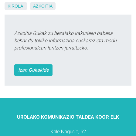
KIROLA
AZKOITIA
Azkoitia Gukak zu bezalako irakurleen babesa
behar du tokiko informazioa euskaraz eta modu
profesionalean lantzen jarraitzeko.
Izan Gukakide
UROLAKO KOMUNIKAZIO TALDEA KOOP. ELK
Kale Nagusia, 62