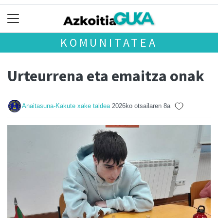
KOMUNITATEA
Urteurrena eta emaitza onak
Anaitasuna-Kakute xake taldea
2026ko otsailaren 8a