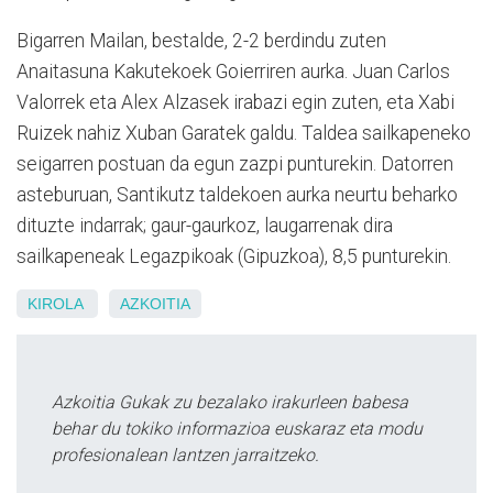
Bigarren Mailan, bestalde, 2-2 berdindu zuten
Anaitasuna Kakutekoek Goierriren aurka. Juan Carlos
Valorrek eta Alex Alzasek irabazi egin zuten, eta Xabi
Ruizek nahiz Xuban Garatek galdu. Taldea sailkapeneko
seigarren postuan da egun zazpi punturekin. Datorren
asteburuan, Santikutz taldekoen aurka neurtu beharko
dituzte indarrak; gaur-gaurkoz, laugarrenak dira
sailkapeneak Legazpikoak (Gipuzkoa), 8,5 punturekin.
KIROLA
AZKOITIA
Azkoitia Gukak zu bezalako irakurleen babesa
behar du tokiko informazioa euskaraz eta modu
profesionalean lantzen jarraitzeko.