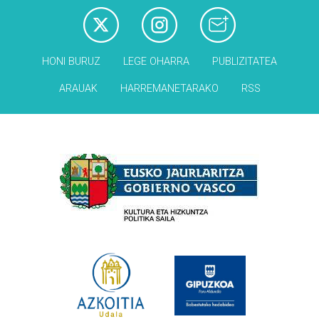
HONI BURUZ
LEGE OHARRA
PUBLIZITATEA
ARAUAK
HARREMANETARAKO
RSS
Babesleak