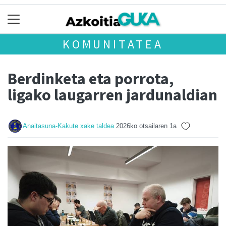
KOMUNITATEA
Berdinketa eta porrota,
ligako laugarren jardunaldian
Anaitasuna-Kakute xake taldea
2026ko otsailaren 1a