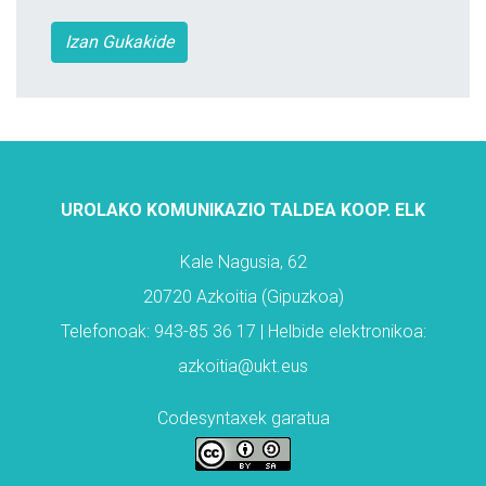
Izan Gukakide
UROLAKO KOMUNIKAZIO TALDEA KOOP. ELK
Kale Nagusia, 62
20720 Azkoitia (Gipuzkoa)
Telefonoak: 943-85 36 17 | Helbide elektronikoa:
azkoitia@ukt.eus
Codesyntaxek garatua