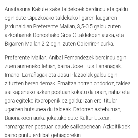
Anaitasuna Kakute xake taldekoek berdindu eta galdu
egin dute Gipuzkoako taldekako ligaren laugarren
jardunaldian.Preferente Mailan, 3,5-0,5 galdu zuten
azkoitiarrek Donostiako Gros C taldekoen aurka, eta
Bigarren Mailan 2-2 egin. zuten Goierriren aurka.
Preferente Mailan, Anibal Fernandezek berdindu egin
zuen aurreneko lehian, baina Jose Luis Larrañagak,
Imanol Larrañagak eta Josu Plazaolak galdu egin
zituzten beren demak. Emaitza horren ondorioz, taldea
sailkapeneko azken postuan kokatu da orain, nahiz eta
gora egiteko itxaropenik ez galdu; izan ere, titular
ugariren hutsunea du taldeak. Datorren asteburuan,
Baionakoen aurka jokatuko dute Kultur Etxean;
hamargarren postuan daude sailkapenean, Azkoitikoek
baino puntu erdi bat gehiagorekin.