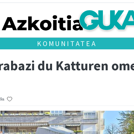
KOMUNITATEA
 irabazi du Katturen o
29a