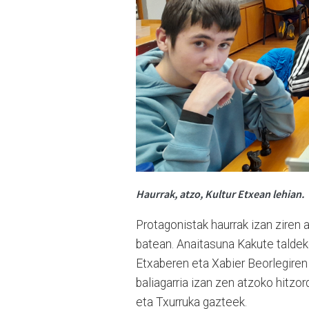
Haurrak, atzo, Kultur Etxean lehian.
Protagonistak haurrak izan ziren 
batean. Anaitasuna Kakute taldek
Etxaberen eta Xabier Beorlegiren
baliagarria izan zen atzoko hitzo
eta Txurruka gazteek.