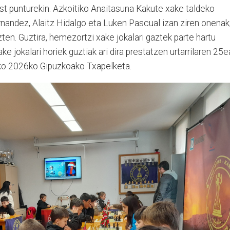
ost punturekin. Azkoitiko Anaitasuna Kakute xake taldeko
ernandez, Alaitz Hidalgo eta Luken Pascual izan ziren onenak
zten. Guztira, hemezortzi xake jokalari gaztek parte hartu
ke jokalari horiek guztiak ari dira prestatzen urtarrilaren 25
eko 2026ko Gipuzkoako Txapelketa.