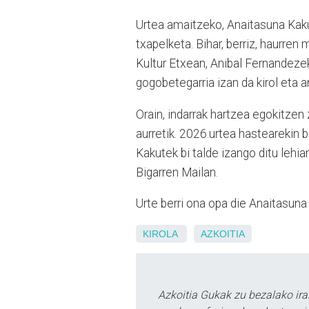
Urtea amaitzeko, Anaitasuna Kak
txapelketa. Bihar, berriz, haurren
Kultur Etxean, Anibal Fernandeze
gogobetegarria izan da kirol eta a
Orain, indarrak hartzea egokitzen 
aurretik. 2026.urtea hastearekin 
Kakutek bi talde izango ditu lehia
Bigarren Mailan.
Urte berri ona opa die Anaitasuna 
KIROLA
AZKOITIA
Azkoitia Gukak zu bezalako ira