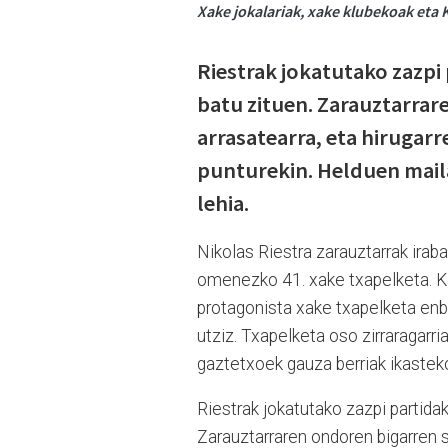
Xake jokalariak, xake klubekoak eta 
Riestrak jokatutako zazpi 
batu zituen. Zarauztarrare
arrasatearra, eta hirugarr
punturekin. Helduen maila
lehia.
Nikolas Riestra zarauztarrak ira
omenezko 41. xake txapelketa. Ka
protagonista xake txapelketa enb
utziz. Txapelketa oso zirraragarria
gaztetxoek gauza berriak ikastek
Riestrak jokatutako zazpi partidak
Zarauztarraren ondoren bigarren sa