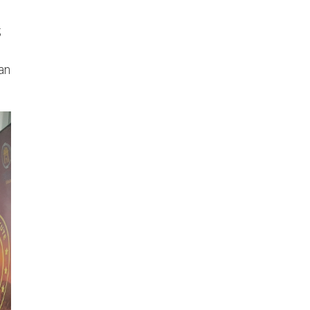
;
ean