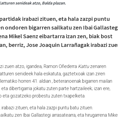
Katturen senideak atzo, Balda plazan.
partidak irabazi zituen, eta hala zazpi puntu
n ondoren bigarren sailkatu zen Ibai Gallasteg
ena Mikel Saenz eibartarra izan zen, biak bost
n, berriz, Jose Joaquin Larrañagak irabazi zu
bazi zuen atzo, igandea, Ramon Oñederra
Kattu
zenaren
tturen senideek hala eskatuta, gaztetxoak izan ziren
lematiko horren 41. aldian , beteranoenak bigarren mailan
 eta dibertigarria jokatu zuten parte hartzaileek; izan ere,
o eta gozatzeko probestu zuten txapelketa.
 irabazi zituen, eta hala zazpi puntu batu zituen.
ilkatu zen Ibai Gallastegi arrasatearra, eta hirugarrena Mike