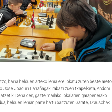
atzo, baina helduen arteko lehia ere jokatu zuten beste areto
o Jose Joaquin Larrañagak irabazi zuen txapelketa, Andoni
 atzetik. Dena den, gazte mailako jokalarien garapenerako
rdua, helduen lehian parte hartu baitzuten Garate, Drauschak