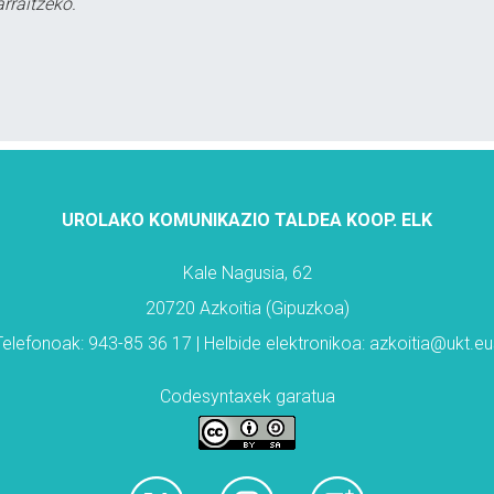
rraitzeko.
UROLAKO KOMUNIKAZIO TALDEA KOOP. ELK
Kale Nagusia, 62
20720 Azkoitia (Gipuzkoa)
Telefonoak: 943-85 36 17 | Helbide elektronikoa: azkoitia@ukt.eu
Codesyntaxek garatua