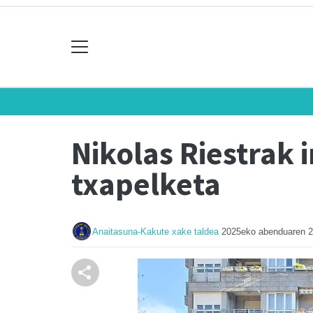
Nikolas Riestrak
txapelketa
Anaitasuna-Kakute xake taldea
2025eko abenduaren 