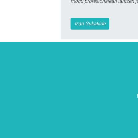
modu profesionalean lantzen ja
Izan Gukakide