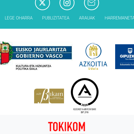
LEGE OHARRA
PUBLIZITATEA
ARAUAK
HARREMANET
Babesleak