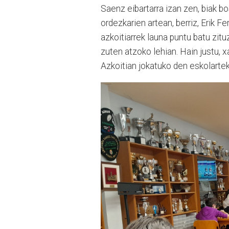
Saenz eibartarra izan zen, biak b
ordezkarien artean, berriz, Erik F
azkoitiarrek launa puntu batu zitu
zuten atzoko lehian. Hain justu, xa
Azkoitian jokatuko den eskolart