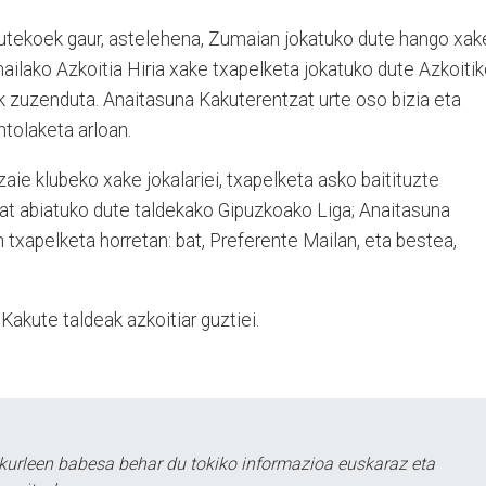
utekoek gaur, astelehena, Zumaian jokatuko dute hango xak
 mailako Azkoitia Hiria xake txapelketa jokatuko dute Azkoiti
k zuzenduta. Anaitasuna Kakuterentzat urte oso bizia eta
ntolaketa arloan.
zaie klubeko xake jokalariei, txapelketa asko baitituzte
bat abiatuko dute taldekako Gipuzkoako Liga; Anaitasuna
n txapelketa horretan: bat, Preferente Mailan, eta bestea,
Kakute taldeak azkoitiar guztiei.
kurleen babesa behar du tokiko informazioa euskaraz eta