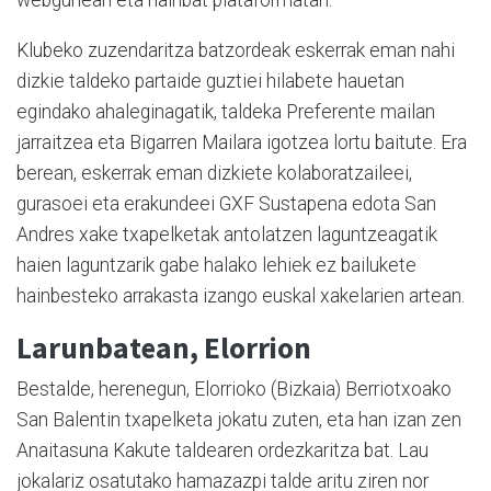
webgunean eta hainbat plataformatan.
Klubeko zuzendaritza batzordeak eskerrak eman nahi
dizkie taldeko partaide guztiei hilabete hauetan
egindako ahaleginagatik, taldeka Preferente mailan
jarraitzea eta Bigarren Mailara igotzea lortu baitute. Era
berean, eskerrak eman dizkiete kolaboratzaileei,
gurasoei eta erakundeei GXF Sustapena edota San
Andres xake txapelketak antolatzen laguntzeagatik
haien laguntzarik gabe halako lehiek ez bailukete
hainbesteko arrakasta izango euskal xakelarien artean.
Larunbatean, Elorrion
Bestalde, herenegun, Elorrioko (Bizkaia) Berriotxoako
San Balentin txapelketa jokatu zuten, eta han izan zen
Anaitasuna Kakute taldearen ordezkaritza bat. Lau
jokalariz osatutako hamazazpi talde aritu ziren nor