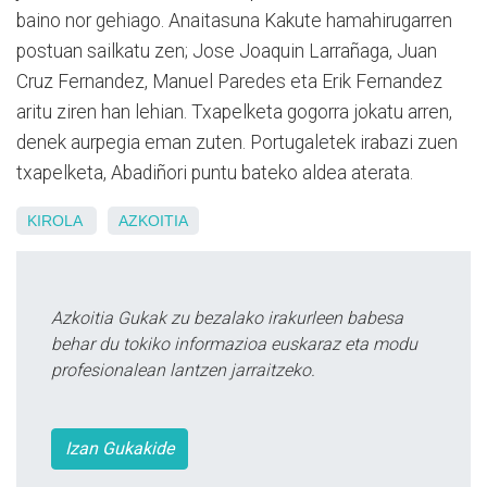
baino nor gehiago. Anaitasuna Kakute hamahirugarren
postuan sailkatu zen; Jose Joaquin Larrañaga, Juan
Cruz Fernandez, Manuel Paredes eta Erik Fernandez
aritu ziren han lehian. Txapelketa gogorra jokatu arren,
denek aurpegia eman zuten. Portugaletek irabazi zuen
txapelketa, Abadiñori puntu bateko aldea aterata.
KIROLA
AZKOITIA
Azkoitia Gukak zu bezalako irakurleen babesa
behar du tokiko informazioa euskaraz eta modu
profesionalean lantzen jarraitzeko.
Izan Gukakide