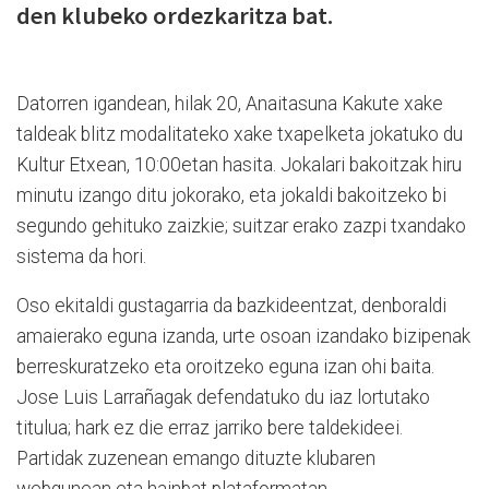
den klubeko ordezkaritza bat.
Datorren igandean, hilak 20, Anaitasuna Kakute xake
taldeak blitz modalitateko xake txapelketa jokatuko du
Kultur Etxean, 10:00etan hasita. Jokalari bakoitzak hiru
minutu izango ditu jokorako, eta jokaldi bakoitzeko bi
segundo gehituko zaizkie; suitzar erako zazpi txandako
sistema da hori.
Oso ekitaldi gustagarria da bazkideentzat, denboraldi
amaierako eguna izanda, urte osoan izandako bizipenak
berreskuratzeko eta oroitzeko eguna izan ohi baita.
Jose Luis Larrañagak defendatuko du iaz lortutako
titulua; hark ez die erraz jarriko bere taldekideei.
Partidak zuzenean emango dituzte klubaren