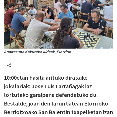
Anaitasuna Kakuteko kideak, Elorrion.
10:00etan hasita arituko dira xake
jokalariak; Jose Luis Larrañagak iaz
lortutako garaipena defendatuko du.
Bestalde, joan den larunbatean Elorrioko
Berriotxoako San Balentin txapelketan izan