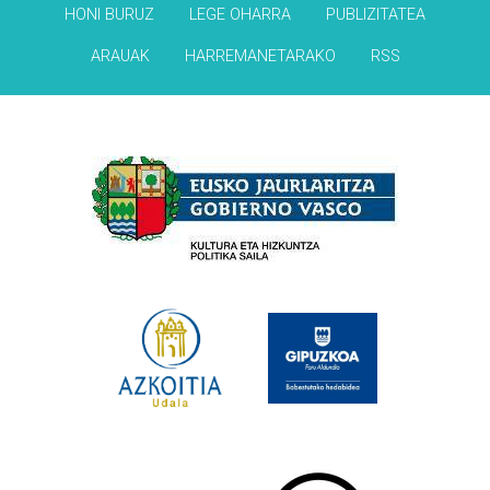
HONI BURUZ
LEGE OHARRA
PUBLIZITATEA
ARAUAK
HARREMANETARAKO
RSS
Babesleak