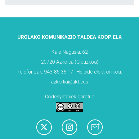
UROLAKO KOMUNIKAZIO TALDEA KOOP. ELK
Kale Nagusia, 62
20720 Azkoitia (Gipuzkoa)
Telefonoak: 943-85 36 17 | Helbide elektronikoa:
azkoitia@ukt.eus
Codesyntaxek garatua