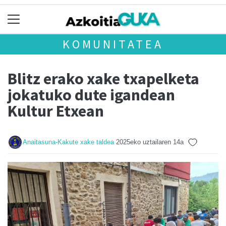
KOMUNITATEA
Blitz erako xake txapelketa
jokatuko dute igandean
Kultur Etxean
Anaitasuna-Kakute xake taldea
2025eko uztailaren 14a