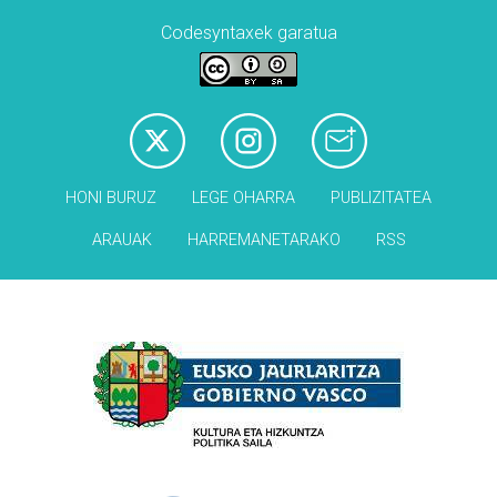
Codesyntaxek garatua
HONI BURUZ
LEGE OHARRA
PUBLIZITATEA
ARAUAK
HARREMANETARAKO
RSS
Babesleak