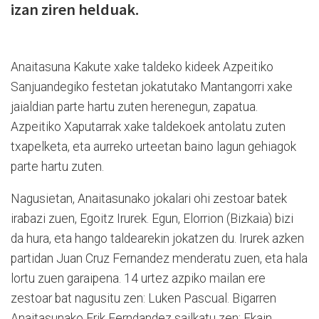
izan ziren helduak.
Anaitasuna Kakute xake taldeko kideek Azpeitiko
Sanjuandegiko festetan jokatutako Mantangorri xake
jaialdian parte hartu zuten herenegun, zapatua.
Azpeitiko Xaputarrak xake taldekoek antolatu zuten
txapelketa, eta aurreko urteetan baino lagun gehiagok
parte hartu zuten.
Nagusietan, Anaitasunako jokalari ohi zestoar batek
irabazi zuen, Egoitz Irurek. Egun, Elorrion (Bizkaia) bizi
da hura, eta hango taldearekin jokatzen du. Irurek azken
partidan Juan Cruz Fernandez menderatu zuen, eta hala
lortu zuen garaipena. 14 urtez azpiko mailan ere
zestoar bat nagusitu zen: Luken Pascual. Bigarren
Anaitasunako Erik Ferndandez sailkatu zen; Ekain