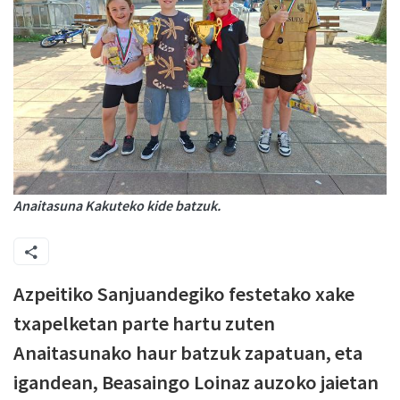
Anaitasuna Kakuteko kide batzuk.
Azpeitiko Sanjuandegiko festetako xake
txapelketan parte hartu zuten
Anaitasunako haur batzuk zapatuan, eta
igandean, Beasaingo Loinaz auzoko jaietan