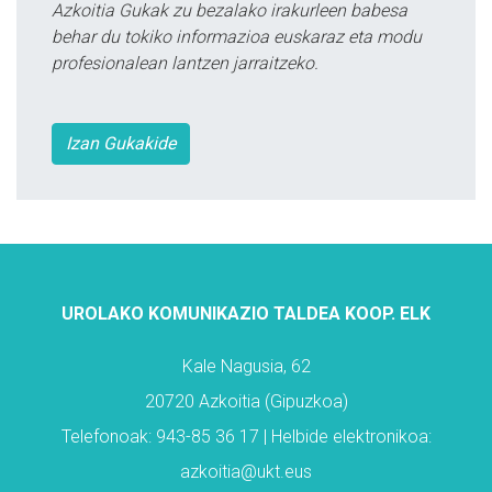
Azkoitia Gukak zu bezalako irakurleen babesa
behar du tokiko informazioa euskaraz eta modu
profesionalean lantzen jarraitzeko.
Izan Gukakide
UROLAKO KOMUNIKAZIO TALDEA KOOP. ELK
Kale Nagusia, 62
20720 Azkoitia (Gipuzkoa)
Telefonoak: 943-85 36 17 | Helbide elektronikoa:
azkoitia@ukt.eus