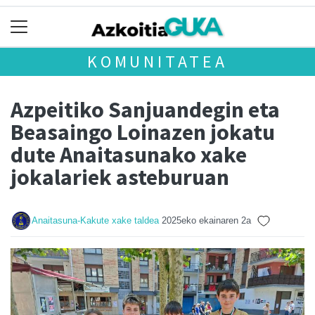
KOMUNITATEA
Azpeitiko Sanjuandegin eta
Beasaingo Loinazen jokatu
dute Anaitasunako xake
jokalariek asteburuan
Anaitasuna-Kakute xake taldea
2025eko ekainaren 2a