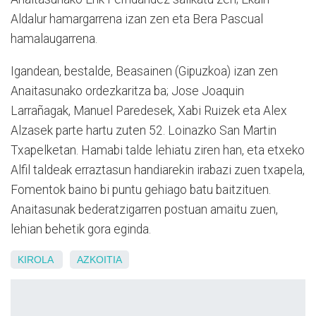
Aldalur hamargarrena izan zen eta Bera Pascual
hamalaugarrena.
Igandean, bestalde, Beasainen (Gipuzkoa) izan zen
Anaitasunako ordezkaritza ba; Jose Joaquin
Larrañagak, Manuel Paredesek, Xabi Ruizek eta Alex
Alzasek parte hartu zuten 52. Loinazko San Martin
Txapelketan. Hamabi talde lehiatu ziren han, eta etxeko
Alfil taldeak erraztasun handiarekin irabazi zuen txapela,
Fomentok baino bi puntu gehiago batu baitzituen.
Anaitasunak bederatzigarren postuan amaitu zuen,
lehian behetik gora eginda.
KIROLA
AZKOITIA