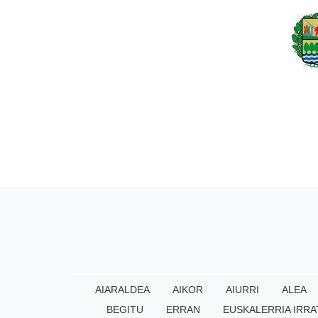
AIARALDEA
AIKOR
AIURRI
ALEA
BEGITU
ERRAN
EUSKALERRIA IRRA