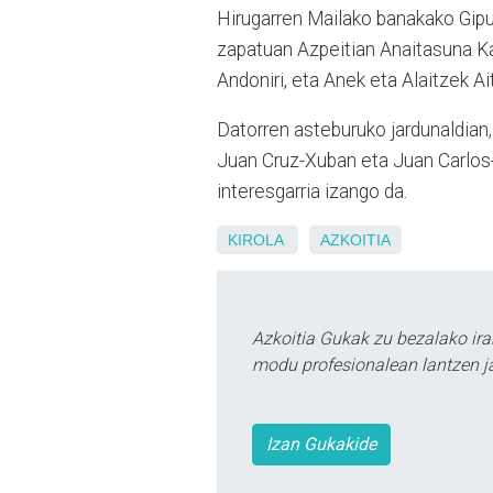
Hirugarren Mailako banakako Gipu
zapatuan Azpeitian Anaitasuna Kak
Andoniri, eta Anek eta Alaitzek Ai
Datorren asteburuko jardunaldian, b
Juan Cruz-Xuban eta Juan Carlos-
interesgarria izango da.
KIROLA
AZKOITIA
Azkoitia Gukak zu bezalako ira
modu profesionalean lantzen ja
Izan Gukakide