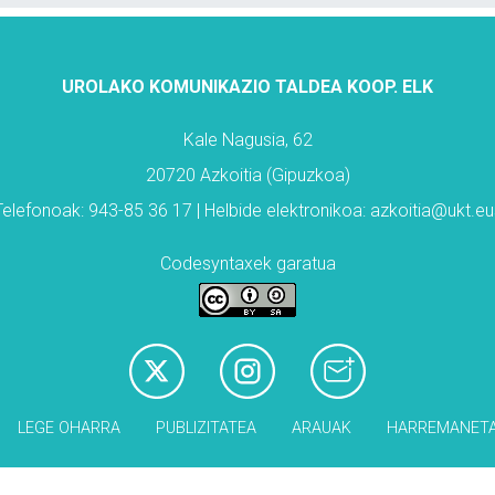
UROLAKO KOMUNIKAZIO TALDEA KOOP. ELK
Kale Nagusia, 62
20720 Azkoitia (Gipuzkoa)
Telefonoak: 943-85 36 17 | Helbide elektronikoa: azkoitia@ukt.eu
Codesyntaxek garatua
LEGE OHARRA
PUBLIZITATEA
ARAUAK
HARREMANET