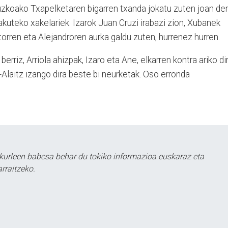
zkoako Txapelketaren bigarren txanda jokatu zuten joan de
uteko xakelariek. Izarok Juan Cruzi irabazi zion, Xubanek
torren eta Alejandroren aurka galdu zuten, hurrenez hurren.
erriz, Arriola ahizpak, Izaro eta Ane, elkarren kontra ariko dir
Alaitz izango dira beste bi neurketak. Oso erronda
kurleen babesa behar du tokiko informazioa euskaraz eta
rraitzeko.