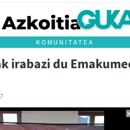
KOMUNITATEA
k irabazi du Emakumee