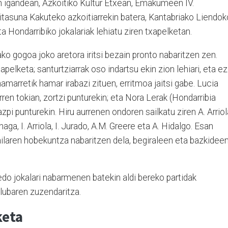
en igandean, Azkoitiko Kultur Etxean, Emakumeen IV.
tasuna Kakuteko azkoitiarrekin batera, Kantabriako Liendok
ta Hondarribiko jokalariak lehiatu ziren txapelketan.
ko gogoa joko aretora iritsi bezain pronto nabaritzen zen.
pelketa; santurtziarrak oso indartsu ekin zion lehiari, eta ez
hamarretik hamar irabazi zituen, erritmoa jaitsi gabe. Lucia
arren tokian, zortzi punturekin; eta Nora Lerak (Hondarribia
pi punturekin. Hiru aurrenen ondoren sailkatu ziren A. Arriol
aga, I. Arriola, I. Jurado, A.M. Greere eta A. Hidalgo. Esan
ailaren hobekuntza nabaritzen dela, begiraleen eta bazkidee
edo jokalari nabarmenen batekin aldi bereko partidak
klubaren zuzendaritza.
keta