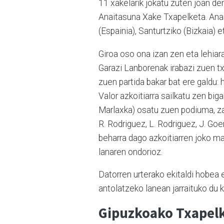
11 xakelarik jokatu zuten joan d
Anaitasuna Xake Txapelketa. Anai
(Espainia), Santurtziko (Bizkaia) e
Giroa oso ona izan zen eta lehiara
Garazi Lanborenak irabazi zuen txa
zuen partida bakar bat ere galdu: 
Valor azkoitiarra sailkatu zen big
Marlaxka) osatu zuen podiuma, zaz
R. Rodriguez, L. Rodriguez, J. Goen
beharra dago azkoitiarren joko m
lanaren ondorioz.
Datorren urterako ekitaldi hobea 
antolatzeko lanean jarraituko du 
Gipuzkoako Txapel