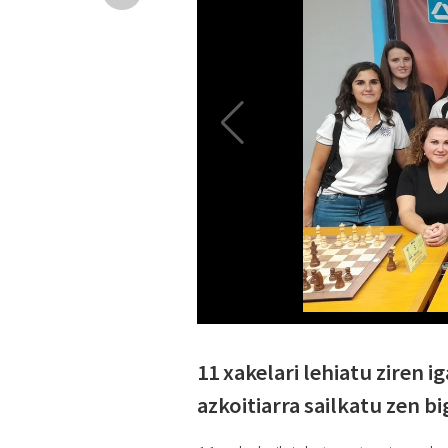
11 xakelari lehiatu ziren 
azkoitiarra sailkatu zen b