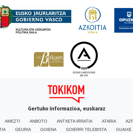
Babesleak
Gertuko informazioa, euskaraz
AMEZTI
ANBOTO
ANTXETA IRRATIA
ATARIA
AZP
TIA
GEURIA
GOIENA
GOIERRI TELEBISTA
GUAIXE