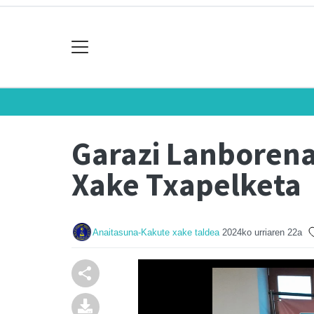
Garazi Lanborena
Xake Txapelketa
Anaitasuna-Kakute xake taldea
2024ko urriaren 22a