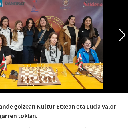
igande goizean Kultur Etxean eta Lucia Valor
igarren tokian.