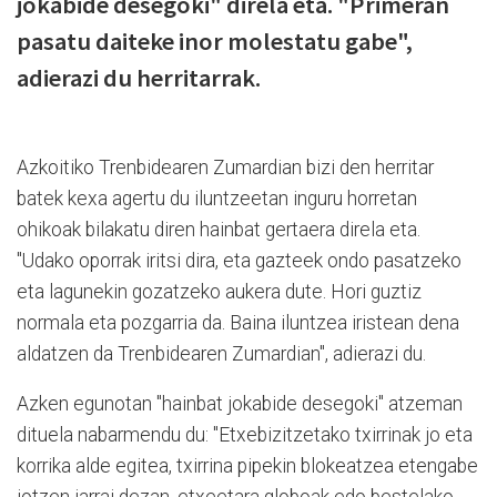
jokabide desegoki" direla eta. "Primeran
pasatu daiteke inor molestatu gabe",
adierazi du herritarrak.
Azkoitiko Trenbidearen Zumardian bizi den herritar
batek kexa agertu du iluntzeetan inguru horretan
ohikoak bilakatu diren hainbat gertaera direla eta.
"Udako oporrak iritsi dira, eta gazteek ondo pasatzeko
eta lagunekin gozatzeko aukera dute. Hori guztiz
normala eta pozgarria da. Baina iluntzea iristean dena
aldatzen da Trenbidearen Zumardian", adierazi du.
Azken egunotan "hainbat jokabide desegoki" atzeman
dituela nabarmendu du: "Etxebizitzetako txirrinak jo eta
korrika alde egitea, txirrina pipekin blokeatzea etengabe