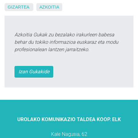
GIZARTEA
AZKOITIA
Azkoitia Gukak zu bezalako irakurleen babesa
behar du tokiko informazioa euskaraz eta modu
profesionalean lantzen jarraitzeko.
Izan Gukakide
UROLAKO KOMUNIKAZIO TALDEA KOOP. ELK
Kale Nagusia, 62