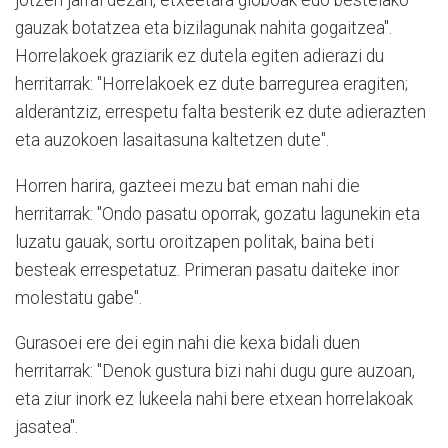
jotzen jarrai dezan, etxeetara globoak edo bestelako
gauzak botatzea eta bizilagunak nahita gogaitzea".
Horrelakoek graziarik ez dutela egiten adierazi du
herritarrak: "Horrelakoek ez dute barregurea eragiten;
alderantziz, errespetu falta besterik ez dute adierazten
eta auzokoen lasaitasuna kaltetzen dute".
Horren harira, gazteei mezu bat eman nahi die
herritarrak: "Ondo pasatu oporrak, gozatu lagunekin eta
luzatu gauak, sortu oroitzapen politak, baina beti
besteak errespetatuz. Primeran pasatu daiteke inor
molestatu gabe".
Gurasoei ere dei egin nahi die kexa bidali duen
herritarrak: "Denok gustura bizi nahi dugu gure auzoan,
eta ziur inork ez lukeela nahi bere etxean horrelakoak
jasatea".