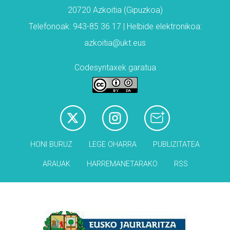
20720 Azkoitia (Gipuzkoa)
Telefonoak: 943-85 36 17 | Helbide elektronikoa:
azkoitia@ukt.eus
Codesyntaxek garatua
HONI BURUZ
LEGE OHARRA
PUBLIZITATEA
ARAUAK
HARREMANETARAKO
RSS
Babesleak