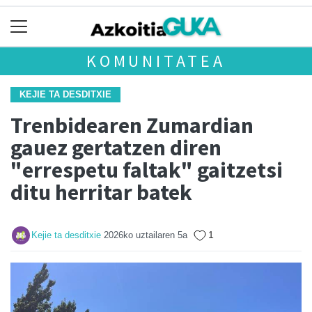
KOMUNITATEA
KEJIE TA DESDITXIE
Trenbidearen Zumardian
gauez gertatzen diren
"errespetu faltak" gaitzetsi
ditu herritar batek
1
Kejie ta desditxie
2026ko uztailaren 5a