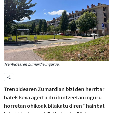
Trenbidearen Zumardia ingurua.
Trenbidearen Zumardian bizi den herritar
batek kexa agertu du iluntzeetan inguru
horretan ohikoak bilakatu diren "hainbat