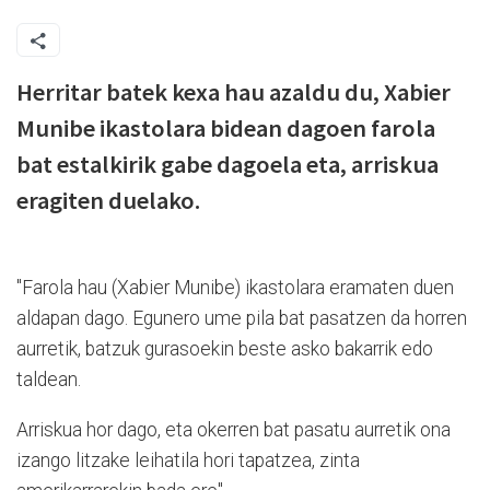
Herritar batek kexa hau azaldu du, Xabier
Munibe ikastolara bidean dagoen farola
bat estalkirik gabe dagoela eta, arriskua
eragiten duelako.
"Farola hau (Xabier Munibe) ikastolara eramaten duen
aldapan dago. Egunero ume pila bat pasatzen da horren
aurretik, batzuk gurasoekin beste asko bakarrik edo
taldean.
Arriskua hor dago, eta okerren bat pasatu aurretik ona
izango litzake leihatila hori tapatzea, zinta