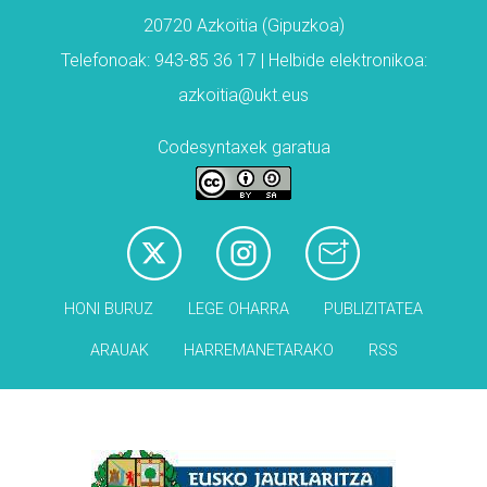
20720 Azkoitia (Gipuzkoa)
Telefonoak: 943-85 36 17 | Helbide elektronikoa:
azkoitia@ukt.eus
Codesyntaxek garatua
HONI BURUZ
LEGE OHARRA
PUBLIZITATEA
ARAUAK
HARREMANETARAKO
RSS
Babesleak