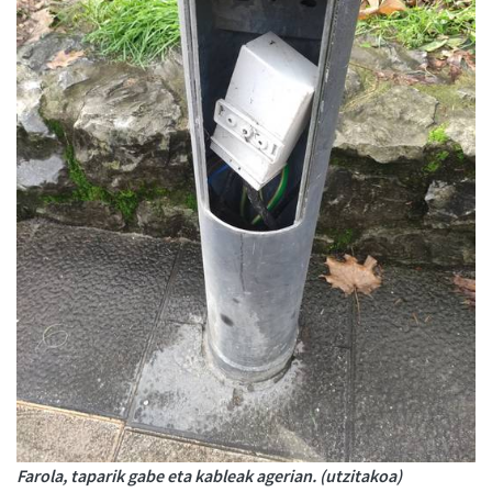
Farola, taparik gabe eta kableak agerian. (utzitakoa)