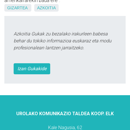
amerikarrarekin bada ere".
GIZARTEA
AZKOITIA
Azkoitia Gukak zu bezalako irakurleen babesa
behar du tokiko informazioa euskaraz eta modu
profesionalean lantzen jarraitzeko.
Izan Gukakide
UROLAKO KOMUNIKAZIO TALDEA KOOP. ELK
Kale Nagusia, 62