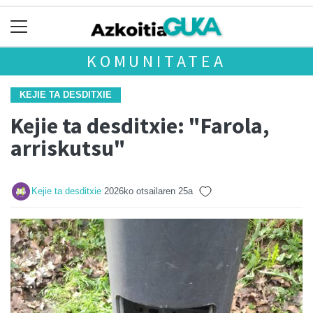
KOMUNITATEA
KEJIE TA DESDITXIE
Kejie ta desditxie: "Farola,
arriskutsu"
Kejie ta desditxie
2026ko otsailaren 25a