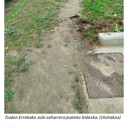
Txalon Errekako zubi zaharrera joateko bidexka. (Utzitakoa)