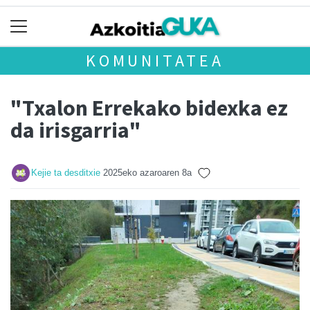
KOMUNITATEA
"Txalon Errekako bidexka ez
da irisgarria"
Kejie ta desditxie
2025eko azaroaren 8a