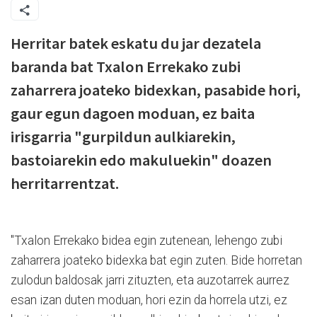
Herritar batek eskatu du jar dezatela
baranda bat Txalon Errekako zubi
zaharrera joateko bidexkan, pasabide hori,
gaur egun dagoen moduan, ez baita
irisgarria "gurpildun aulkiarekin,
bastoiarekin edo makuluekin" doazen
herritarrentzat.
"Txalon Errekako bidea egin zutenean, lehengo zubi
zaharrera joateko bidexka bat egin zuten. Bide horretan
zulodun baldosak jarri zituzten, eta auzotarrek aurrez
esan izan duten moduan, hori ezin da horrela utzi, ez