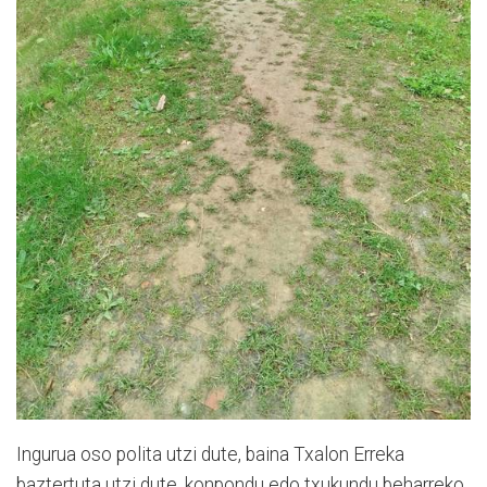
Ingurua oso polita utzi dute, baina Txalon Erreka
baztertuta utzi dute, konpondu edo txukundu beharreko