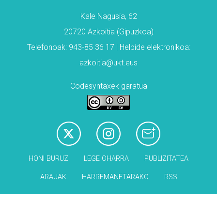
Kale Nagusia, 62
20720 Azkoitia (Gipuzkoa)
Telefonoak: 943-85 36 17 | Helbide elektronikoa:
azkoitia@ukt.eus
Codesyntaxek garatua
HONI BURUZ
LEGE OHARRA
PUBLIZITATEA
ARAUAK
HARREMANETARAKO
RSS
Babesleak