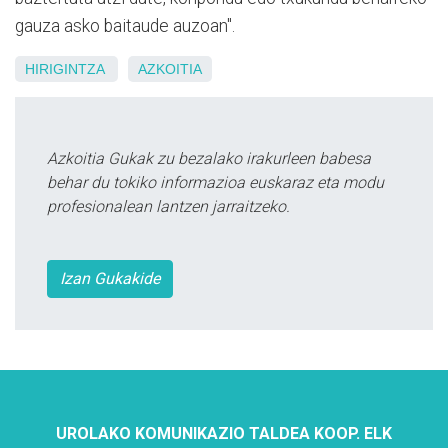
gauza asko baitaude auzoan".
HIRIGINTZA
AZKOITIA
Azkoitia Gukak zu bezalako irakurleen babesa
behar du tokiko informazioa euskaraz eta modu
profesionalean lantzen jarraitzeko.
Izan Gukakide
UROLAKO KOMUNIKAZIO TALDEA KOOP. ELK