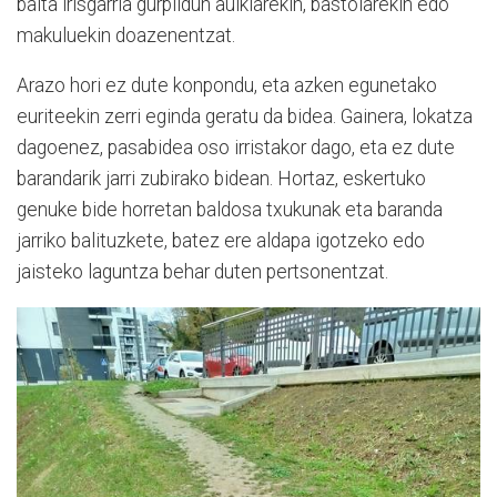
baita irisgarria gurpildun aulkiarekin, bastoiarekin edo
makuluekin doazenentzat.
Arazo hori ez dute konpondu, eta azken egunetako
euriteekin zerri eginda geratu da bidea. Gainera, lokatza
dagoenez, pasabidea oso irristakor dago, eta ez dute
barandarik jarri zubirako bidean. Hortaz, eskertuko
genuke bide horretan baldosa txukunak eta baranda
jarriko balituzkete, batez ere aldapa igotzeko edo
jaisteko laguntza behar duten pertsonentzat.