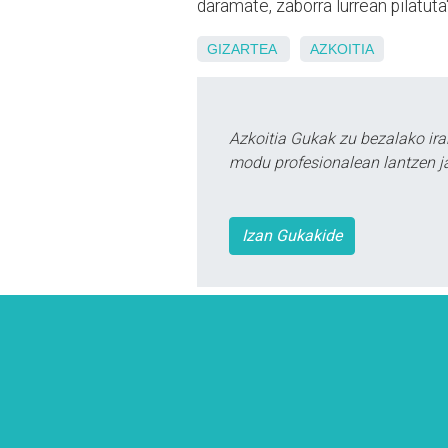
daramate, zaborra lurrean pilatuta"
GIZARTEA
AZKOITIA
Azkoitia Gukak zu bezalako ira
modu profesionalean lantzen ja
Izan Gukakide