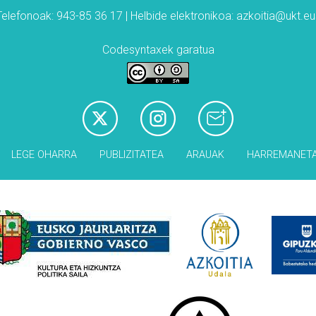
Telefonoak: 943-85 36 17 | Helbide elektronikoa: azkoitia@ukt.eu
Codesyntaxek garatua
LEGE OHARRA
PUBLIZITATEA
ARAUAK
HARREMANET
Babesleak