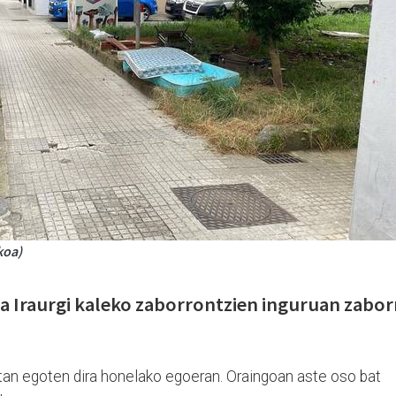
koa)
da Iraurgi kaleko zaborrontzien inguruan zabor
otan egoten dira honelako egoeran. Oraingoan aste oso bat