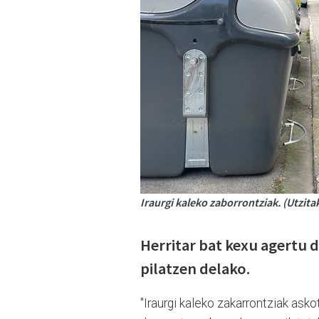
Iraurgi kaleko zaborrontziak. (Utzita
Herritar bat kexu agertu 
pilatzen delako.
"Iraurgi kaleko zakarrontziak ask