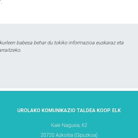
.
kurleen babesa behar du tokiko informazioa euskaraz eta
rraitzeko.
UROLAKO KOMUNIKAZIO TALDEA KOOP. ELK
Kale Nagusia, 62
20720 Azkoitia (Gipuzkoa)