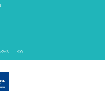
s
ARAKO
RSS