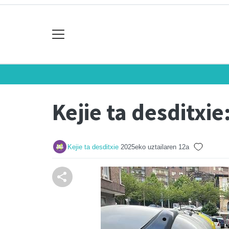
Kejie ta desditxie
Kejie ta desditxie
2025eko uztailaren 12a