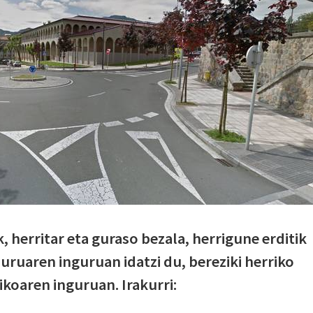
, herritar eta guraso bezala, herrigune erditik
uruaren inguruan idatzi du, bereziki herriko
ikoaren inguruan. Irakurri: