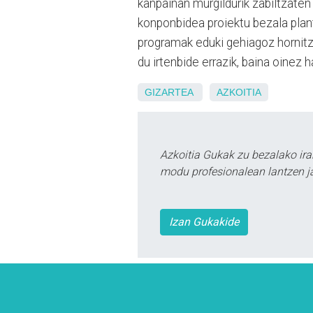
kanpainan murgildurik zabiltzaten
konponbidea proiektu bezala plan
programak eduki gehiagoz hornitz
du irtenbide errazik, baina oinez 
GIZARTEA
AZKOITIA
Azkoitia Gukak zu bezalako ira
modu profesionalean lantzen ja
Izan Gukakide