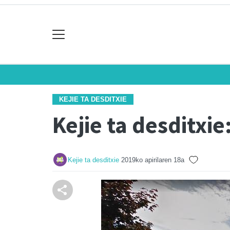
KEJIE TA DESDITXIE
Kejie ta desditxi
Kejie ta desditxie
2019ko apirilaren 18a