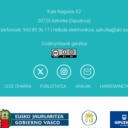
Kale Nagusia, 62
20720 Azkoitia (Gipuzkoa)
Telefonoak: 943-85 36 17 | Helbide elektronikoa: azkoitia@ukt.eu
Codesyntaxek garatua
LEGE OHARRA
PUBLIZITATEA
ARAUAK
HARREMANET
Babesleak