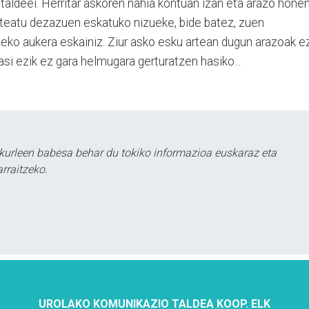
 taldeei. Herritar askoren nahia kontuan izan eta arazo hone
teatu dezazuen eskatuko nizueke, bide batez, zuen
eko aukera eskainiz. Ziur asko esku artean dugun arazoak e
hasi ezik ez gara helmugara gerturatzen hasiko...
kurleen babesa behar du tokiko informazioa euskaraz eta
rraitzeko.
UROLAKO KOMUNIKAZIO TALDEA KOOP. ELK