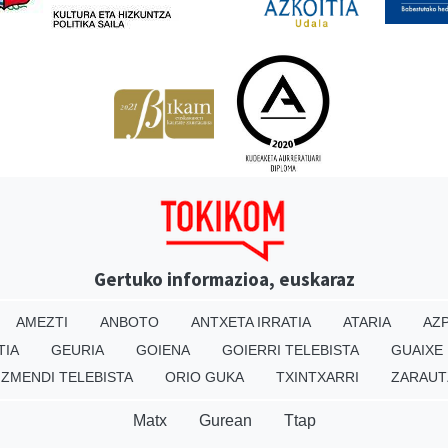
Gertuko informazioa, euskaraz
AMEZTI
ANBOTO
ANTXETA IRRATIA
ATARIA
AZP
TIA
GEURIA
GOIENA
GOIERRI TELEBISTA
GUAIXE
IZMENDI TELEBISTA
ORIO GUKA
TXINTXARRI
ZARAUT
Matx
Gurean
Ttap