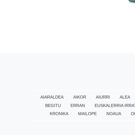
AIARALDEA
AIKOR
AIURRI
ALEA
BEGITU
ERRAN
EUSKALERRIA IRRA
KRONIKA
MAILOPE
NOAUA
O