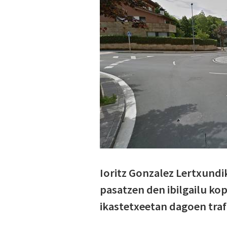
Ioritz Gonzalez Lertxundik
pasatzen den ibilgailu kop
ikastetxeetan dagoen traf