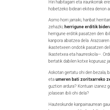
Hiri habitagarri eta iraunkorrak e
hobetzeko bideari ekitea denon ar
Asmo horri jarraiki, hanbat herrit
zehazki,
herrigune erditik bider
herrigune erditik pasatzen den ibi
kanpora abiatzea dela. Arazoaren l
ikastetxeen ondotik pasatzen de
Ikastetxea eta haurreskola—. Ord
bertatik dabilen kotxe kopuruaz j
Askotan gertatu ohi den bezala, ba
eta
umeren bati zoritxarreko ze
guztion ardura? Kontuan izanez g
jolasean ibili ohi dela?
Hauteskunde kanpainaurrean gaud