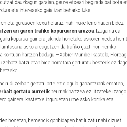
redutzat dauzkagun garaian, geure etxeari begirada bat bota e
dura eta intereseko gaia izan beharko luke.
arren eta gurasoen kexa helarazi nahi nuke lerro hauen bidez,
atzen ari garen trafiko kopuruaren arazoa
. Izugarria da
lgailu kopurua, gainera jakinda horietako askoren xedea herrit
arritasuna asko areagotzen da trafiko guzti hori herriko
la kontuan hartzen badugu —Xabier Munibe Ikastola, Floreag
u zehatz batzuetan bide horretara gerturatu besterik ez dag
abetzeko.
dirudi zerbait gertatu arte ez diogula garrantziarik ematen,
rbait gertatu aurretik
neurriak hartzea ez litzateke izango
ero gainera ikastetxe inguruetan ume asko korrika eta
en honetan, hemendik gonbidapen bat luzatu nahi dizuet