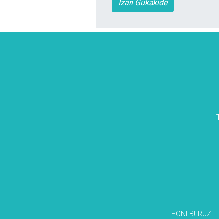
Izan Gukakide
HONI BURUZ