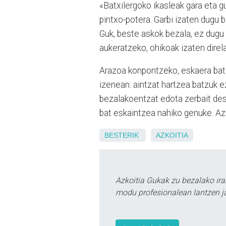
«Batxilergoko ikasleak gara eta g
pintxo-potera. Garbi izaten dugu b
Guk, beste askok bezala, ez dugu 
aukeratzeko, ohikoak izaten direl
Arazoa konpontzeko, eskaera bat 
izenean: aintzat hartzea batzuk ez
bezalakoentzat edota zerbait des
bat eskaintzea nahiko genuke. Azk
BESTERIK
AZKOITIA
Azkoitia Gukak zu bezalako ira
modu profesionalean lantzen ja