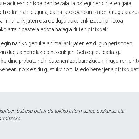
ure adinean ohikoa den bezala, ia ostegunero irteten gara
eti edan nahi duguna, baina jatekoarekin izaten ditugu arazo
animaliarik jaten eta ez dugu aukerarik izaten pintxoa
ako arrain pastela edota haragia duten pintxoak.
egin nahiko genuke animaliarik jaten ez dugun pertsonen
in dugula horrelako pintxorik jan. Gehiegi ez bada, gu
berdina probatu nahi dutenentzat barazkidun hirugarren pint
enean, nork ez du gustuko tortilla edo berenjena pintxo bat
kurleen babesa behar du tokiko informazioa euskaraz eta
rraitzeko.