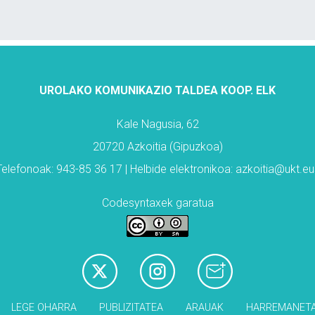
UROLAKO KOMUNIKAZIO TALDEA KOOP. ELK
Kale Nagusia, 62
20720 Azkoitia (Gipuzkoa)
Telefonoak: 943-85 36 17 | Helbide elektronikoa: azkoitia@ukt.eu
Codesyntaxek garatua
LEGE OHARRA
PUBLIZITATEA
ARAUAK
HARREMANET