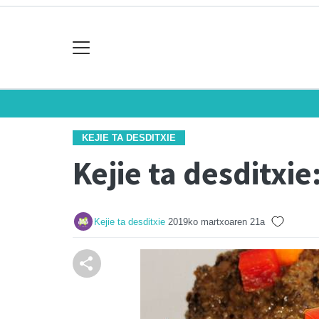
KEJIE TA DESDITXIE
Kejie ta desditxi
Kejie ta desditxie
2019ko martxoaren 21a