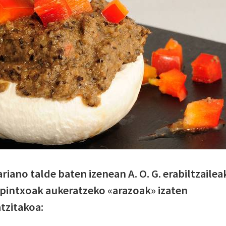
riano talde baten izenean A. O. G. erabiltzailea
 pintxoak aukeratzeko «arazoak» izaten
tzitakoa: