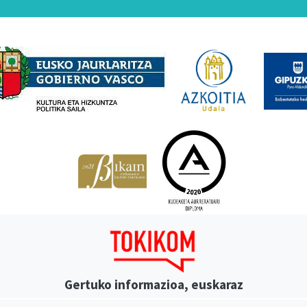
Babesleak
Gertuko informazioa, euskaraz