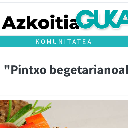
KOMUNITATEA
e: "Pintxo begetariano