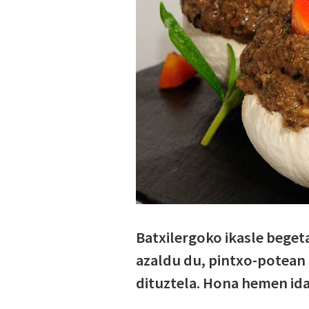
Batxilergoko ikasle begeta
azaldu du, pintxo-potean
dituztela. Hona hemen ida