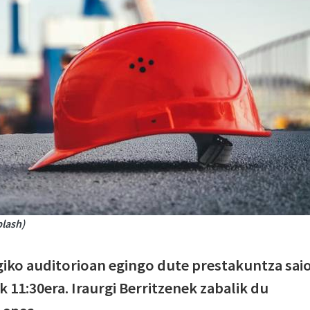
plash)
giko auditorioan egingo dute prestakuntza sai
k 11:30era. Iraurgi Berritzenek zabalik du