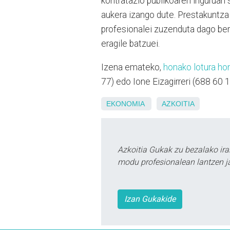
kontratazio publikoaren inguruan
aukera izango dute. Prestakuntza 
profesionalei zuzenduta dago bere
eragile batzuei.
Izena emateko,
honako lotura ho
77) edo Ione Eizagirreri (688 60 1
EKONOMIA
AZKOITIA
Azkoitia Gukak zu bezalako ira
modu profesionalean lantzen ja
Izan Gukakide