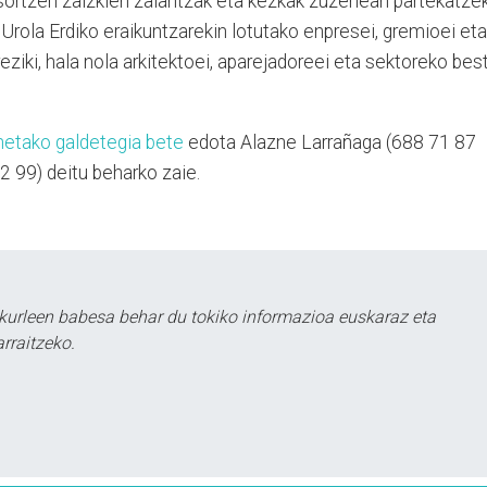
 sortzen zaizkien zalantzak eta kezkak zuzenean partekatze
Urola Erdiko eraikuntzarekin lotutako enpresei, gremioei eta
ziki, hala nola arkitektoei, aparejadoreei eta sektoreko bes
netako galdetegia bete
edota Alazne Larrañaga (688 71 87
2 99) deitu beharko zaie.
kurleen babesa behar du tokiko informazioa euskaraz eta
rraitzeko.