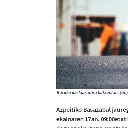
Buruko kaskoa, obra batzuetan. (Un
Azpeitiko Basazabal jaure
ekainaren 17an, 09:00etati