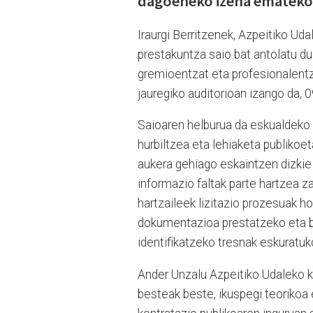
dagoeneko izena emateko
Iraurgi Berritzenek, Azpeitiko Uda
prestakuntza saio bat antolatu du
gremioentzat eta profesionalentz
jauregiko auditorioan izango da, 
Saioaren helburua da eskualdeko 
hurbiltzea eta lehiaketa publikoe
aukera gehiago eskaintzen dizki
informazio faltak parte hartzea z
hartzaileek lizitazio prozesuak 
dokumentazioa prestatzeko eta b
identifikatzeko tresnak eskuratuk
Ander Unzalu Azpeitiko Udaleko k
besteak beste, ikuspegi teorikoa e