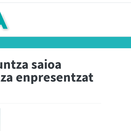
untza saioa
tza enpresentzat