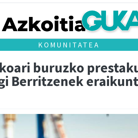
KOMUNITATEA
ikoari buruzko prestak
gi Berritzenek eraikun