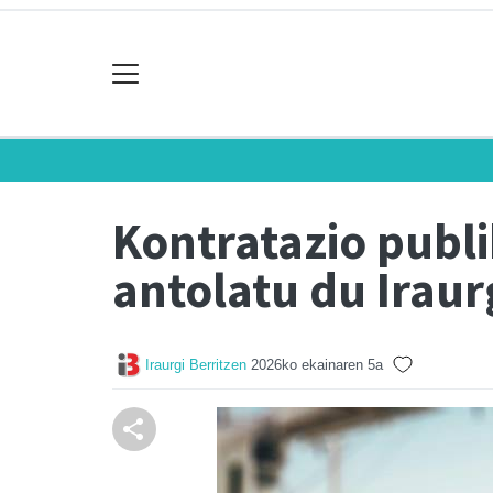
Kontratazio publ
antolatu du Iraur
Iraurgi Berritzen
2026ko ekainaren 5a