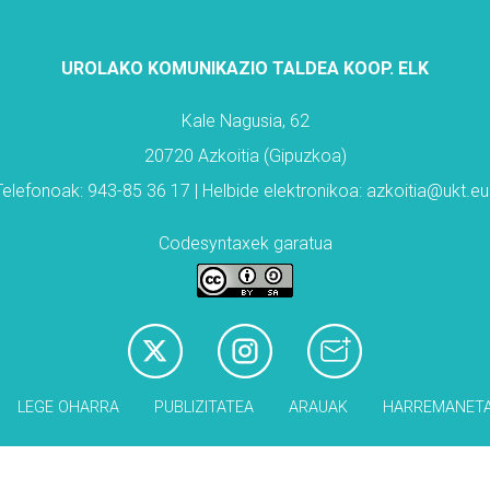
UROLAKO KOMUNIKAZIO TALDEA KOOP. ELK
Kale Nagusia, 62
20720 Azkoitia (Gipuzkoa)
Telefonoak: 943-85 36 17 | Helbide elektronikoa: azkoitia@ukt.eu
Codesyntaxek garatua
LEGE OHARRA
PUBLIZITATEA
ARAUAK
HARREMANET
Babesleak