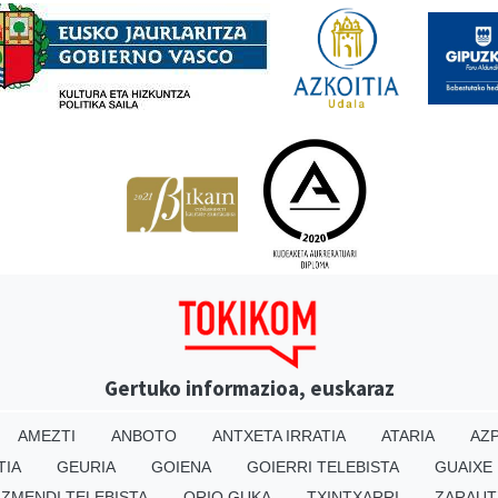
Gertuko informazioa, euskaraz
AMEZTI
ANBOTO
ANTXETA IRRATIA
ATARIA
AZP
TIA
GEURIA
GOIENA
GOIERRI TELEBISTA
GUAIXE
IZMENDI TELEBISTA
ORIO GUKA
TXINTXARRI
ZARAUT