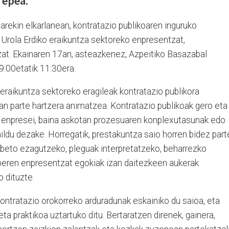
 epea.
larekin elkarlanean, kontratazio publikoaren inguruko
 Urola Erdiko eraikuntza sektoreko enpresentzat,
at. Ekainaren 17an, asteazkenez, Azpeitiko Basazabal
09:00etatik 11:30era.
eraikuntza sektoreko eragileak kontratazio publikora
tan parte hartzera animatzea. Kontratazio publikoak gero eta
e enpresei, baina askotan prozesuaren konplexutasunak edo
aildu dezake. Horregatik, prestakuntza saio horren bidez part
hobeto ezagutzeko, pleguak interpretatzeko, beharrezko
eren enpresentzat egokiak izan daitezkeen aukerak
o dituzte.
ontratazio orokorreko arduradunak eskainiko du saioa, eta
ta praktikoa uztartuko ditu. Bertaratzen direnek, gainera,