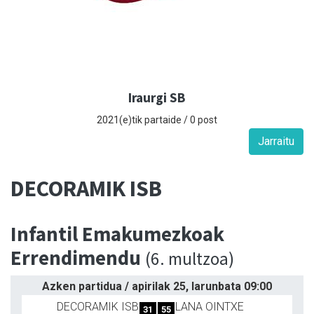
Iraurgi SB
2021(e)tik partaide / 0 post
Jarraitu
DECORAMIK ISB
Infantil Emakumezkoak
Errendimendu
(6. multzoa)
Azken partidua / apirilak 25, larunbata 09:00
DECORAMIK ISB
LANA OINTXE
31
55