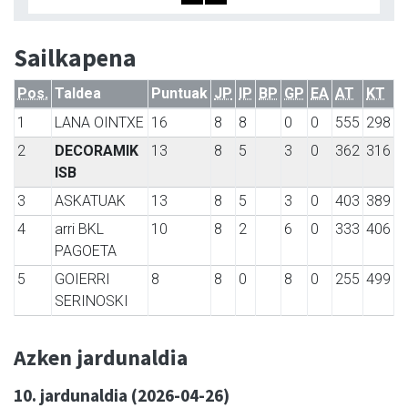
Sailkapena
Pos.
Taldea
Puntuak
JP
IP
BP
GP
EA
AT
KT
1
LANA OINTXE
16
8
8
0
0
555
298
2
DECORAMIK
13
8
5
3
0
362
316
ISB
3
ASKATUAK
13
8
5
3
0
403
389
4
arri BKL
10
8
2
6
0
333
406
PAGOETA
5
GOIERRI
8
8
0
8
0
255
499
SERINOSKI
Azken jardunaldia
10. jardunaldia (2026-04-26)