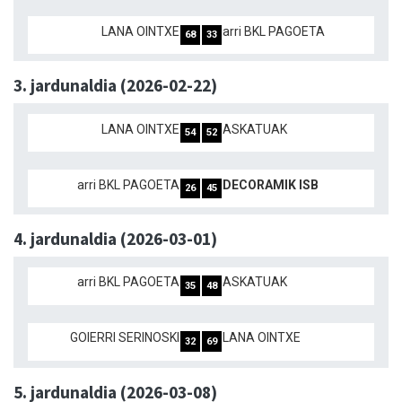
LANA OINTXE
arri BKL PAGOETA
68
33
3. jardunaldia (2026-02-22)
LANA OINTXE
ASKATUAK
54
52
arri BKL PAGOETA
DECORAMIK ISB
26
45
4. jardunaldia (2026-03-01)
arri BKL PAGOETA
ASKATUAK
35
48
GOIERRI SERINOSKI
LANA OINTXE
32
69
5. jardunaldia (2026-03-08)