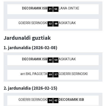
DECORAMIK ISB
LANA OINTXE
31
55
GOIERRI SERINOSKI
ASKATUAK
32
48
Jardunaldi guztiak
1. jardunaldia (2026-02-08)
DECORAMIK ISB
ASKATUAK
43
50
arri BKL PAGOETA
GOIERRI SERINOSKI
69
37
2. jardunaldia (2026-02-15)
GOIERRI SERINOSKI
DECORAMIK ISB
34
62