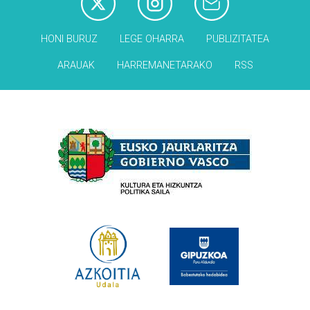
HONI BURUZ
LEGE OHARRA
PUBLIZITATEA
ARAUAK
HARREMANETARAKO
RSS
Babesleak