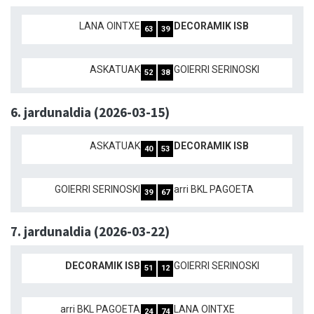
LANA OINTXE
DECORAMIK ISB
63
39
ASKATUAK
GOIERRI SERINOSKI
52
38
6. jardunaldia (2026-03-15)
ASKATUAK
DECORAMIK ISB
40
53
GOIERRI SERINOSKI
arri BKL PAGOETA
39
67
7. jardunaldia (2026-03-22)
DECORAMIK ISB
GOIERRI SERINOSKI
51
12
arri BKL PAGOETA
LANA OINTXE
24
74