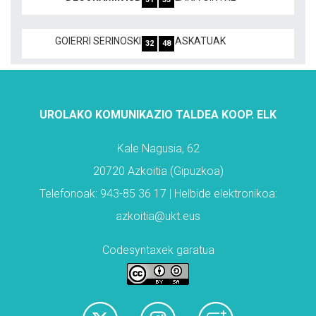
GOIERRI SERINOSKI
ASKATUAK
32
48
UROLAKO KOMUNIKAZIO TALDEA KOOP. ELK
Kale Nagusia, 62
20720 Azkoitia (Gipuzkoa)
Telefonoak: 943-85 36 17 | Helbide elektronikoa:
azkoitia@ukt.eus
Codesyntaxek garatua