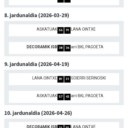
8. jardunaldia (2026-03-29)
ASKATUAK
LANA OINTXE
56
91
DECORAMIK ISB
arri BKL PAGOETA
38
36
9. jardunaldia (2026-04-19)
LANA OINTXE
GOIERRI SERINOSKI
81
31
ASKATUAK
arri BKL PAGOETA
57
43
10. jardunaldia (2026-04-26)
DECORAMIK ISB
LANA OINTXE
31
55